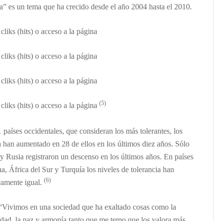
” es un tema que ha crecido desde el a
ño 2004 hasta
el
2010.
4
cliks
(hits)
o acceso a la p
ágina
 cliks
(hits)
o acceso a la p
ágina
 cliks
(hits)
o acceso a la p
ágina
(5)
 cliks
(hits)
o acceso a la p
ágina
 países occidentales,
que considera
n
los
más tolerantes, los
a han aumentado en 28 de ellos en los últimos diez años. Sólo
 y Rusia registraron un descenso en los últimos años. En países
, África del Sur y Turquía los niveles de tolerancia han
(6)
camente igual.
 “Vivimos en una sociedad que ha exaltado cosas como la
sidad, la paz y armonía tanto que me temo que los valora más