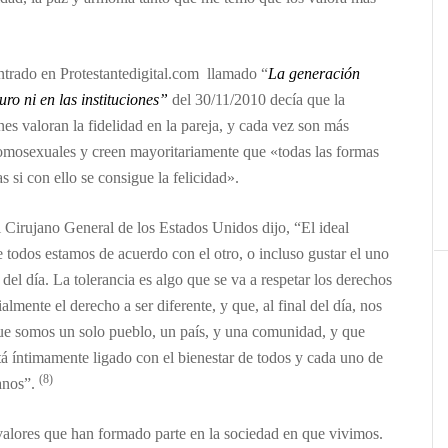
trado en Protestantedigital.com llamado “
La generación
turo ni en las instituciones”
de
l
30
/11/2010
decía que
la
nes valoran la fidelidad en la pareja, y cada vez son más
homosexuales y creen mayoritariamente que «todas las formas
s si con ello se consigue la felicidad».
 Cirujano General de los Estados Unidos dijo, “El ideal
 todos estamos de acuerdo con el otro, o incluso gustar el uno
 del día. La tolerancia es algo que se va a respetar los derechos
almente el derecho a ser diferente, y que, al final del día, nos
ue somos un solo pueblo, un país, y una comunidad, y que
tá íntimamente ligado con el bienestar de todos y cada uno de
(8)
anos”.
valores
que
han formad
o parte en la sociedad en que vivimos.