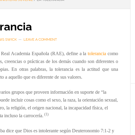
rancia
IS SWICK
LEAVE A COMMENT
la Real Academia Española (RAE), define a la
tolerancia
como
eas, creencias o prácticas de los demás cuando son diferentes o
opias.
En otras palabras, la tolerancia es la actitud que una
to a aquello que es diferente de sus valores.
 varios grupos que proveen in
formación en suporte de “la
puede incluir cosas como el
sexo, la raza, la orientación sexual,
o, la religión, el origen nacional, la incapacidad física, el
(1)
a incluso la carrocería.
iba
dice que Dios es
intolerante
seg
ún Deuteronomio
7:1-2 y