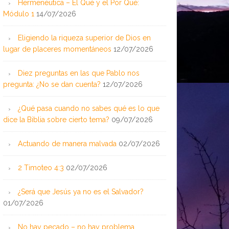
Hermenéutica – El Qué y el Por Qué:
Módulo 1
14/07/2026
Eligiendo la riqueza superior de Dios en
lugar de placeres momentáneos
12/07/2026
Diez preguntas en las que Pablo nos
pregunta: ¿No se dan cuenta?
12/07/2026
¿Qué pasa cuando no sabes qué es lo que
dice la Biblia sobre cierto tema?
09/07/2026
Actuando de manera malvada
02/07/2026
2 Timoteo 4:3
02/07/2026
¿Será que Jesús ya no es el Salvador?
01/07/2026
No hay pecado – no hay problema