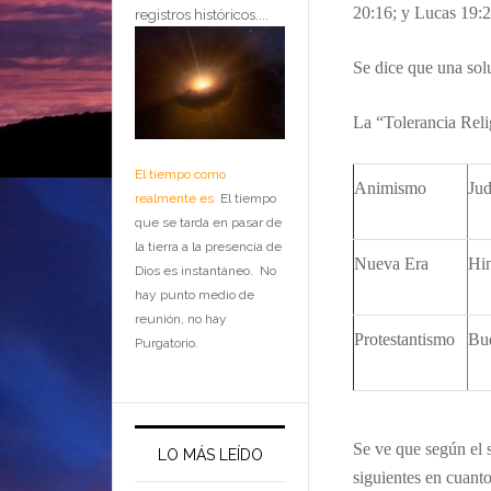
20:16; y Lucas 19:
registros históricos....
Se dice que u
na sol
La “Tolerancia Rel
El tiempo como
Animismo
Ju
realmente es
El tiempo
que se tarda en pasar de
la tierra a la presencia de
Nueva Era
Hi
Dios es instantáneo. No
hay punto medio de
reunión, no hay
Protestantismo
Bu
Purgatorio.
Se ve que s
egún
el
s
LO MÁS LEÍDO
siguientes en cuant