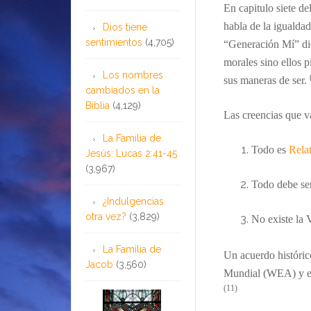
En capitulo siete de
habla de la igualdad
Dios tiene
sentimientos
(4,705)
“Generación Mí” dic
morales sino ellos p
Los nombres
sus maneras de ser.
cambiados en la
Biblia
(4,129)
L
as creencias que 
La Familia de
Todo
es
Rela
Jesús: Lucas 2:41-45
(3,967)
Todo debe ser
¿Indulgencias
otra vez?
(3,829)
No existe la 
La Familia de
Un acuerdo históric
Jacob
(3,560)
Mundial (WEA) y el 
(11)