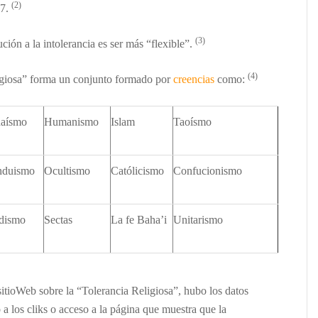
(2)
27.
(3)
ución a la intolerancia es ser más “flexible
”.
(4)
igiosa” forma un conjunto formado por
creencias
como:
daísmo
Humanismo
I
slam
Taoísmo
nduismo
Ocultismo
Católicismo
Confucionismo
dismo
Sectas
La fe Baha’i
Unitarismo
itioWeb sobre la “Tolerancia Religiosa”, hubo los datos
o a los
cliks o acceso a la p
ágina
que muestra que la