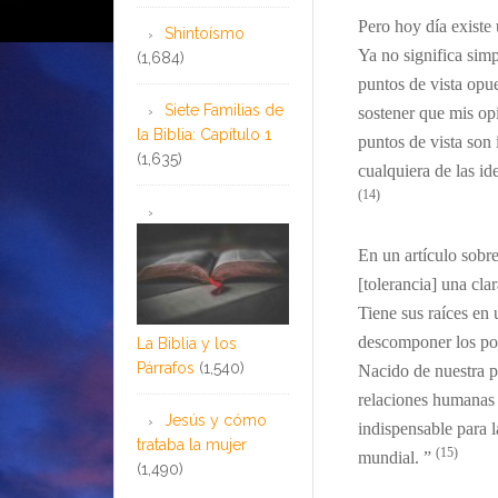
Pero h
oy
día
existe 
Shintoísmo
Ya no significa sim
(1,684)
puntos de vista opu
Siete Familias de
sostener que mis op
la Biblia: Capítulo 1
puntos de vista son
(1,635)
cualquiera de las id
(14)
En un
artículo sob
[tolerancia] una cl
Tiene sus raíces en
descomponer los polí
La Biblia y los
Párrafos
(1,540)
Nacido de nuestra p
relaciones humanas 
Jesús y cómo
indispensable para 
trataba la mujer
(15)
mundial. ”
(1,490)