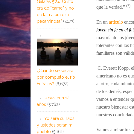
Gálatas 5:24: Cristo
(7)
que la verdad.”
era de “carne” y no
de la ¨naturaleza
pecaminosa”
(7,173)
En un
artículo
encon
joven
sin fe en el fu
mayoría de
los jóve
tolerantes con los 
familiares son válida
.
C. Everett Kopp, el
¿Cuándo se secará
americano no es que
por completo el río
al otro, cada minuto
Éufrates?
(6,672)
de los demás, especi
Jesús con 12
vamos a entender q
años
(5,762)
nuestro bienestar es
nuestros conciudad
Yo seré su Dios
y ustedes serán mi
Vamos a mirar tres
pueblo
(5,161)