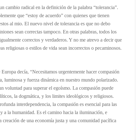
un cambio radical en la definición de la palabra “tolerancia”.
plemente que “estoy de acuerdo” con quienes que tienen
estos al mio. El nuevo nivel de tolerancia es que no debo
iniones sean correctas
tampoco
. En otras palabras, todos los
 igualmente correctos y verdaderos. Y no me atrevo a decir que
eas religiosas o estilos de vida sean incorrectos o pecaminosos.
re Europa decía, “Necesitamos
urgentemente hacer compasión
ara, luminosa y fuerza dinámica en nuestro mundo polarizado.
 un voluntad para superar el egoísmo. La compasión puede
ticos, la dogmática, y los limites ideológicos y religiosos.
rofunda interdependencia, la compasión es esencial para las
y a la humanidad. Es el camino hacia la iluminación, e
la creación de una economía justa y una comunidad pacífica