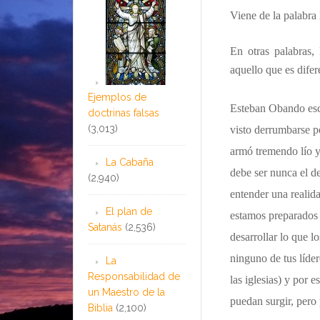
Viene de la palabra 
En otras palabras, 
aquello que es difer
Ejemplos de
Esteban Obando escr
doctrinas falsas
(3,013)
visto derrumbarse po
armó tremendo lío y
La Cabaña
debe ser nunca el d
(2,940)
entender una realida
El plan de
estamos preparados 
Satanás
(2,536)
desarrollar lo que 
ninguno de tus líder
La
Responsabilidad de
las iglesias) y por 
un Maestro de la
puedan surgir, pero 
Biblia
(2,100)