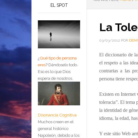
EL SPOT
La Tole
03/03/2012
POR
DENN
El diccionario de 
¿
Qué tipo de persona
el respeto a las id
eres
?
Dándoselo todo.
contrarias a las pr
Eso es lo que Dios
espera de nosotros.
persona tiene respec
E
xisten en Internet
toleracia”. El tema 
la identidad de géner
Disonancia Cognitiva
idioma, la edad, hast
Muchos creen en el
general histórico
Y este sitio Web
arr
Napoleón, debido a los