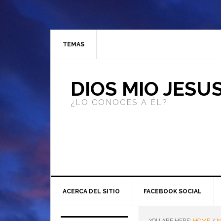
TEMAS
DIOS MIO JESU
¿LO CONOCES A ÉL?
ACERCA DEL SITIO
FACEBOOK SOCIAL
YOU ARE HERE:
HOME
/
M