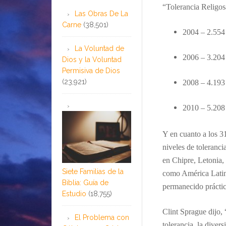
“
Tolerancia
Religosa
Las Obras De La
Carne
(38,501)
2004 –
2.55
La Voluntad de
2006 – 3.204
Dios y la Voluntad
Permisiva de Dios
(23,921)
2008 – 4.193
2010 – 5.208
Y en cuanto a los
31
niveles de toleranci
en Chipre, Letonia,
Siete Familias de la
como América Latina
Biblia: Guía de
permanecido prácti
Estudio
(18,755)
Clint Sprague dijo,
El Problema con
tolerancia, la diver