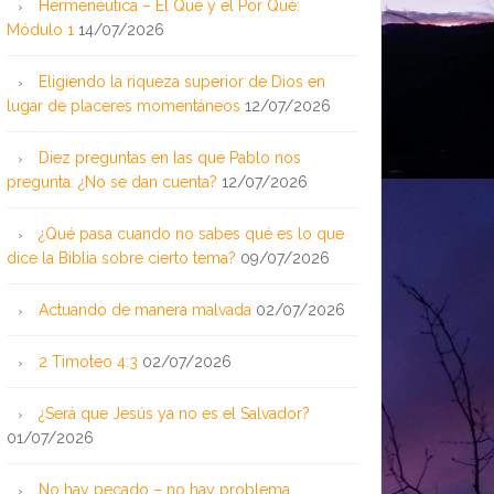
Hermenéutica – El Qué y el Por Qué:
Módulo 1
14/07/2026
Eligiendo la riqueza superior de Dios en
lugar de placeres momentáneos
12/07/2026
Diez preguntas en las que Pablo nos
pregunta: ¿No se dan cuenta?
12/07/2026
¿Qué pasa cuando no sabes qué es lo que
dice la Biblia sobre cierto tema?
09/07/2026
Actuando de manera malvada
02/07/2026
2 Timoteo 4:3
02/07/2026
¿Será que Jesús ya no es el Salvador?
01/07/2026
No hay pecado – no hay problema