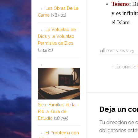
Teísmo
:
Di
Las Obras De La
y es infini
Carne
(38,501)
el Islam.
La Voluntad de
Dios y la Voluntad
Permisiva de Dios
(23,921)
POST VIEWS:
23
FILED UNDER:
Siete Familias de la
Deja un c
Biblia: Guía de
Estudio
(18,755)
Tu dirección de c
obligatorios es
El Problema con