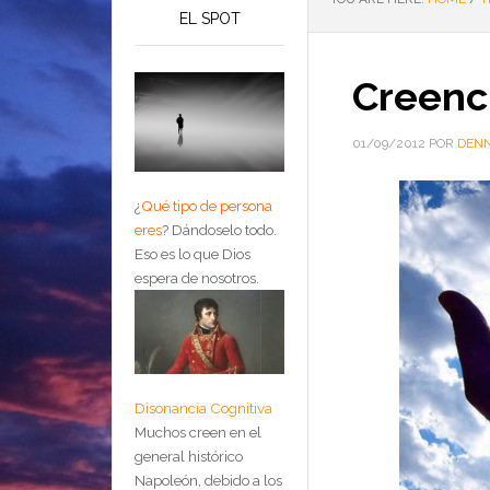
EL SPOT
Creenc
01/09/2012
POR
DENN
¿
Qué tipo de persona
eres
?
Dándoselo todo.
Eso es lo que Dios
espera de nosotros.
Disonancia Cognitiva
Muchos creen en el
general histórico
Napoleón, debido a los