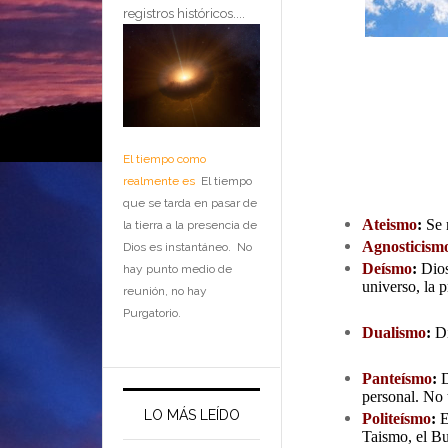
registros históricos....
El tiempo como
realmente es
El tiempo
que se tarda en pasar de
Ateismo
:
Se 
la tierra a la presencia de
Agnosticism
Dios es instantáneo. No
Deísmo
:
Dios
hay punto medio de
universo, la 
reunión, no hay
Purgatorio.
Dualismo
:
Di
Panteísmo
:
D
personal. No t
LO MÁS LEÍDO
Politeísmo
:
E
Taismo, el B