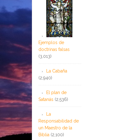
Ejemplos de
doctrinas falsas
(3,013)
La Cabaña
(2,940)
El plan de
Satanás
(2,536)
La
Responsabilidad de
un Maestro de la
Biblia
(2,100)