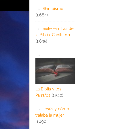
Shintoísmo
(1,684)
Siete Familias de
la Biblia: Capítulo 1
(1,635)
La Biblia y los
Párrafos
(1,540)
Jesús y cómo
trataba la mujer
(1,490)