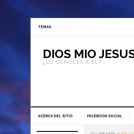
TEMAS
DIOS MIO JESU
¿LO CONOCES A ÉL?
ACERCA DEL SITIO
FACEBOOK SOCIAL
YOU ARE HERE:
HOME
/
T