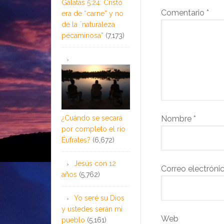
Gálatas 5:24: Cristo
Comentario
*
era de “carne” y no
de la ¨naturaleza
pecaminosa”
(7,173)
¿Cuándo se secará
Nombre
*
por completo el río
Éufrates?
(6,672)
Jesús con 12
Correo electróni
años
(5,762)
Yo seré su Dios
y ustedes serán mi
Web
pueblo
(5,161)