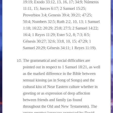
19:19; Exodo 33:12, 13, 16, 17; 34:9; Números
11:11, 15; Jueces 6:17; 2 Samuel 15:25;
Proverbios 3:4; Genesis 39:4; 39:21; 47:25;
50:4; Numbers 32:5; Ruth 2:2, 10, 13; 1 Samuel
1:18; 16:22; 20:29; 25:8; 27:5; 2 Samuel 14:22;
16:4; 1 Reyes 11:29; Ester 5:2, 8; 7:3; 8:5;
Génesis 30:27; 32:6; 33:8, 10, 15; 47:29; 1
Samuel 20:29; Génesis 34:11; 1 Reyes 11:19).
The grammatical and social difficulties are
pointed out in respect to 1 Samuel 18:21, as well
as the marked difference in the Bible between
sensual kissing (as in Song of Songs) and the
cultural kiss of Near Eastern culture whether in
greeting or as expression of deep affection
between friends and family (as found
throughout the Old and New Testaments). The
strong emotive language expressed by David