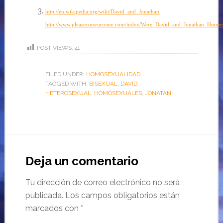
http://en.wikipedia.org/wiki/David_and_Jonathan
,
http://www.pleaseconvinceme.com/index/Were_David_and_Jonathan_Homo
POST VIEWS:
41
FILED UNDER:
HOMOSEXUALIDAD
TAGGED WITH:
BISEXUAL
,
DAVID
,
HETEROSEXUAL
,
HOMOSEXUALES
,
JONATÁN
Deja un comentario
Tu dirección de correo electrónico no será
publicada.
Los campos obligatorios están
marcados con
*