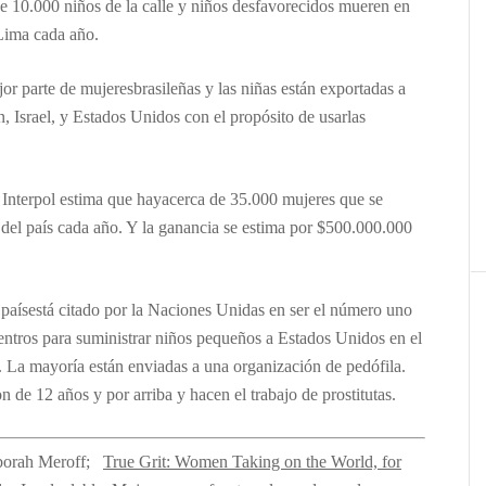
de 10.000
niños
de la calle y ni
ños desfavorecidos mueren en
Lima cada año.
jor parte de
mujeres
brasileñas y las niñas están exportadas a
, Israel, y Estados Unidos con el propósito de usarlas
 Interpol estima que hay
a
cerca de
35.000 mujeres que
se
 de
l país
cada a
ño. Y la ganancia se estima por $500.000.000
e
país
está citado
por la Naciones Unidas en ser el
número
uno
entros para suministrar ni
ños pequeños a Estados Unidos en el
l. La mayoría están enviadas a una organización de pedófila.
n de 12 años y por arriba y hacen el trabajo de prostitutas.
orah Meroff;
True Grit: Women Taking on the World, for