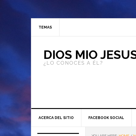
TEMAS
DIOS MIO JESU
¿LO CONOCES A ÉL?
ACERCA DEL SITIO
FACEBOOK SOCIAL
YOU ARE HERE:
HOME
/
M