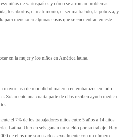
res
y niños
de
varios
países
y c
ómo se afrontan problemas
ida, los abortos, el matrimonio, el ser maltratado, la pobreza, y
sólo para mencionar algunas cosas que se encuentran en este
car en la mujer y los niños en América latina.
la mayor tasa de mortalidad materna en embarazos en todo
a. Solamente una cuarta parte de ellas
reciben
ayuda medica
rto.
te el 7% de los trabajadores niños entre 5 años a 14 años
ica Latina. Uno en seis ganan un sueldo por su trabajo. Hay
.000 de ellos que son usados sexualmente con un número