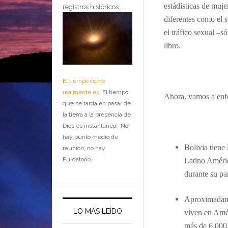
estádisticas
de
muje
registros históricos....
diferentes como el s
el tráfico sexual –
libro.
El tiempo como
realmente es
El tiempo
Ahora, vamos a enfo
que se tarda en pasar de
la tierra a la presencia de
Dios es instantáneo. No
hay punto medio de
Bolivia tiene
reunión, no hay
Purgatorio.
Latino Améric
durante su pa
Aproximadamen
LO MÁS LEÍDO
viven en Amér
más de 6.000