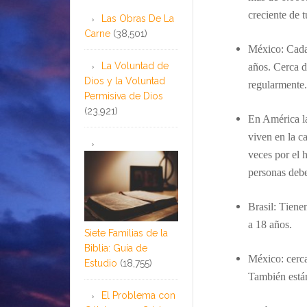
creciente de 
Las Obras De La
Carne
(38,501)
México:
Cada
La Voluntad de
años. Cerca d
Dios y la Voluntad
regularmente.
Permisiva de Dios
(23,921)
En América la
viven en la c
veces por el h
personas debe
Brasil:
T
iene
a 18 años.
Siete Familias de la
Biblia: Guía de
México: c
erc
Estudio
(18,755)
También están
El Problema con