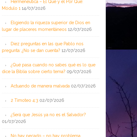
Hermenéutica – El Qué y el Por Qué:
Módulo 1
14/07/2026
Eligiendo la riqueza superior de Dios en
lugar de placeres momentáneos
12/07/2026
Diez preguntas en las que Pablo nos
pregunta: ¿No se dan cuenta?
12/07/2026
¿Qué pasa cuando no sabes qué es lo que
dice la Biblia sobre cierto tema?
09/07/2026
Actuando de manera malvada
02/07/2026
2 Timoteo 4:3
02/07/2026
¿Será que Jesús ya no es el Salvador?
01/07/2026
No hay pecado – no hay problema