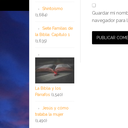
Shintoísmo
Guardar mi nombr
(1,684)
navegador para l
Siete Familias de
la Biblia: Capítulo 1
(1,635)
La Biblia y los
Párrafos
(1,540)
Jesús y cómo
trataba la mujer
(1,490)