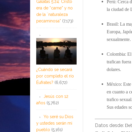
Gálatas 5:24: Cristo
Perú: C
erca 
era de “carne” y no
la ciudad de 
de la ¨naturaleza
pecaminosa”
(7,173)
Brasil: La ma
Europa, Japón
sexualmente.
Colombia:
El
trafican fuera
dolares.
¿Cuándo se secará
por completo el río
Éufrates?
(6,672)
México:
Est
en cuanto a c
Jesús con 12
trafico sexua
años
(5,762)
Sus edades so
Yo seré su Dios
y ustedes serán mi
Datos desde:
Deb
pueblo
(5,161)