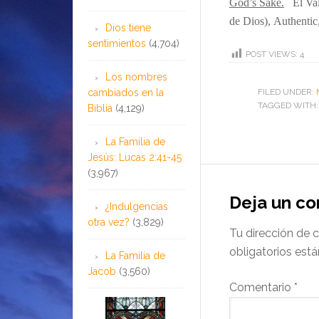
God’s Sake.
El Va
de Dios
),
Authentic
Dios tiene
sentimientos
(4,704)
POST VIEWS:
4
Los nombres
cambiados en la
FILED UNDER:
TAGGED WITH
Biblia
(4,129)
La Familia de
Jesús: Lucas 2:41-45
(3,967)
Deja un c
¿Indulgencias
otra vez?
(3,829)
Tu dirección de c
obligatorios es
La Familia de
Jacob
(3,560)
Comentario
*