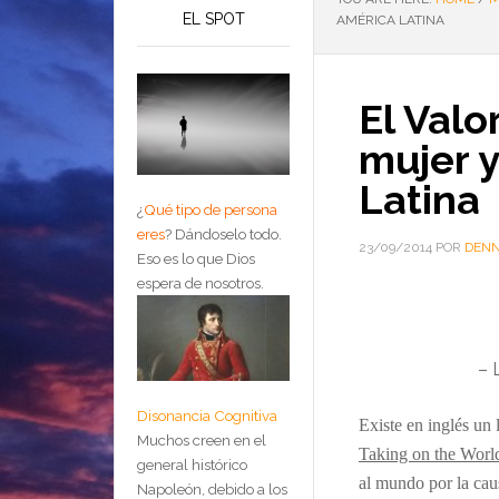
EL SPOT
AMÉRICA LATINA
El Valo
mujer y
Latina
¿
Qué tipo de persona
eres
?
Dándoselo todo.
23/09/2014
POR
DENN
Eso es lo que Dios
espera de nosotros.
– 
Disonancia Cognitiva
Existe en
inglés
un
Muchos creen en el
Taking on the Worl
general histórico
al mundo por la cau
Napoleón, debido a los