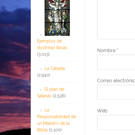
Ejemplos de
doctrinas falsas
Nombre
*
(3,013)
La Cabaña
(2,940)
Correo electróni
El plan de
Satanás
(2,536)
La
Web
Responsabilidad de
un Maestro de la
Biblia
(2,100)