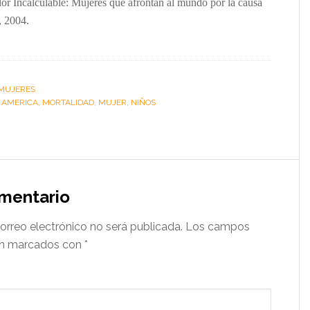
lor Incalculable: Mujeres que afrontan al mundo por la causa
, 2004.
MUJERES
:
AMERICA
,
MORTALIDAD
,
MUJER
,
NIÑOS
omentario
orreo electrónico no será publicada.
Los campos
tán marcados con
*