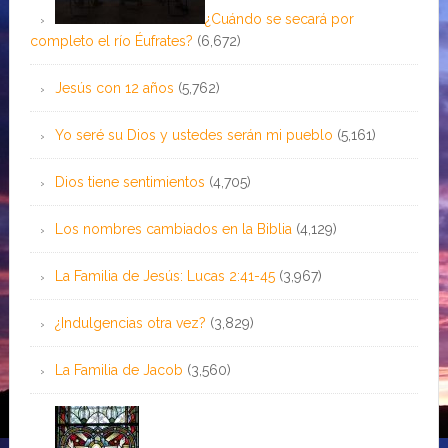
¿Cuándo se secará por
completo el río Éufrates?
(6,672)
Jesús con 12 años
(5,762)
Yo seré su Dios y ustedes serán mi pueblo
(5,161)
Dios tiene sentimientos
(4,705)
Los nombres cambiados en la Biblia
(4,129)
La Familia de Jesús: Lucas 2:41-45
(3,967)
¿Indulgencias otra vez?
(3,829)
La Familia de Jacob
(3,560)