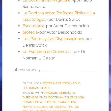
La Doctrina del Purgatorio
, -por Pablo
Santomauro
La Doctrina sobre Profecías Bíblicas: La
Escatología
:, -por Dennis Swick
Escatología
-por Autor Desconocido
profecía
-por Autor Desconocido
Los Pactos y Las Dispensaciones
-por
Dennis Swick
Un Esquema de Creencias
, -por Dr.
Norman L. Geisler
POST VIEWS:
14
FILED UNDER:
DOCTRINA CUESTIONABLE
,
DOCTRINAS
,
SERIES
TAGGED WITH:
ÁNGELES
,
CREENCIAS
,
DISPENSACIONES
,
DOCTRINA
,
ECLESIOLOGÍA
,
ESCATOLOGÍA
,
ESPÍRITU
,
EVANGELICA
,
HOMBRE
,
IGLESIA
,
ORTODOXAS
,
PACTOS
,