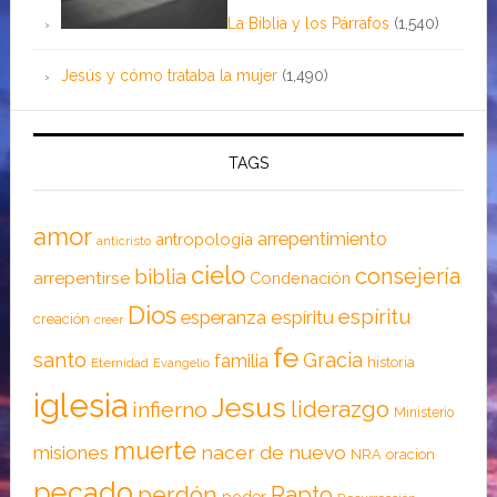
La Biblia y los Párrafos
(1,540)
Jesús y cómo trataba la mujer
(1,490)
TAGS
amor
arrepentimiento
antropología
anticristo
cielo
consejería
biblia
arrepentirse
Condenación
Dios
espíritu
esperanza
espíritu
creación
creer
fe
santo
Gracia
familia
historia
Eternidad
Evangelio
iglesia
Jesus
liderazgo
infierno
Ministerio
muerte
nacer de nuevo
misiones
NRA
oracion
pecado
perdón
Rapto
poder