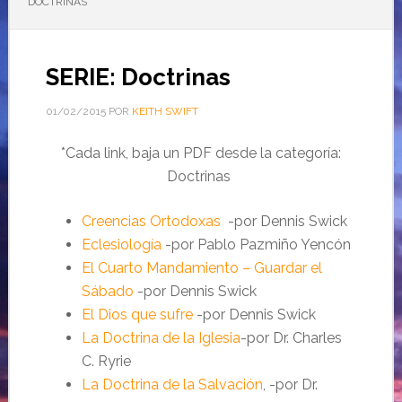
DOCTRINAS
SERIE: Doctrinas
01/02/2015
POR
KEITH SWIFT
*Cada link, baja un PDF desde la categoría:
Doctrinas
Creencias Ortodoxas
-por Dennis Swick
Eclesiología
-por Pablo Pazmiño Yencón
El Cuarto Mandamiento – Guardar el
Sábado
-por Dennis Swick
El Dios que sufre
-por Dennis Swick
La Doctrina de la Iglesia
-por Dr. Charles
C. Ryrie
La Doctrina de la Salvación
, -por Dr.