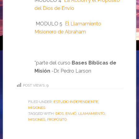
MODULO 4
La Acción y el Propósito
del Dios de Envío
MODULO 5
El Llamamiento
Misionero de Abraham
*parte del curso
Bases Bíblicas de
Misión
-Dr. Pedro Larson
POST VIEWS:
9
FILED UNDER:
ESTUDIO INDEPENDIENTE
,
MISIONES
TAGGED WITH:
DIOS
,
ENVIÓ
,
LLAMAMIENTO
,
MISIONES
,
PROPÓSITO