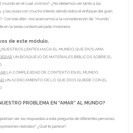
l mundo en el cual vivimos? ¿No debemos ver tanto a las
s, y las razas con mucho interés siendo éstos el enfoque del gran
? Con ese afán, nos acercamos a la consideración de “mundo”
e en la tarea contextualizada misionera.
ivos de este módulo.
R
NUESTROS LENTES HACIA EL MUNDO QUE DIOS AMA.
DERAR
UN BOSQUEJO DE MATERIALES BÍBLICOS SOBRE EL
.
IAR
LA COMPLEJIDAD DE CONTEXTO EN EL MUNDO.
AR
UN ACERCAMIENTO DE LO QUE DIOS QUIERE CON EL
O
 NUESTRO PROBLEMA EN “AMAR” AL MUNDO?
 podrían ser las respuestas a esta pregunta de diferentes personas.
xpresiones realistas? ¿Qué te parece?