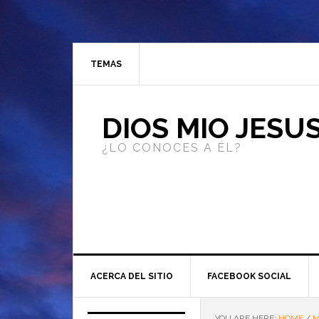
TEMAS
DIOS MIO JESU
¿LO CONOCES A ÉL?
ACERCA DEL SITIO
FACEBOOK SOCIAL
YOU ARE HERE:
HOME
/
M