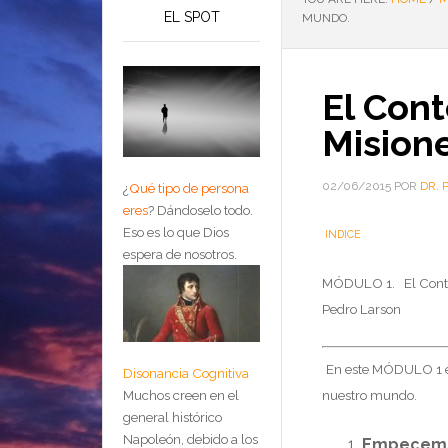
EL SPOT
MUNDO.
El Cont
Misione
02/06/2015
POR
DR. 
¿
Qué tipo de persona
eres
?
Dándoselo todo.
Eso es lo que Dios
INDICE
espera de nosotros.
MÓDULO 1. El Context
Pedro Larson
En este MÓDULO 1 en
Disonancia Cognitiva
nuestro mundo.
Muchos creen en el
general histórico
Napoleón, debido a los
Empecemos