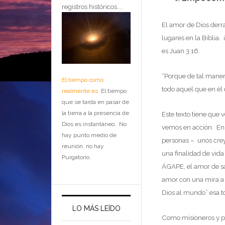
registros históricos....
El amor de Dios derr
lugares en la Biblia
es Juan 3:16.
“Porque de tal maner
El tiempo como
todo aquel que en él 
realmente es
El tiempo
que se tarda en pasar de
la tierra a la presencia de
Este texto tiene que 
Dios es instantáneo. No
vemos en acción. En e
hay punto medio de
personas – unos crey
reunión, no hay
una finalidad de vida
Purgatorio.
ÁGAPE, el amor de sac
amor con una mira a t
Dios al mundo” esa t
LO MÁS LEÍDO
Como misioneros y pe