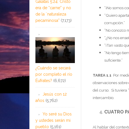
Gálatas 5:24: Cristo
era de “carne” y no
“¡No somos co
de la ¨naturaleza
“Quiero aparta
pecaminosa”
(7,173)
corrupción.”
“No conozco m
“¿No nos enseñ
“¡Tan vasto q
“No tengo tiem
suficiente.”
¿Cuándo se secará
por completo el río
TAREA 1.1
Por medio
Éufrates?
(6,672)
observaciones sobre 
del curso. Si tuviera
Jesús con 12
intercambio.
años
(5,762)
CUATRO P
Yo seré su Dios
y ustedes serán mi
pueblo
(5,161)
Al hablar del conte