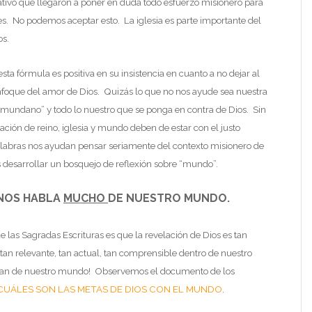
gativo que llegaron a poner en duda todo esfuerzo misionero para
les. No podemos aceptar esto. La iglesia es parte importante del
os.
sta fórmula es positiva en su insistencia en cuanto a no dejar al
foque del amor de Dios. Quizás lo que no nos ayude sea nuestra
 mundano” y todo lo nuestro que se ponga en contra de Dios. Sin
ción de reino, iglesia y mundo deben de estar con el justo
 palabras nos ayudan pensar seriamente del contexto misionero de
desarrollar un bosquejo de reflexión sobre “mundo”.
 NOS HABLA
MUCHO
DE NUESTRO MUNDO.
e las Sagradas Escrituras es que la revelación de Dios es tan
s tan relevante, tan actual, tan comprensible dentro de nuestro
s tan de nuestro mundo! Observemos el documento de los
CUÁLES SON LAS METAS DE DIOS CON EL MUNDO
.