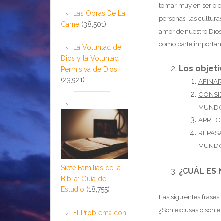
tomar muy en serio e
Las Obras De La
personas, las cultura
Carne
(38,501)
amor de nuestro Dios
como parte important
La Voluntad de
Dios y la Voluntad
Los objet
Permisiva de Dios
(23,921)
AFINA
CONSI
MUNDO
APREC
REPAS
MUND
Siete Familias de la
¿CUÁL ES
Biblia: Guía de
Estudio
(18,755)
Las siguientes frases
¿Son excusas o son e
El Problema con