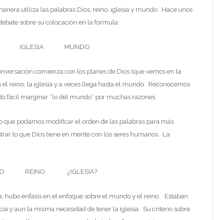
nera utiliza las palabras Dios, reino, iglesia y mundo. Hace unos
debate sobre su colocación en la formula:
O IGLESIA MUNDO
conversación comienza con los planes de Dios (que vemos en la
 el reino, la iglesia y a veces llega hasta el mundo. Reconocemos
do fácil marginar “lo del mundo” por muchas razones.
o que podamos modificar el orden de las palabras para más
ar lo que Dios tiene en mente con los seres humanos. La
 REINO ¿IGLESIA?
a, hubo énfasis en el enfoque sobre el mundo y el reino. Estaban
cia y aun la misma necesidad de tener la iglesia. Su criterio sobre