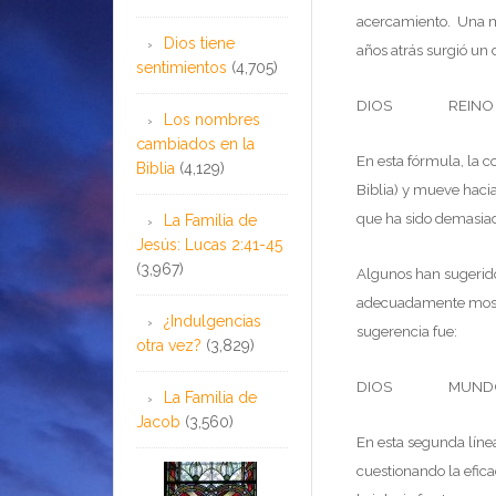
acercamiento. Una ma
Dios tiene
años atrás surgió un 
sentimientos
(4,705)
DIOS REIN
Los nombres
cambiados en la
En esta fórmula, la 
Biblia
(4,129)
Biblia) y mueve hacia
que ha sido demasia
La Familia de
Jesús: Lucas 2:41-45
(3,967)
Algunos han sugerid
adecuadamente mostr
¿Indulgencias
sugerencia fue:
otra vez?
(3,829)
DIOS MUNDO
La Familia de
Jacob
(3,560)
En esta segunda líne
cuestionando la efica