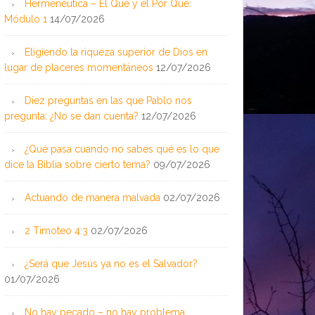
Hermenéutica – El Qué y el Por Qué:
Módulo 1
14/07/2026
Eligiendo la riqueza superior de Dios en
lugar de placeres momentáneos
12/07/2026
Diez preguntas en las que Pablo nos
pregunta: ¿No se dan cuenta?
12/07/2026
¿Qué pasa cuando no sabes qué es lo que
dice la Biblia sobre cierto tema?
09/07/2026
Actuando de manera malvada
02/07/2026
2 Timoteo 4:3
02/07/2026
¿Será que Jesús ya no es el Salvador?
01/07/2026
No hay pecado – no hay problema