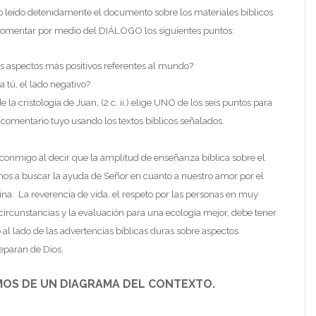
leído detenidamente el documento sobre los materiales bíblicos
comentar por medio del DIÁLOGO los siguientes puntos:
s aspectos más positivos referentes al mundo?
tú, el lado negativo?
e la cristología de Juan, (2.c. ii.) elige UNO de los seis puntos para
 comentario tuyo usando los textos bíblicos señalados.
 conmigo al decir que la amplitud de enseñanza bíblica sobre el
s a buscar la ayuda de Señor en cuanto a nuestro amor por el
a. La reverencia de vida, el respeto por las personas en muy
 circunstancias y la evaluación para una ecología mejor, debe tener
 al lado de las advertencias bíblicas duras sobre aspectos
paran de Dios.
OS DE UN DIAGRAMA DEL CONTEXTO.