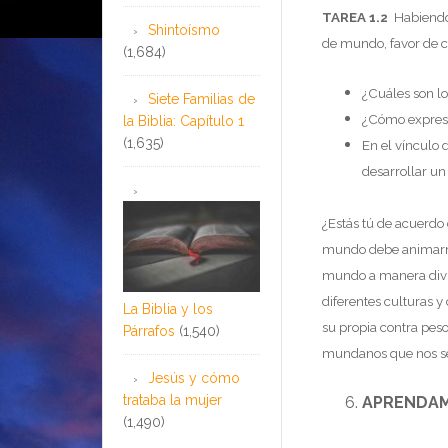
TAREA 1.2
Habiendo 
Shintoísmo
de mundo, favor de 
(1,684)
¿Cuáles son lo
Siete Familias de
¿Cómo expresa 
la Biblia: Capítulo 1
(1,635)
En el vínculo d
desarrollar un
¿Estás tú de acuerdo
mundo debe animarno
mundo a manera divin
diferentes culturas y
La Biblia y los
su propia contra peso
Párrafos
(1,540)
mundanos que nos se
Jesús y cómo
trataba la mujer
APRENDAM
(1,490)