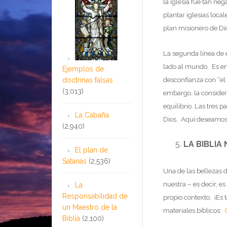
la iglesia fue tan ne
plantar iglesias loca
plan misionero de Di
La segunda línea de e
lado al mundo. Es en
Ejemplos de
desconfianza con “el
doctrinas falsas
(3,013)
embargo, la considera
equilibrio. Las tres
La Cabaña
Dios. Aquí deseamos 
(2,940)
LA BIBLIA
El plan de
Satanás
(2,536)
Una de las bellezas d
nuestra – es decir, e
La
Responsabilidad de
propio contexto. ¡E
un Maestro de la
materiales bíblicos:
Biblia
(2,100)