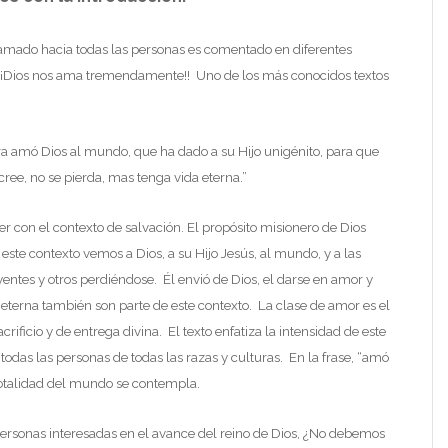
amado hacia todas las personas es comentado en diferentes
. ¡¡Dios nos ama tremendamente!! Uno de los más conocidos textos
a amó Dios al mundo, que ha dado a su Hijo unigénito, para que
cree, no se pierda, mas tenga vida eterna.”
ver con el contexto de salvación. El propósito misionero de Dios
ste contexto vemos a Dios, a su Hijo Jesús, al mundo, y a las
entes y otros perdiéndose. Él envió de Dios, el darse en amor y
 eterna también son parte de este contexto. La clase de amor es el
rificio y de entrega divina. El texto enfatiza la intensidad de este
odas las personas de todas las razas y culturas. En la frase, “amó
otalidad del mundo se contempla.
rsonas interesadas en el avance del reino de Dios, ¿No debemos