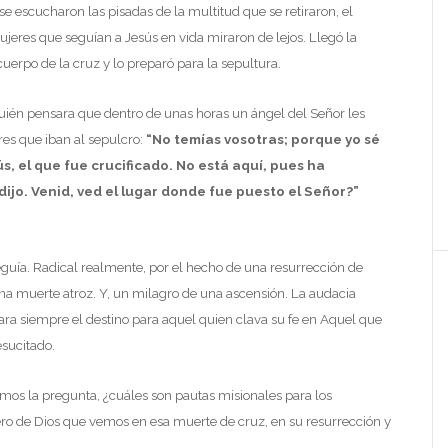
e escucharon las pisadas de la multitud que se retiraron, el
mujeres que seguían a Jesús en vida miraron de lejos. Llegó la
cuerpo de la cruz y lo preparó para la sepultura.
én pensara que dentro de unas horas un ángel del Señor les
res que iban al sepulcro:
“No temías vosotras; porque yo sé
s, el que fue crucificado. No está aquí, pues ha
ijo. Venid, ved el lugar donde fue puesto el Señor?”
seguía. Radical realmente, por el hecho de una resurrección de
a muerte atroz. Y, un milagro de una ascensión. La audacia
ara siempre el destino para aquel quien clava su fe en Aquel que
esucitado.
os la pregunta, ¿cuáles son pautas misionales para los
ro de Dios que vemos en esa muerte de cruz, en su resurrección y