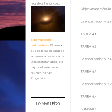
registros históricos....
Objetivos de Módulo
La encarnación y la 
TAREA 4.1
El tiempo como
realmente es
El tiempo
TAREA 4.2
que se tarda en pasar de
la tierra a la presencia de
La encarnación y la 
Dios es instantáneo. No
hay punto medio de
TAREA 4.3
reunión, no hay
Purgatorio.
La encarnación y la 
TAREA 4.4
LO MÁS LEÍDO
SUMARIO