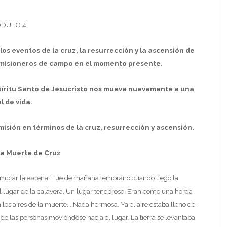
ÓDULO 4
los eventos de la cruz, la resurrección y la ascensión de
 misioneros de campo en el momento presente.
spíritu Santo de Jesucristo nos mueva nuevamente a una
l de vida.
misión en términos de la cruz, resurrección y ascensión.
la Muerte de Cruz
mplar la escena. Fue de mañana temprano cuando llegó la
 lugar de la calavera. Un lugar tenebroso. Eran como una horda
n los aires de la muerte. . Nada hermosa. Ya el aire estaba lleno de
s de las personas moviéndose hacia el lugar. La tierra se levantaba