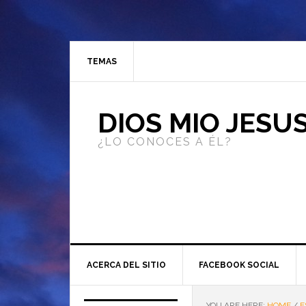
TEMAS
DIOS MIO JESU
¿LO CONOCES A ÉL?
ACERCA DEL SITIO
FACEBOOK SOCIAL
YOU ARE HERE:
HOME
/
E