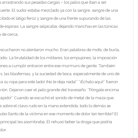
 arrastrando sus pesadas cargas – los palos que iban a ser
uerte. El sudor estaba mezclado ya con la sangre, sangre de una
ibido el látigo feroz y sangre de una frente supurando de las
 de espinas. La sangre salpicaba, dejando manchas en las túnicas
 de cerca..
escucharon no alentaron mucho. Eran palabras de mofa, de burla,
odio. La brutalidad de los militares, los empujones, la imposición
rdenes a cumplir entraron entre ese murmuro de gente. También
s, las blasfemias, y la suciedad de boca, especialmente de uno de
a su ropa para este lado! ¡No le deja nada!” “¡Échalo aquí!” fueron
urión. Dejaron caer el palo grande del travesaño. “Póngale encima
¡Rápido!” Cuando se escuchó el sonido de metal de la maza que
za sobre el clavo rudo en la mano extendida, todo lo demás se
ubo llanto de la víctima en ese momento de dolor tan terrible? El
a principal les asombraba. Él rehusó beber la droga que podría
olor.