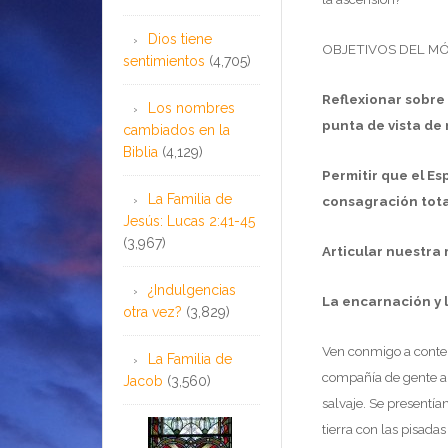
Dios tiene
OBJETIVOS DEL M
sentimientos
(4,705)
Reflexionar sobre 
Los nombres
punta de vista de
cambiados en la
Biblia
(4,129)
Permitir que el E
La Familia de
consagración tota
Jesús: Lucas 2:41-45
(3,967)
Articular nuestra 
¿Indulgencias
La encarnación y 
otra vez?
(3,829)
Ven conmigo a conte
La Familia de
compañía de gente al
Jacob
(3,560)
salvaje. Se presentía
tierra con las pisada