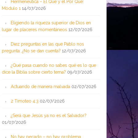
Hermenéutica – El Qué y el Por Qué:
Módulo 1
14/07/2026
Eligiendo la riqueza superior de Dios en
lugar de placeres momentáneos
12/07/2026
Diez preguntas en las que Pablo nos
pregunta: ¿No se dan cuenta?
12/07/2026
¿Qué pasa cuando no sabes qué es lo que
dice la Biblia sobre cierto tema?
09/07/2026
Actuando de manera malvada
02/07/2026
2 Timoteo 4:3
02/07/2026
¿Será que Jesús ya no es el Salvador?
01/07/2026
No hay pecado – no hay problema