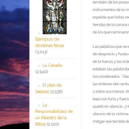
también de los presos
instrumentos de la m
espalda que había rec
heridas de la corona
de los que caminaron
Ejemplos de
doctrinas falsas
Las palabras que se 
(3,013)
de desprecio y hasta 
de la fuerza y las ó
La Cabaña
estaban las palabrota
(2,940)
los condenados. “¡Sac
las órdenes del cent
El plan de
y estire sus manos. 
Satanás
(2,536)
bajó con furia y fuer
La
quedó en silencio. ¿H
Responsabilidad de
silencio de la víctim
un Maestro de la
mitigar ese terrible d
Biblia
(2,100)