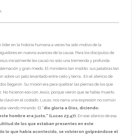
A
líder en la historia humana a veces ha sido motivo de la
eguidores en nuevos avances de la causa. Para los discípulos de
Jesús inicialmente les causó no solo una tremenda y profunda
sternación y gran miedo. El ministerio tan insólito, sus palabras tan
 sobre un palo levantado entre cielo y tierra.. En el silencio de
dos llegaron. Su misión era para quebrar las piernas de los que
z. No hicieron eso con Jesús, porque vieron que se había muerto.
 le clavó en el costado. Lucas, nos narra una expresión no común
aba viendo mirando. El “
dio gloria a Dios, diciendo:
te hombre era justo.” (Lucas 23:47).
En ese silencio de esa
ultitud de los que estaban presentes en este
do lo que había acontecido, se volvieron golpeándose el