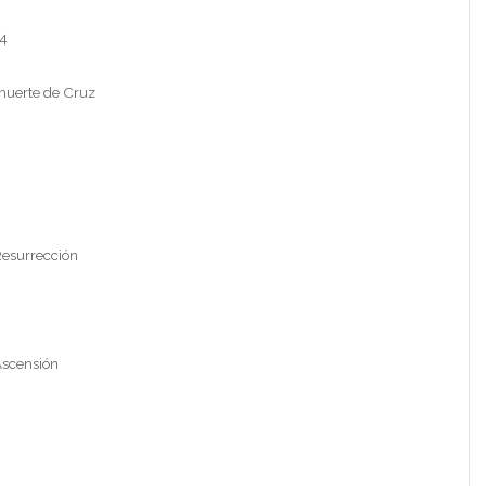
 4
muerte de Cruz
Resurrección
Ascensión