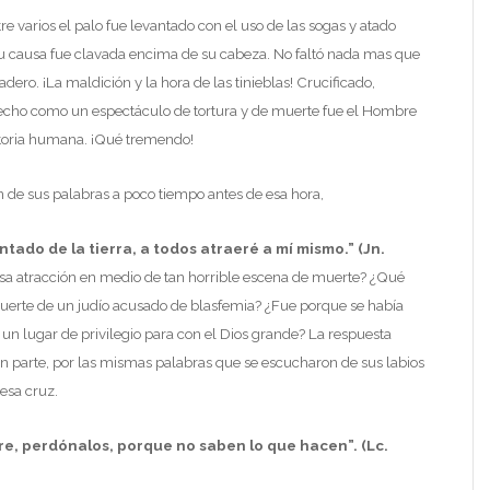
tre varios el palo fue levantado con el uso de las sogas y atado
 su causa fue clavada encima de su cabeza. No faltó nada mas que
adero. ¡La maldición y la hora de las tinieblas! Crucificado,
echo como un espectáculo de tortura y de muerte fue el Hombre
istoria humana. ¡Qué tremendo!
 de sus palabras a poco tiempo antes de esa hora,
antado de la tierra, a todos atraeré a mí mismo.” (Jn.
esa atracción en medio de tan horrible escena de muerte? ¿Qué
 muerte de un judío acusado de blasfemia? ¿Fue porque se había
un lugar de privilegio para con el Dios grande? La respuesta
en parte, por las mismas palabras que se escucharon de sus labios
esa cruz.
e, perdónalos, porque no saben lo que hacen”. (Lc.