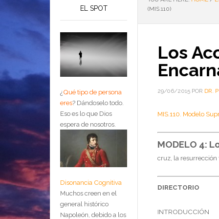
EL SPOT
(MIS.110)
Los Ac
Encarna
29/06/2015
POR
DR. 
¿
Qué tipo de persona
eres
?
Dándoselo todo.
Eso es lo que Dios
MIS.110. Modelo Sup
espera de nosotros.
MODELO 4: Lo
cruz, la resurrección
Disonancia Cognitiva
DIRECTORIO
Muchos creen en el
general histórico
INTRODUCCIÓN
Napoleón, debido a los