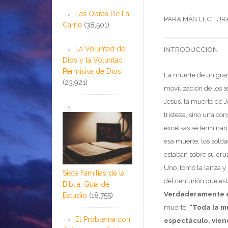
Las Obras De La
PARA MÁS LECTUR
Carne
(38,501)
La Voluntad de
INTRODUCCIÓN
Dios y la Voluntad
Permisiva de Dios
La muerte de un gran 
(23,921)
movilización de los s
Jesús, la muerte de 
tristeza, sino una con
excelsas se terminaron
esa muerte, los solda
estaban sobre su cru
Uno, tomó la lanza y
Siete Familias de la
del centurión que est
Biblia: Guía de
Verdaderamente es
Estudio
(18,755)
muerte,
“Toda la m
El Problema con
espectáculo, vien