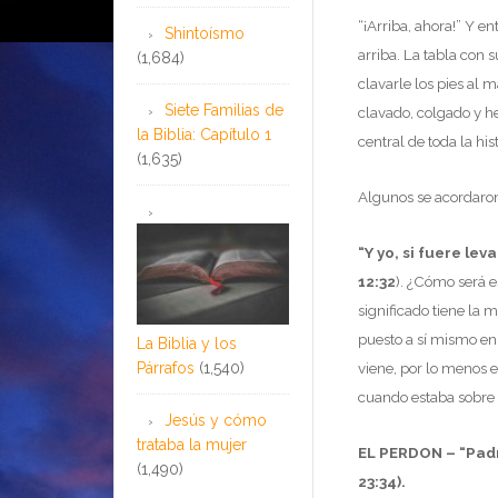
“¡Arriba, ahora!” Y en
Shintoísmo
arriba. La tabla con
(1,684)
clavarle los pies al m
Siete Familias de
clavado, colgado y h
la Biblia: Capítulo 1
central de toda la h
(1,635)
Algunos se acordaron
“Y yo, si fuere lev
12:32
). ¿Cómo será 
significado tiene la
puesto a sí mismo en 
La Biblia y los
Párrafos
(1,540)
viene, por lo menos 
cuando estaba sobre 
Jesús y cómo
trataba la mujer
EL PERDON – “Padr
(1,490)
23:34).