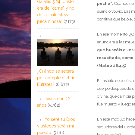
Gálatas 5:24: Cristo
pecho”.
Cuando no s
era de “carne” y no
silenció volvió. Las 
de la ¨naturaleza
comitiva que bajó el 
pecaminosa”
(7,173)
En ese momento, ¿Qui
anunciara a las muje
que buscáis a Jesú
resucitado, como d
(Mateo 28:4,5)
¿Cuándo se secará
por completo el río
El insólito de Jesús 
Éufrates?
(6,672)
cuerpo después de un
divina, que cambia p
Jesús con 12
fue muerto y luego r
años
(5,762)
En este módulo hacem
Yo seré su Dios
y ustedes serán mi
seguidores del Corde
pueblo
(5,161)
la ascensión?