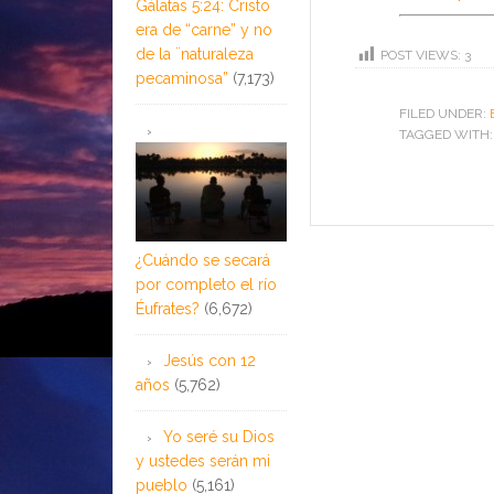
Gálatas 5:24: Cristo
era de “carne” y no
de la ¨naturaleza
POST VIEWS:
3
pecaminosa”
(7,173)
FILED UNDER:
TAGGED WITH
¿Cuándo se secará
por completo el río
Éufrates?
(6,672)
Jesús con 12
años
(5,762)
Yo seré su Dios
y ustedes serán mi
pueblo
(5,161)