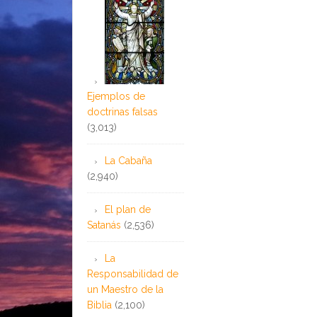
Ejemplos de
doctrinas falsas
(3,013)
La Cabaña
(2,940)
El plan de
Satanás
(2,536)
La
Responsabilidad de
un Maestro de la
Biblia
(2,100)