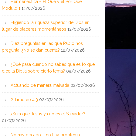
Hermenéutica – El Qué y el Por Qué:
Módulo 1
14/07/2026
Eligiendo la riqueza superior de Dios en
lugar de placeres momentáneos
12/07/2026
Diez preguntas en las que Pablo nos
pregunta: ¿No se dan cuenta?
12/07/2026
¿Qué pasa cuando no sabes qué es lo que
dice la Biblia sobre cierto tema?
09/07/2026
Actuando de manera malvada
02/07/2026
2 Timoteo 4:3
02/07/2026
¿Será que Jesús ya no es el Salvador?
01/07/2026
No hay pecado – no hay problema