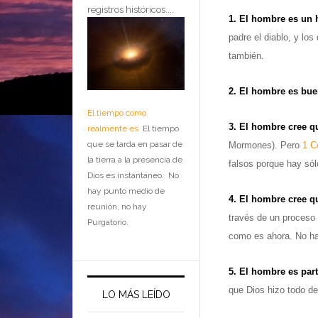
registros históricos....
1. El hombre es un h
padre el diablo, y lo
también.
2. El hombre es bue
El tiempo como
3. El hombre cree q
realmente es
El tiempo
que se tarda en pasar de
Mormones). Pero
1 C
la tierra a la presencia de
falsos porque hay sól
Dios es instantáneo. No
hay punto medio de
4. El hombre cree q
reunión, no hay
través de un proceso
Purgatorio.
como es ahora. No ha
5. El hombre es part
que Dios hizo todo de 
LO MÁS LEÍDO