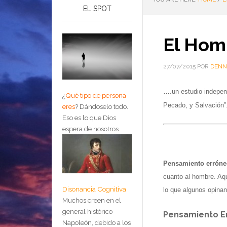
EL SPOT
El Hom
27/07/2015
POR
DENN
….un estudio indepen
¿
Qué tipo de persona
Pecado, y Salvación”
eres
?
Dándoselo todo.
Eso es lo que Dios
espera de nosotros.
Pensamiento erróne
cuanto al hombre. Aqu
Disonancia Cognitiva
lo que algunos opina
Muchos creen en el
general histórico
Pensamiento E
Napoleón, debido a los