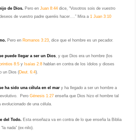
ijo de Dios.
Pero en
Juan 8:44
dice, “Vosotros sois de vuestro
s deseos de vuestro padre queréis hacer….” Mira a
1 Juan 3:10
no.
Pero en
Romanos 3:23
, dice que el hombre es un pecador.
ue puede llegar a ser un Dios
, y que Dios era un hombre (los
orintios 8:5
y
Isaías 2:8
hablan en contra de los ídolos y dioses
o un Dios (
Deut. 6:4
).
ue ha sido una célula en el mar
y ha llegado a ser un hombre a
 evolutivo. Pero
Génesis 1:27
enseña que Dios hizo el hombre tal
 evolucionado de una célula.
e del Todo.
Esta enseñaza va en contra de lo que enseña la Biblia
“la nada” (ex-nilo).