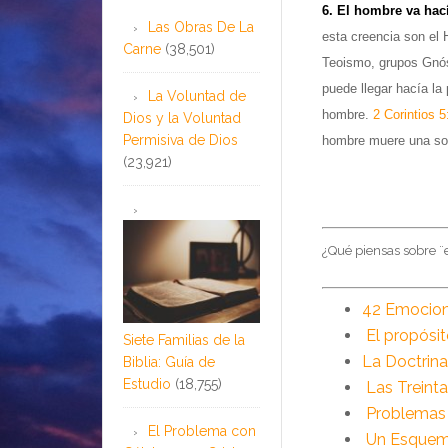
6. El hombre va hac
Las Obras De La
esta creencia son el 
Carne
(38,501)
Teoismo, grupos Gnóst
puede llegar hacía la
La Voluntad de
hombre.
2 Corintios 5
Dios y la Voluntad
Permisiva de Dios
hombre muere una sol
(23,921)
¿Qué piensas sobre 
42 Emocione
El propósi
Siete Familias de la
La Doctrin
Biblia: Guía de
Estudio
(18,755)
Las Treint
Problema
El Problema con
Un Esquem