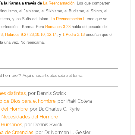
ía la Karma a través de
La Reencarnación
.
Los que comparten
Hinduismo, el Jainismo, el Sikhismo, el Budismo, el Shinto, el
icos, y los Sufis del Islam.
La Reencarnación II
cree que se
 perfección – Karma. Pero
Romanos 3:23
habla del pecado del
:8
;
Hebreos 9:27-28
;
10:10
;
12:14
; y
1 Pedro 3:18
enseñan que el
a una vez. No reencarna.
¨el hombre¨?
Aquí unos artículos sobre el tema:
s distintas
, por Dennis Swick
to de Dios para el hombre
, por Iñaki Colera
a del Hombre
, por Dr. Charles C. Ryrie
a Necesidades del Hombre
s Humanos
, por Dennis Swick
a de Creencias
, por Dr. Norman L. Geisler