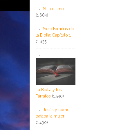
Shintoísmo
(1,684)
Siete Familias de
la Biblia: Capítulo 1
(1,635)
La Biblia y los
Párrafos
(1,540)
Jesús y cómo
trataba la mujer
(1,490)