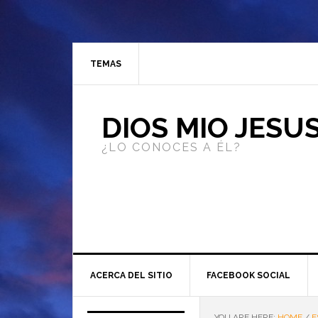
TEMAS
DIOS MIO JESU
¿LO CONOCES A ÉL?
ACERCA DEL SITIO
FACEBOOK SOCIAL
YOU ARE HERE:
HOME
/
E