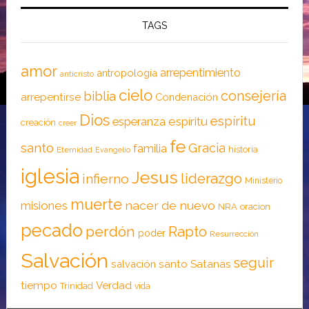
TAGS
amor
arrepentimiento
antropología
anticristo
cielo
consejería
biblia
arrepentirse
Condenación
Dios
espíritu
esperanza
espíritu
creación
creer
fe
santo
Gracia
familia
historia
Eternidad
Evangelio
iglesia
Jesus
liderazgo
infierno
Ministerio
muerte
nacer de nuevo
misiones
NRA
oracion
pecado
perdón
Rapto
poder
Resurrección
Salvación
seguir
santo
Satanas
salvación
tiempo
Verdad
Trinidad
vida