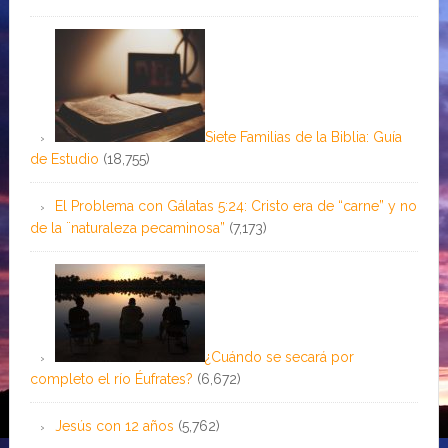
Siete Familias de la Biblia: Guía
de Estudio
(18,755)
El Problema con Gálatas 5:24: Cristo era de “carne” y no
de la ¨naturaleza pecaminosa”
(7,173)
¿Cuándo se secará por
completo el río Éufrates?
(6,672)
Jesús con 12 años
(5,762)