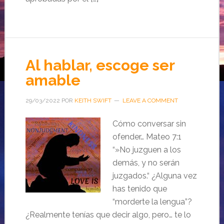
Al hablar, escoge ser
amable
29/03/2022
POR
KEITH SWIFT
LEAVE A COMMENT
Cómo conversar sin
ofender… Mateo 7:1
“»No juzguen a los
demás, y no serán
juzgados.“ ¿Alguna vez
has tenido que
“morderte la lengua”?
¿Realmente tenías que decir algo, pero… te lo