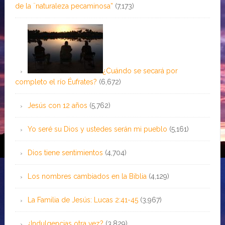
de la ¨naturaleza pecaminosa”
(7,173)
¿Cuándo se secará por
completo el río Éufrates?
(6,672)
Jesús con 12 años
(5,762)
Yo seré su Dios y ustedes serán mi pueblo
(5,161)
Dios tiene sentimientos
(4,704)
Los nombres cambiados en la Biblia
(4,129)
La Familia de Jesús: Lucas 2:41-45
(3,967)
¿Indulgencias otra vez?
(3,829)