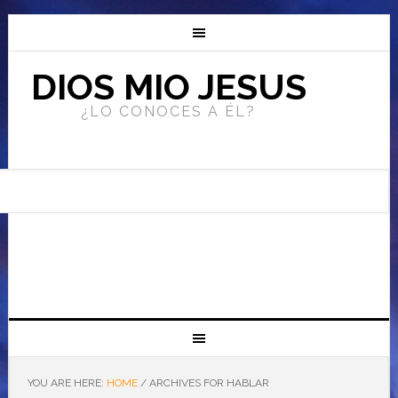
DIOS MIO JESUS
¿LO CONOCES A ÉL?
YOU ARE HERE:
HOME
/
ARCHIVES FOR HABLAR