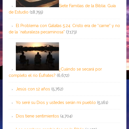
Siete Familias de la Biblia: Guía
de Estudio
(18,755)
El Problema con Gálatas 5:24: Cristo era de “carne” y no
de la ¨naturaleza pecaminosa”
(7,173)
¿Cuándo se secará por
completo el río Éufrates?
(6,672)
Jesús con 12 años
(5,762)
Yo seré su Dios y ustedes serán mi pueblo
(5,161)
Dios tiene sentimientos
(4,704)