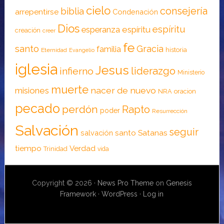
cielo
consejería
biblia
arrepentirse
Condenación
Dios
espíritu
esperanza
espíritu
creación
creer
fe
santo
Gracia
familia
historia
Eternidad
Evangelio
iglesia
Jesus
liderazgo
infierno
Ministerio
muerte
nacer de nuevo
misiones
NRA
oracion
pecado
perdón
Rapto
poder
Resurrección
Salvación
seguir
santo
Satanas
salvación
tiempo
Verdad
Trinidad
vida
Copyright © 2026 ·
News Pro Theme
on
Genesis
Framework
·
WordPress
·
Log in