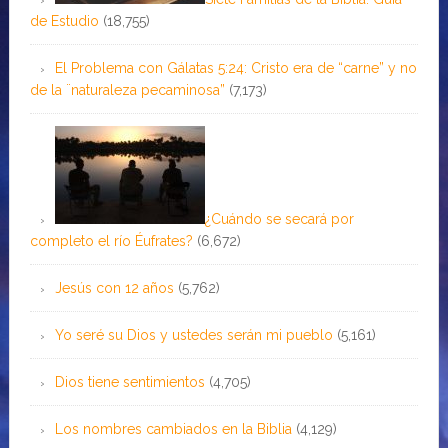
de Estudio
(18,755)
El Problema con Gálatas 5:24: Cristo era de “carne” y no
de la ¨naturaleza pecaminosa”
(7,173)
¿Cuándo se secará por
completo el río Éufrates?
(6,672)
Jesús con 12 años
(5,762)
Yo seré su Dios y ustedes serán mi pueblo
(5,161)
Dios tiene sentimientos
(4,705)
Los nombres cambiados en la Biblia
(4,129)