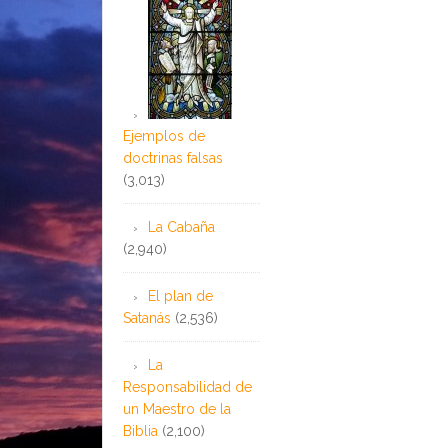
Ejemplos de
doctrinas falsas
(3,013)
La Cabaña
(2,940)
El plan de
Satanás
(2,536)
La
Responsabilidad de
un Maestro de la
Biblia
(2,100)