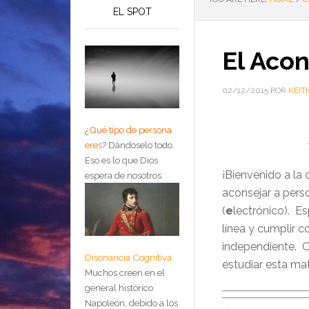
EL SPOT
El Acon
02/12/2015
POR
KEIT
¿
Qué tipo de persona
eres
?
Dándoselo todo.
Eso es lo que Dios
¡Bienvenido a la
espera de nosotros.
aconsejar a per
(
e
lectrónico). E
línea y cumplir c
independiente. O
Disonancia Cognitiva
estudiar esta mat
Muchos creen en el
general histórico
Napoleón, debido a los