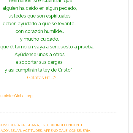
“Hermanos, si encuentran que
alguien ha caído en algún pecado,
ustedes que son espirituales
deben ayudarlo a que se levante…
con corazón humilde…
y mucho cuidado,
 que él también vaya a ser puesto a prueba.
Ayúdense unos a otros
a soportar sus cargas,
y así cumplirán la ley de Cristo.”
–
Gálatas 6:1-2
itutoInterGlobal.org
CONSEJERÍA CRISTIANA
,
ESTUDIO INDEPENDIENTE
:
ACONSEJAR
,
ACTITUDES
,
APRENDIZAJE
,
CONSEJERÍA
,