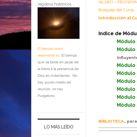
SÍLABO – PROGRA
registros históricos....
Bosquejo del Curso
Introducción al C
Indice de Módu
Módulo
El tiempo como
Módulo
realmente es
El tiempo
Influyent
que se tarda en pasar de
Módulo
la tierra a la presencia de
Módulo
Dios es instantáneo. No
Módulo
hay punto medio de
Módulo
reunión, no hay
Purgatorio.
Módulo
Módulo
BIBLIOTECA
… para
LO MÁS LEÍDO