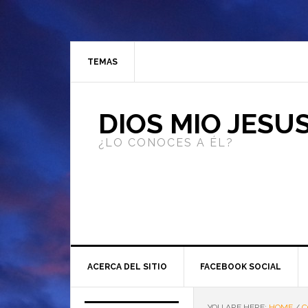
TEMAS
DIOS MIO JESU
¿LO CONOCES A ÉL?
ACERCA DEL SITIO
FACEBOOK SOCIAL
YOU ARE HERE:
HOME
/
C