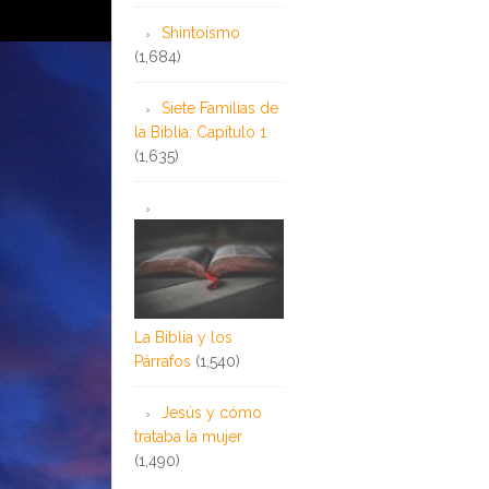
Shintoísmo
(1,684)
Siete Familias de
la Biblia: Capítulo 1
(1,635)
La Biblia y los
Párrafos
(1,540)
Jesús y cómo
trataba la mujer
(1,490)