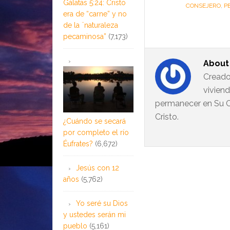
Gálatas 5:24: Cristo
CONSEJERO
,
P
era de “carne” y no
de la ¨naturaleza
pecaminosa”
(7,173)
Abou
Creado
vivien
permanecer en Su C
Cristo.
¿Cuándo se secará
por completo el río
Éufrates?
(6,672)
Jesús con 12
años
(5,762)
Yo seré su Dios
y ustedes serán mi
pueblo
(5,161)