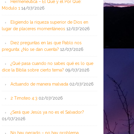
Hermenéutica – El Qué y el Por Qué:
Módulo 1
14/07/2026
Eligiendo la riqueza superior de Dios en
lugar de placeres momentáneos
12/07/2026
Diez preguntas en las que Pablo nos
pregunta: ¿No se dan cuenta?
12/07/2026
¿Qué pasa cuando no sabes qué es lo que
dice la Biblia sobre cierto tema?
09/07/2026
Actuando de manera malvada
02/07/2026
2 Timoteo 4:3
02/07/2026
¿Será que Jesús ya no es el Salvador?
01/07/2026
No hay pecado – no hay problema