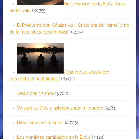
Siete Familias de la Biblia: Guía
de Estudio
(18,755)
El Problema con Gálatas 5:24: Cristo era de “carne” y no
de la ¨naturaleza pecaminosa”
(7,173)
¿Cuándo se secará por
completo el río Éufrates?
(6,672)
Jesús con 12 años
(5,762)
Yo seré su Dios y ustedes serán mi pueblo
(5,161)
Dios tiene sentimientos
(4,705)
Los nombres cambiados en la Biblia
(4,129)