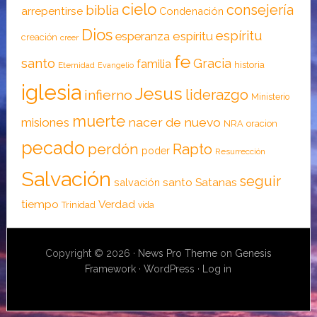
cielo
consejería
biblia
arrepentirse
Condenación
Dios
espíritu
esperanza
espíritu
creación
creer
fe
santo
Gracia
familia
historia
Eternidad
Evangelio
iglesia
Jesus
liderazgo
infierno
Ministerio
muerte
nacer de nuevo
misiones
NRA
oracion
pecado
perdón
Rapto
poder
Resurrección
Salvación
seguir
santo
Satanas
salvación
tiempo
Verdad
Trinidad
vida
Copyright © 2026 ·
News Pro Theme
on
Genesis
Framework
·
WordPress
·
Log in