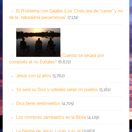
El Problema con Gálatas 5:24: Cristo era de “carne” y no
de la ¨naturaleza pecaminosa”
(7,174)
¿Cuándo se secará por
completo el río Éufrates?
(6,672)
Jesús con 12 años
(5,762)
Yo seré su Dios y ustedes serán mi pueblo
(5,161)
Dios tiene sentimientos
(4,705)
Los nombres cambiados en la Biblia
(4,129)
La Familia de Jesús: Lucas 2:41-45
(3,967)