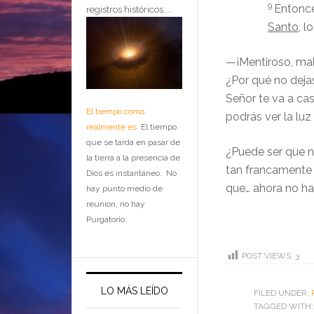
9
Entonce
registros históricos....
Santo
, l
—¡Mentiroso, mal
¿Por qué no deja
Señor te va a cas
El tiempo como
podrás ver la luz 
realmente es
El tiempo
que se tarda en pasar de
¿Puede ser que n
la tierra a la presencia de
tan francament
Dios es instantáneo. No
que… ahora no ha
hay punto medio de
reunión, no hay
Purgatorio.
POST VIEWS:
3
LO MÁS LEÍDO
FILED UNDER:
TAGGED WITH