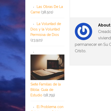
Las Obras De La
Carne
(38,501)
La Voluntad de
Abou
Dios y la Voluntad
Creado
Permisiva de Dios
vivien
(23,921)
permanecer en Su C
Cristo.
Siete Familias de la
Biblia: Guía de
Estudio
(18,755)
El Problema con