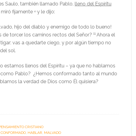
s Saulo, también llamado Pablo,
lleno del Espíritu
o miró fijamente
y le dijo:
10
vado, hijo del diablo y enemigo de todo lo bueno!
11
s de torcer los caminos rectos del Señor?
Ahora el
tigar: vas a quedarte ciego, y por algún tiempo no
del sol.
o estamos llenos del Espíritu – ya que no hablamos
e como Pablo? ¿Hemos conformado tanto al mundo
blamos la verdad de Dios como Él quisiera?
PENSAMIENTO CRISTIANO
:
CONFORMADO
,
HABLAR
,
MALVADO