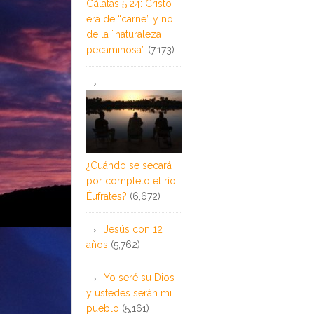
Gálatas 5:24: Cristo
era de “carne” y no
de la ¨naturaleza
pecaminosa”
(7,173)
¿Cuándo se secará
por completo el río
Éufrates?
(6,672)
Jesús con 12
años
(5,762)
Yo seré su Dios
y ustedes serán mi
pueblo
(5,161)