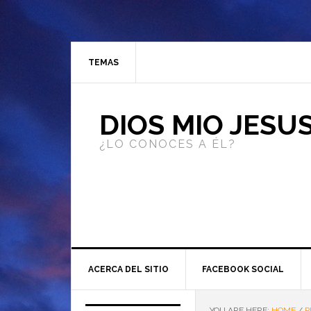
TEMAS
DIOS MIO JESU
¿LO CONOCES A ÉL?
ACERCA DEL SITIO
FACEBOOK SOCIAL
YOU ARE HERE:
HOME
/
P