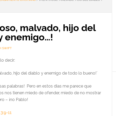
oso, malvado, hijo del
 y enemigo…!
H SWIFT
lo decir:
lvado, hijo del diablo y enemigo de todo lo bueno!¨
esas palabras! Pero en estos dias me parece que
nos nos tienen miedo de ofender, miedo de no mostrar
ro – ¡no Pablo!
3:9-11