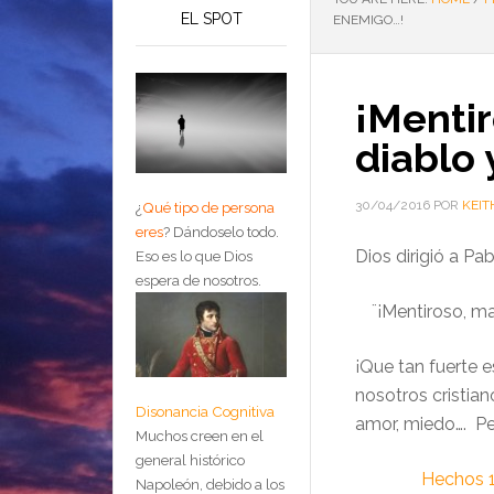
EL SPOT
ENEMIGO…!
¡Mentir
diablo
30/04/2016
POR
KEIT
¿
Qué tipo de persona
eres
?
Dándoselo todo.
Dios dirigió a Pab
Eso es lo que Dios
espera de nosotros.
¨¡Mentiroso, ma
¡Que tan fuerte 
nosotros cristia
Disonancia Cognitiva
amor, miedo…. Pe
Muchos creen en el
general histórico
Hechos 1
Napoleón, debido a los