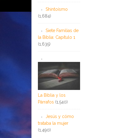
Shintoísmo
(1,684)
Siete Familias de
la Biblia: Capítulo 1
(1,635)
La Biblia y los
Párrafos
(1,540)
Jesús y cómo
trataba la mujer
(1,490)