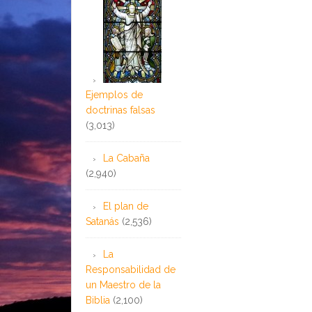
Ejemplos de
doctrinas falsas
(3,013)
La Cabaña
(2,940)
El plan de
Satanás
(2,536)
La
Responsabilidad de
un Maestro de la
Biblia
(2,100)