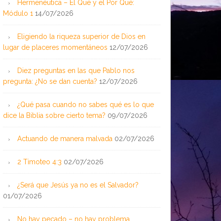
Hermenéutica – El Qué y el Por Qué:
Módulo 1
14/07/2026
Eligiendo la riqueza superior de Dios en
lugar de placeres momentáneos
12/07/2026
Diez preguntas en las que Pablo nos
pregunta: ¿No se dan cuenta?
12/07/2026
¿Qué pasa cuando no sabes qué es lo que
dice la Biblia sobre cierto tema?
09/07/2026
Actuando de manera malvada
02/07/2026
2 Timoteo 4:3
02/07/2026
¿Será que Jesús ya no es el Salvador?
01/07/2026
No hay pecado – no hay problema