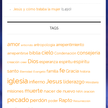
Jesús y cómo trataba la mujer
(1,490)
TAGS
amor
arrepentimiento
antropología
anticristo
cielo
consejería
biblia
arrepentirse
Condenación
Dios
espíritu
esperanza
espíritu
creación
creer
fe
santo
Gracia
familia
historia
Eternidad
Evangelio
iglesia
Jesus
liderazgo
infierno
Ministerio
muerte
nacer de nuevo
misiones
NRA
oracion
pecado
perdón
Rapto
poder
Resurrección