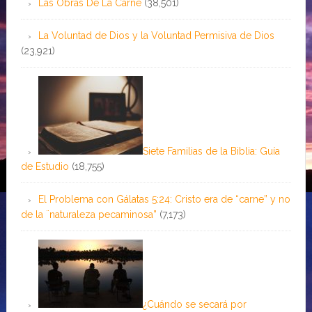
Las Obras De La Carne
(38,501)
La Voluntad de Dios y la Voluntad Permisiva de Dios
(23,921)
Siete Familias de la Biblia: Guía
de Estudio
(18,755)
El Problema con Gálatas 5:24: Cristo era de “carne” y no
de la ¨naturaleza pecaminosa”
(7,173)
¿Cuándo se secará por