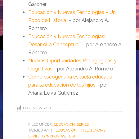
Gardner
Educación y Nuevas Tecnologías – Un
Poco de Historia
– por Alejandro A.
Romero
Educación y Nuevas Tecnologías:
Desarrollo Conceptual
– por Alejandro A.
Romero
Nuevas Oportunidades Pedagógicas y
Cognitivas
-por Alejandro A. Romero
Cómo escoger una escuela educada
para la educación de los hijos
-por
Ariana Leiva Gutiérrez
POST VIEWS:
88
FILED UNDER:
EDUCACIÓN
,
SERIES
TAGGED WITH:
EDUCACIÓN
,
INTELIGENCIAS
,
SERIE
,
TECNOLOGÍAS
,
TEST