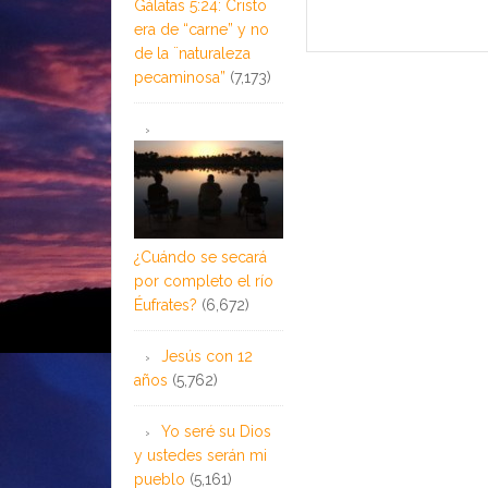
Gálatas 5:24: Cristo
era de “carne” y no
de la ¨naturaleza
pecaminosa”
(7,173)
¿Cuándo se secará
por completo el río
Éufrates?
(6,672)
Jesús con 12
años
(5,762)
Yo seré su Dios
y ustedes serán mi
pueblo
(5,161)