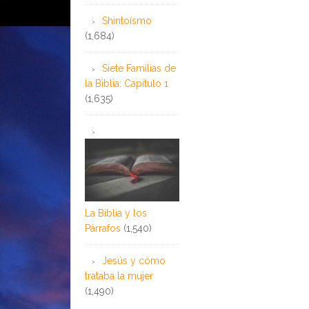
Shintoísmo
(1,684)
Siete Familias de
la Biblia: Capítulo 1
(1,635)
La Biblia y los
Párrafos
(1,540)
Jesús y cómo
trataba la mujer
(1,490)