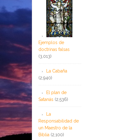
Ejemplos de
doctrinas falsas
(3,013)
La Cabaña
(2,940)
El plan de
Satanás
(2,536)
La
Responsabilidad de
un Maestro de la
Biblia
(2,100)