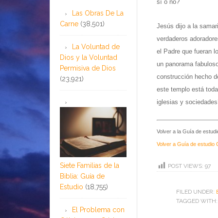
sí o no?
Las Obras De La
Carne
(38,501)
Jesús dijo a la samar
verdaderos adoradores
La Voluntad de
el Padre que fueran l
Dios y la Voluntad
un panorama fabuloso
Permisiva de Dios
construcción hecho d
(23,921)
este templo está toda
iglesias y sociedades
Volver a la Guía de estud
Volver a Guía de estudio 
Siete Familias de la
POST VIEWS:
97
Biblia: Guía de
Estudio
(18,755)
FILED UNDER:
TAGGED WITH
El Problema con