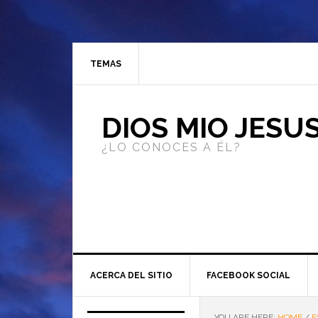
TEMAS
DIOS MIO JESU
¿LO CONOCES A ÉL?
ACERCA DEL SITIO
FACEBOOK SOCIAL
YOU ARE HERE:
HOME
/
E