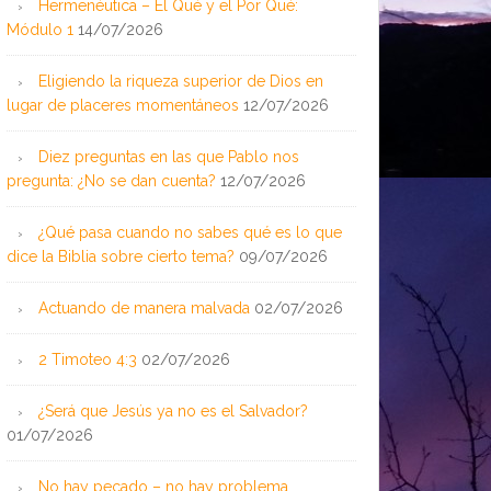
Hermenéutica – El Qué y el Por Qué:
Módulo 1
14/07/2026
Eligiendo la riqueza superior de Dios en
lugar de placeres momentáneos
12/07/2026
Diez preguntas en las que Pablo nos
pregunta: ¿No se dan cuenta?
12/07/2026
¿Qué pasa cuando no sabes qué es lo que
dice la Biblia sobre cierto tema?
09/07/2026
Actuando de manera malvada
02/07/2026
2 Timoteo 4:3
02/07/2026
¿Será que Jesús ya no es el Salvador?
01/07/2026
No hay pecado – no hay problema