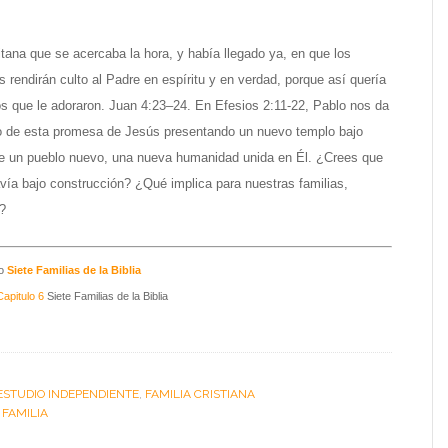
itana que se acercaba la hora, y había llegado ya, en que los
 rendirán culto al Padre en espíritu y en verdad, porque así quería
os que le adoraron. Juan 4:23–24. En Efesios 2:11-22, Pablo nos da
 de esta promesa de Jesús presentando un nuevo templo bajo
e un pueblo nuevo, una nueva humanidad unida en Él. ¿Crees que
vía bajo construcción? ¿Qué implica para nuestras familias,
?
io
Siete Familias de la Biblia
Capitulo 6
Siete Familias de la Biblia
ESTUDIO INDEPENDIENTE
,
FAMILIA CRISTIANA
:
FAMILIA