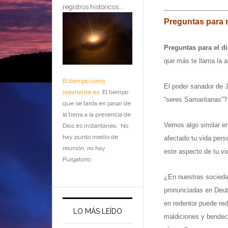
registros históricos....
Preguntas para 
Preguntas para el d
que más te llama la a
El tiempo como
El poder sanador de 
realmente es
El tiempo
“seres Samaritanas”?
que se tarda en pasar de
la tierra a la presencia de
Vemos algo similar en
Dios es instantáneo. No
hay punto medio de
afectado tu vida pers
reunión, no hay
este aspecto de tu vi
Purgatorio.
¿En nuestras socied
pronunciadas en Deut
en redentor puede red
LO MÁS LEÍDO
maldiciones y bendec