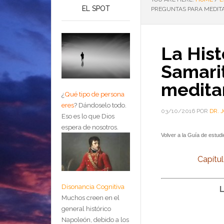
EL SPOT
PREGUNTAS PARA MEDIT
La Hist
Samari
medita
¿
Qué tipo de persona
eres
?
Dándoselo todo.
03/10/2016
POR
DR.
Eso es lo que Dios
espera de nosotros.
Volver a la Guía de estud
Capít
Disonancia Cognitiva
L
Muchos creen en el
general histórico
Napoleón, debido a los