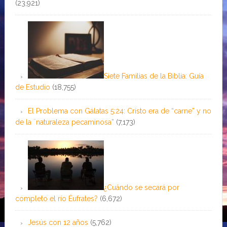
(23,921)
Siete Familias de la Biblia: Guía
de Estudio
(18,755)
El Problema con Gálatas 5:24: Cristo era de “carne” y no
de la ¨naturaleza pecaminosa”
(7,173)
¿Cuándo se secará por
completo el río Éufrates?
(6,672)
Jesús con 12 años
(5,762)