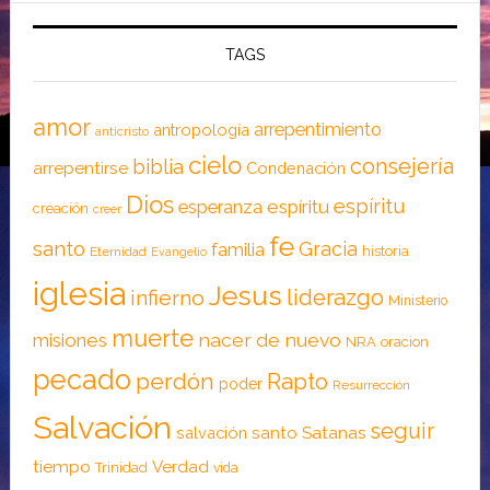
TAGS
amor
arrepentimiento
antropología
anticristo
cielo
consejería
biblia
arrepentirse
Condenación
Dios
espíritu
esperanza
espíritu
creación
creer
fe
santo
Gracia
familia
historia
Eternidad
Evangelio
iglesia
Jesus
liderazgo
infierno
Ministerio
muerte
nacer de nuevo
misiones
NRA
oracion
pecado
perdón
Rapto
poder
Resurrección
Salvación
seguir
santo
Satanas
salvación
tiempo
Verdad
Trinidad
vida