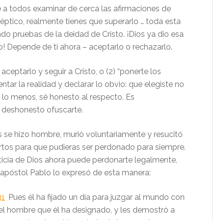
a todos examinar de cerca las afirmaciones de
céptico, realmente tienes que superarlo … toda esta
ndo pruebas de la deidad de Cristo. ¡Dios ya dio esa
o! Depende de ti ahora – aceptarlo o rechazarlo.
aceptarlo y seguir a Cristo, o (2) “ponerte los
entar la realidad y declarar lo obvio: que elegiste no
r lo menos, sé honesto al respecto. Es
 deshonesto ofuscarte.
os se hizo hombre, murió voluntariamente y resucitó
rtos para que pudieras ser perdonado para siempre.
sticia de Dios ahora puede perdonarte legalmente,
l apóstol Pablo lo expresó de esta manera:
31
Pues él ha fijado un día para juzgar al mundo con
r el hombre que él ha designado, y les demostró a