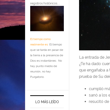
registros históricos....
El tiempo como
realmente es
El tiempo
que se tarda en pasar de
la tierra a la presencia de
La entrada de Jes
Dios es instantáneo. No
¿Te ha dado cue
hay punto medio de
que engañaba a 
reunión, no hay
prueba de Su dei
Purgatorio.
cumplió má
sanó a los 
resucitó de
LO MÁS LEÍDO