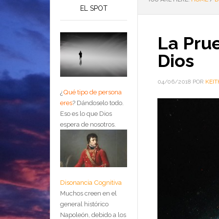
EL SPOT
La Prue
Dios
04/06/2018
POR
KEIT
¿
Qué tipo de persona
eres
?
Dándoselo todo.
Eso es lo que Dios
espera de nosotros.
Disonancia Cognitiva
Muchos creen en el
general histórico
Napoleón, debido a los