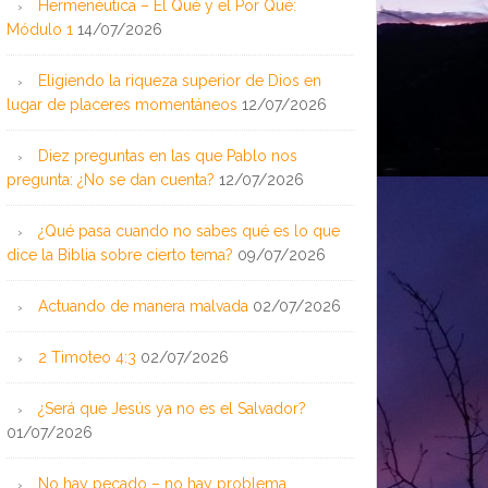
Hermenéutica – El Qué y el Por Qué:
Módulo 1
14/07/2026
Eligiendo la riqueza superior de Dios en
lugar de placeres momentáneos
12/07/2026
Diez preguntas en las que Pablo nos
pregunta: ¿No se dan cuenta?
12/07/2026
¿Qué pasa cuando no sabes qué es lo que
dice la Biblia sobre cierto tema?
09/07/2026
Actuando de manera malvada
02/07/2026
2 Timoteo 4:3
02/07/2026
¿Será que Jesús ya no es el Salvador?
01/07/2026
No hay pecado – no hay problema