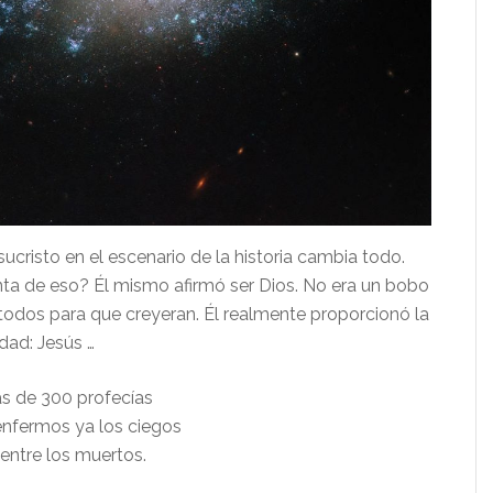
ucristo en el escenario de la historia cambia todo.
nta de eso?
Él mismo afirmó ser Dios.
No era un bobo
todos para que creyeran.
Él realmente proporcionó la
dad: Jesús …
s de 300 profecías
enfermos ya los ciegos
 entre los muertos.