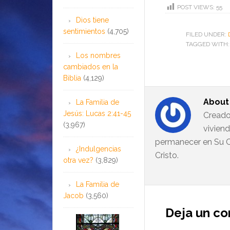
POST VIEWS:
55
Dios tiene
sentimientos
(4,705)
FILED UNDER:
TAGGED WITH
Los nombres
cambiados en la
Biblia
(4,129)
Abou
La Familia de
Jesús: Lucas 2:41-45
Creado
(3,967)
vivien
permanecer en Su C
¿Indulgencias
Cristo.
otra vez?
(3,829)
La Familia de
Jacob
(3,560)
Deja un c