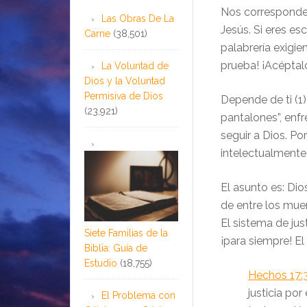
Nos corresponde 
Las Obras De La
Jesús. Si eres es
Carne
(38,501)
palabrería exigie
prueba! ¡Acéptal
La Voluntad de
Dios y la Voluntad
Permisiva de Dios
Depende de ti (1) 
(23,921)
pantalones”, enfr
seguir a Dios. Po
intelectualmente
El asunto es: Di
de entre los mue
El sistema de ju
Siete Familias de la
¡para siempre! E
Biblia: Guía de
Estudio
(18,755)
Hechos 17:
justicia po
El Problema con