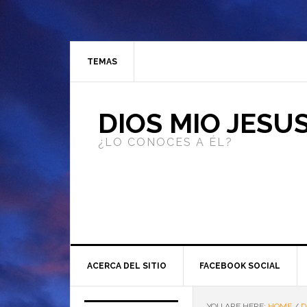
TEMAS
DIOS MIO JESU
¿LO CONOCES A ÉL?
ACERCA DEL SITIO
FACEBOOK SOCIAL
YOU ARE HERE:
HOME
/
D