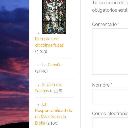
Tu dirección de c
obligatorios es
Comentario
*
Ejemplos de
doctrinas falsas
(3,013)
La Cabaña
(2,940)
El plan de
Nombre
*
Satanás
(2,536)
La
Responsabilidad de
Correo electróni
un Maestro de la
Biblia
(2,100)