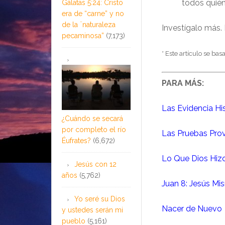
todos quién
Gálatas 5:24: Cristo
era de “carne” y no
de la ¨naturaleza
Investígalo más. 
pecaminosa”
(7,173)
* Este artículo se bas
PARA MÁS:
Las Evidencia Hi
¿Cuándo se secará
por completo el río
Las Pruebas Prov
Éufrates?
(6,672)
Lo Que Dios Hiz
Jesús con 12
años
(5,762)
Juan 8: Jesús Mi
Yo seré su Dios
Nacer de Nuevo
y ustedes serán mi
pueblo
(5,161)