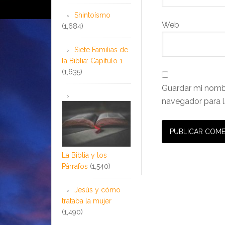
Shintoísmo
Web
(1,684)
Siete Familias de
la Biblia: Capítulo 1
(1,635)
Guardar mi nombr
navegador para l
La Biblia y los
Párrafos
(1,540)
Jesús y cómo
trataba la mujer
(1,490)