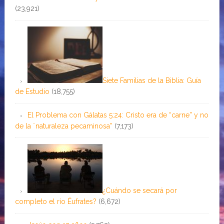
(23,921)
Siete Familias de la Biblia: Guía
de Estudio
(18,755)
El Problema con Gálatas 5:24: Cristo era de “carne” y no
de la ¨naturaleza pecaminosa”
(7,173)
¿Cuándo se secará por
completo el río Éufrates?
(6,672)