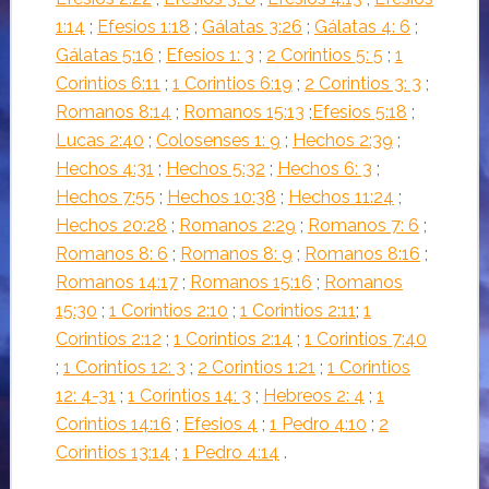
1:14
;
Efesios 1:18
;
Gálatas 3:26
;
Gálatas 4: 6
;
Gálatas 5:16
;
Efesios 1: 3
;
2 Corintios 5: 5
;
1
Corintios 6:11
;
1 Corintios 6:19
;
2 Corintios 3: 3
;
Romanos 8:14
;
Romanos 15:13
;
Efesios 5:18
;
Lucas 2:40
;
Colosenses 1: 9
;
Hechos 2:39
;
Hechos 4:31
;
Hechos 5:32
;
Hechos 6: 3
;
Hechos 7:55
;
Hechos 10:38
;
Hechos 11:24
;
Hechos 20:28
;
Romanos 2:29
;
Romanos 7: 6
;
Romanos 8: 6
;
Romanos 8: 9
;
Romanos 8:16
;
Romanos 14:17
;
Romanos 15:16
;
Romanos
15:30
;
1 Corintios 2:10
;
1 Corintios 2:11
;
1
Corintios 2:12
;
1 Corintios 2:14
;
1 Corintios 7:40
;
1 Corintios 12: 3
;
2 Corintios 1:21
;
1 Corintios
12: 4-31
;
1 Corintios 14: 3
;
Hebreos 2: 4
;
1
Corintios 14:16
;
Efesios 4
;
1 Pedro 4:10
;
2
Corintios 13:14
;
1 Pedro 4:14
.