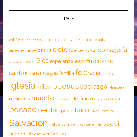
TAGS
amor
arrepentimiento
antropología
anticristo
cielo
consejería
biblia
arrepentirse
Condenación
Dios
espíritu
esperanza
espíritu
creación
creer
fe
santo
Gracia
familia
historia
Eternidad
Evangelio
iglesia
Jesus
liderazgo
infierno
Ministerio
muerte
nacer de nuevo
misiones
NRA
oracion
pecado
perdón
Rapto
poder
Resurrección
Salvación
seguir
santo
Satanas
salvación
tiempo
Verdad
Trinidad
vida