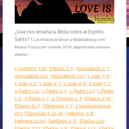
¿Qué nos enseña la Biblia sobre el Espíritu
Santo?
(
Los enlaces te llevan a BibleGateway.com
[Nueva Traducción Viviente, NTV], dejando esta ventana
abierta.)
1 Corintios 3:16
;
Efesios 2: 5
;
Apocalipsis 2: 7
;
Apocalipsis 2:11
;
Apocalipsis 2:17
;
1 Juan 3: 9
;
1 Juan 4: 2
;
1 Juan 4: 3
;
1 Juan 4: 6
;
1 Juan 5: 1
;
2 Pedro 1:21
;
1 Pedro 1: 3
;
1 Pedro 1:23
;
1 Pedro
1: 2
;
2 Pedro 1: 3
;
2 Timoteo 1: 7
;
Efesios 4:30
;
Efesios 6:17
;
Filipenses 3: 3
;
2 tesalonicenses
2:13
;
Filipenses 2: 12-16
;
Hebreos 9: 8
;
Hebreos 10:29
;
Santiago 4: 6
;
Efesios 2:10
;
Efesios 2:22
;
Efesios 3: 8
;
Efesios 4:13
;
Efesios