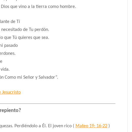
Dios que vino a la tierra como hombre.
ante de Ti
 necesitado de Tu perdón.
lo que Tú quieres que sea.
mi pasado
erdones.
te
 vida.
zón Como mi Señor y Salvador”.
 Jesucristo
rrepiento?
quezas.
Perdiéndolo a Él.
El joven rico (
Mateo 19: 16-22
)