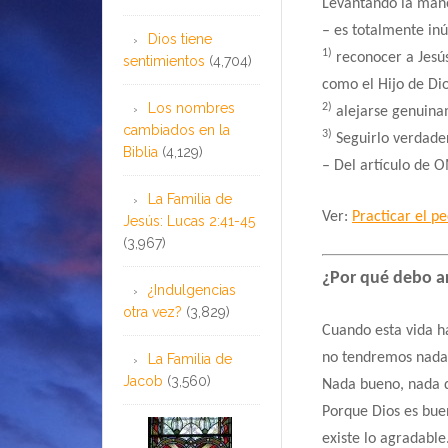
Levantando la mano 
– es totalmente inút
Dios tiene
1)
reconocer a Jesú
sentimientos
(4,704)
como el Hijo de Di
Los nombres
2)
alejarse genuinam
cambiados en la
3)
Seguirlo verdade
Biblia
(4,129)
– Del artículo de 
La Familia de
Ver:
Practicar el pe
Jesús: Lucas 2:41-45
(3,967)
¿Por qué debo a
¿Indulgencias
otra vez?
(3,829)
Cuando esta vida h
no tendremos nada 
La Familia de
Jacob
(3,560)
Nada bueno, nada d
Porque Dios es bu
existe lo agradable