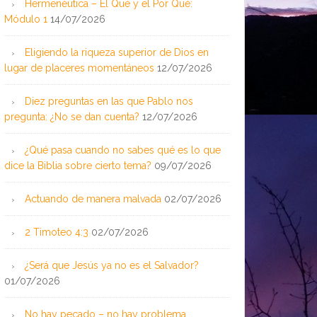
Hermenéutica – El Qué y el Por Qué:
Módulo 1
14/07/2026
Eligiendo la riqueza superior de Dios en
lugar de placeres momentáneos
12/07/2026
Diez preguntas en las que Pablo nos
pregunta: ¿No se dan cuenta?
12/07/2026
¿Qué pasa cuando no sabes qué es lo que
dice la Biblia sobre cierto tema?
09/07/2026
Actuando de manera malvada
02/07/2026
2 Timoteo 4:3
02/07/2026
¿Será que Jesús ya no es el Salvador?
01/07/2026
No hay pecado – no hay problema