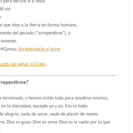
para decirle sí a Jesús
il sin
s
os que vino a la tierra en forma humana,
ente del pecado (“arrepentirse”), y
ramente.
OMGjesus:
Sin tolerancia al error
cado, no seguir a Cristo
.
rrepentirme?
a terminado, y hemos vivido toda para nosotros mismos,
en la eternidad, excepto yo y yo.
Eso es todo:
e alegría, nada de amor, nada de placer de nuevo.
eno;
Dios es gozo;
Dios es amor
Dios es la razón por la que
.