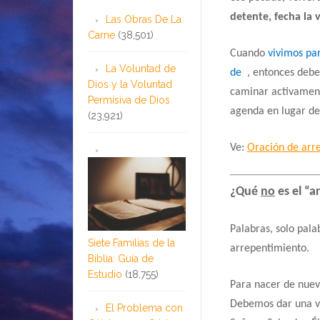
detente, fecha la 
Las Obras De La
Carne
(38,501)
Cuando
vivimos pa
La Voluntad de
de
, entonces debe
Dios y la Voluntad
caminar activament
Permisiva de Dios
agenda en lugar d
(23,921)
Ve:
Oración de arr
¿Qué
no
es el “a
Palabras, solo pala
Siete Familias de la
arrepentimiento.
Biblia: Guía de
Estudio
(18,755)
Para nacer de nuev
Debemos dar una v
El Problema con