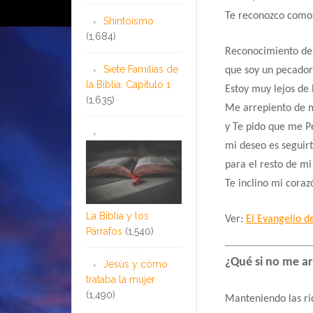
Te reconozco como 
Shintoísmo
(1,684)
Reconocimiento del
Siete Familias de
que soy un pecador
la Biblia: Capítulo 1
Estoy muy lejos de 
(1,635)
Me arrepiento de 
y Te pido que me P
mi deseo es seguir
para el resto de mi
Te inclino mi cora
La Biblia y los
Ver:
El Evangelio de
Párrafos
(1,540)
¿Qué si no me a
Jesús y cómo
trataba la mujer
(1,490)
Manteniendo las ri