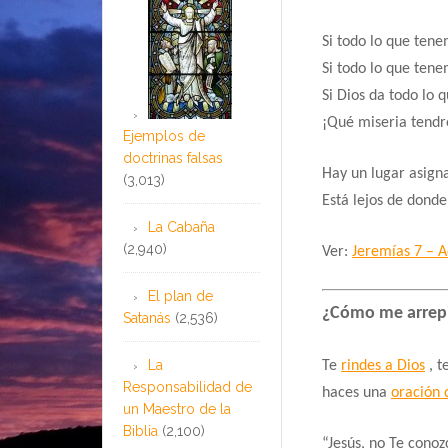
Si todo lo que ten
Si todo lo que tene
Si Dios da todo lo 
¡Qué miseria tendre
Ejemplos de
doctrinas falsas
Hay un lugar asigna
(3,013)
Está lejos de donde
La Cabaña
(2,940)
Ver:
Jeremías 7 – A
El plan de
¿Cómo me arrep
Satanás
(2,536)
La
Te
rindes a Dios
, t
Responsabilidad de
haces una
oración 
un Maestro de la
Biblia
(2,100)
“Jesús, no Te conozc