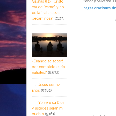
Gálatas 5:24: Cristo
Señor y Salvador.
É
era de “carne” y no
hagas oraciones sin
de la ¨naturaleza
pecaminosa”
(7,173)
¿Cuándo se secará
por completo el río
Éufrates?
(6,672)
Jesús con 12
años
(5,762)
Yo seré su Dios
y ustedes serán mi
pueblo
(5,161)