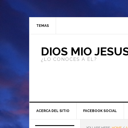
TEMAS
DIOS MIO JESU
¿LO CONOCES A ÉL?
ACERCA DEL SITIO
FACEBOOK SOCIAL
YOU ARE HERE:
HOME
/
A