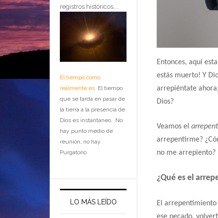
registros históricos....
Entonces, aquí esta
estás muerto!
Y Di
El tiempo como
realmente es
El tiempo
arrepiéntate ahora
que se tarda en pasar de
Dios?
la tierra a la presencia de
Dios es instantáneo. No
Veamos el
arrepen
hay punto medio de
arrepentirme?
¿Có
reunión, no hay
Purgatorio.
no me arrepiento?
¿Qué es el arrep
LO MÁS LEÍDO
El arrepentimiento
ese pecado, volver