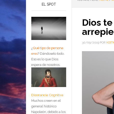
EL SPOT
Dios te
arrepi
30/09/2019
POR
KEIT
¿
Qué tipo de persona
eres
?
Dándoselo todo.
Eso es lo que Dios
espera de nosotros.
Disonancia Cognitiva
Muchos creen en el
general histórico
Napoleón, debido a los