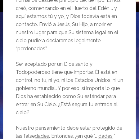
humanos desde el principio del tiempo.
Él nos
creó, comenzando en el Huerto del Edén … y
aquí estamos tú y yo, y Dios todavía está en
contacto.
Envió a Jesús, Su Hijo, a morir en
nuestro lugar para que Su sistema legal en el
cielo pudiera declararnos legalmente
“perdonados”.
Ser aceptado por un Dios santo y
Todopoderoso tiene que importar.
Él está en
control, no tú, ni yo, ni los Estados Unidos, ni un
gobierno mundial.
Y por eso, sí importa lo que
Dios ha establecido como Su estándar para
entrar en Su Cielo.
¿Está segura tu entrada al
cielo?
Nuestro pensamiento debe estar protegido de
las false
dades
.
Entonces, ¿en qué “…
dades
”