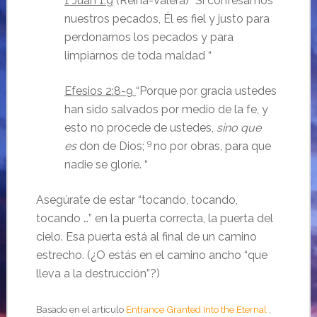
1 Juan 1:9
(Reina-Valera) “Si confesamos
nuestros pecados, Él es fiel y justo para
perdonarnos los pecados y para
limpiarnos de toda maldad “
Efesios 2:8-9
“
Porque por gracia ustedes
han sido salvados por medio de la fe, y
esto no procede de ustedes,
sino que
9
es
don de Dios;
no por obras, para que
nadie se gloríe.
“
Asegúrate de estar “tocando, tocando,
tocando …” en la puerta correcta, la puerta del
cielo.
Esa puerta está al final de un camino
estrecho.
(¿O estás en el camino ancho “que
lleva a la destrucción”?)
Basado en el artículo
Entrance Granted Into the Eternal
,