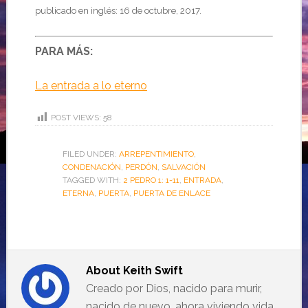
publicado en inglés: 16 de octubre, 2017.
PARA MÁS:
La entrada a lo eterno
POST VIEWS:
58
FILED UNDER:
ARREPENTIMIENTO
,
CONDENACIÓN
,
PERDÓN
,
SALVACIÓN
TAGGED WITH:
2 PEDRO 1: 1-11
,
ENTRADA
,
ETERNA
,
PUERTA
,
PUERTA DE ENLACE
About
Keith Swift
Creado por Dios, nacido para murir,
nacido de nuevo, ahora viviendo vida