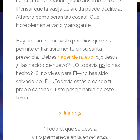
hacia el Dios Creador. ¿¡Qué absurdo es eso!?
¡Pensar que la vasija de arcilla puede decirle al
Alfarero cómo serán las cosas! Qué
increíblemente vano y arrogante.
Hay un camino provisto por Dios que nos
permite entrar libremente en su santa
presencia. Debes
nacer de nuevo
, dijo Jesús.
¿Has nacido de nuevo? ¿O todavía
no
lo has
hecho? Si no vives para Él—no has sido
salvado por Él. ¿Todavía estás creando tu
propio camino? Este pasaje habla de este
tema:
2 Juan 1:9
“ Todo el que se desvía
y no permanece en la enseñanza