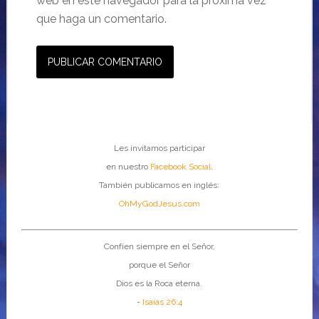
web en este navegador para la próxima vez
que haga un comentario.
Les invitamos participar
en nuestro
Facebook Social
.
También publicamos en inglés:
OhMyGodJesus.com
Confíen siempre en el Señor,
porque el Señor
Dios es la Roca eterna.
-
Isaías 26:4