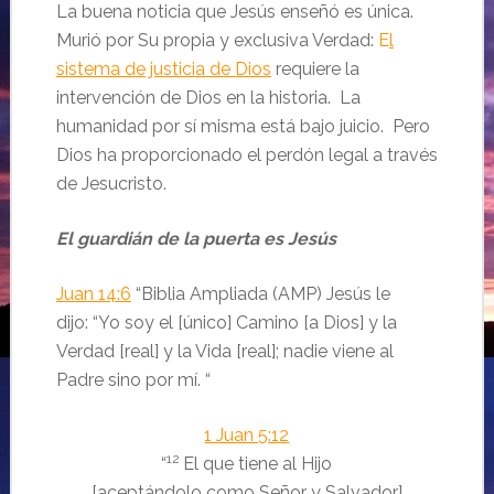
La buena noticia que Jesús enseñó es única.
Murió por Su propia y exclusiva Verdad:
E
l
sistema de justicia de Dios
requiere la
intervención de Dios en la historia. La
humanidad por sí misma está bajo juicio. Pero
Dios ha proporcionado el perdón legal a través
de Jesucristo.
El guardián de la puerta es Jesús
Juan 14:6
“
Biblia Ampliada (AMP)
Jesús le
dijo: “Yo soy el [único] Camino [a Dios] y la
Verdad [real] y la Vida [real]; nadie viene al
Padre sino por mí. “
1 Juan 5:12
12
“
El que tiene al Hijo
[aceptándolo como Señor y Salvador]