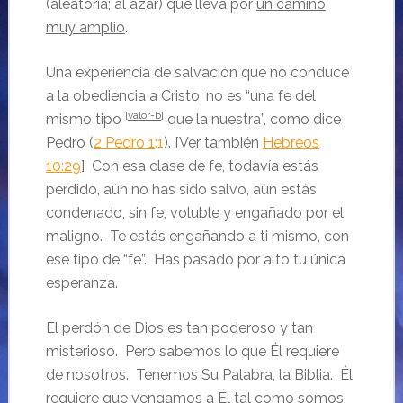
(aleatoria; al azar) que lleva por
un camino
muy amplio
.
Una experiencia de salvación que no conduce
a la obediencia a Cristo, no es “una fe del
[
valor-b
]
mismo tipo
que la nuestra”, como dice
Pedro (
2 Pedro 1
:1
). [Ver también
Hebreos
10:29
] Con esa clase de fe, todavía estás
perdido, aún no has sido salvo, aún estás
condenado, sin fe, voluble y engañado por el
maligno. Te estás engañando a ti mismo, con
ese tipo de “fe”. Has pasado por alto tu única
esperanza.
El perdón de Dios es tan poderoso y tan
misterioso. Pero sabemos lo que Él requiere
de nosotros. Tenemos Su Palabra, la Biblia. Él
requiere que vengamos a Él tal como somos,