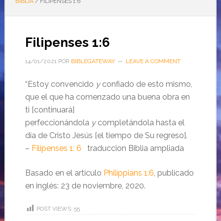
BIBLIA
/
FILIPENSES 1:6
Filipenses 1:6
14/01/2021
POR
BIBLEGATEWAY
LEAVE A COMMENT
“
Estoy convencido
y
confiado de esto mismo,
que el que ha comenzado una buena obra en
ti [continuará]
perfeccionándola
y
completándola hasta el
día de Cristo Jesús [el tiempo de Su regreso].
–
Filipenses 1: 6
traduccion Biblia ampliada
Basado en el artículo
Philippians 1:6
, publicado
en inglés: 23 de noviembre, 2020.
POST VIEWS:
55