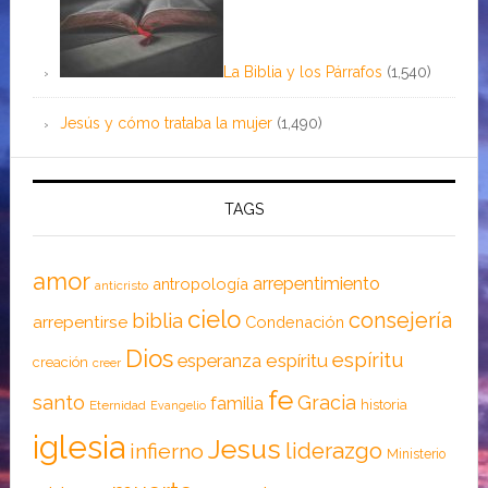
La Biblia y los Párrafos
(1,540)
Jesús y cómo trataba la mujer
(1,490)
TAGS
amor
arrepentimiento
antropología
anticristo
cielo
consejería
biblia
arrepentirse
Condenación
Dios
espíritu
esperanza
espíritu
creación
creer
fe
santo
Gracia
familia
historia
Eternidad
Evangelio
iglesia
Jesus
liderazgo
infierno
Ministerio