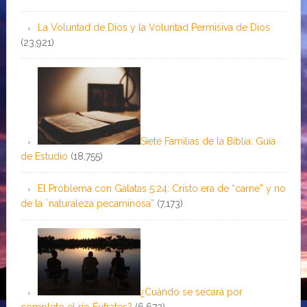
La Voluntad de Dios y la Voluntad Permisiva de Dios
(23,921)
Siete Familias de la Biblia: Guía
de Estudio
(18,755)
El Problema con Gálatas 5:24: Cristo era de “carne” y no
de la ¨naturaleza pecaminosa”
(7,173)
¿Cuándo se secará por
completo el río Éufrates?
(6,672)