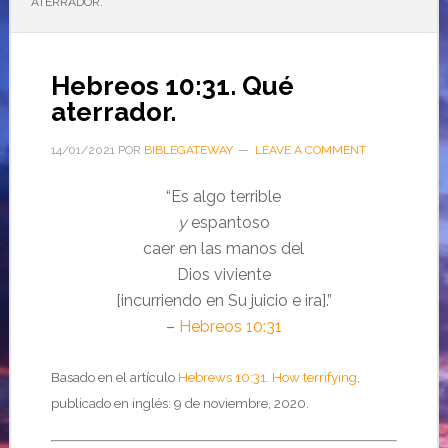
ATERRADOR.
Hebreos 10:31. Qué
aterrador.
14/01/2021
POR
BIBLEGATEWAY
LEAVE A COMMENT
“Es algo terrible
y
espantoso
caer en las manos del
Dios viviente
[incurriendo en Su juicio e ira].”
–
Hebreos 10:31
Basado en el artículo
Hebrews 10:31. How terrifying
,
publicado en inglés: 9 de noviembre, 2020.