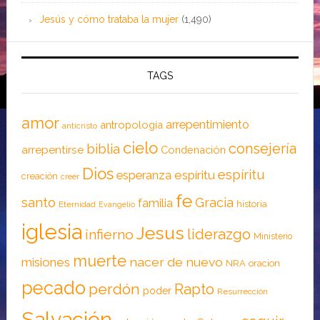
Jesús y cómo trataba la mujer
(1,490)
TAGS
amor
arrepentimiento
antropología
anticristo
cielo
consejería
biblia
arrepentirse
Condenación
Dios
espíritu
esperanza
espíritu
creación
creer
fe
santo
Gracia
familia
historia
Eternidad
Evangelio
iglesia
Jesus
liderazgo
infierno
Ministerio
muerte
nacer de nuevo
misiones
NRA
oracion
pecado
perdón
Rapto
poder
Resurrección
Salvación