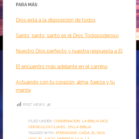
:
PARA MÁS
Dios está a la disposición de todos
Santo, santo, santo es el Dios Todopoderoso
Nuestro Dios perfecto y nuestra respuesta a Él
El encuentro más adelante en el camino
Actuando con tu corazón, alma, fuerza y tu
mente
POST VIEWS:
38
FILED UNDER:
CONDENACIÓN
,
LA BIBLIA DICE
,
VERSÍCULOS CLAVES …EN LA BIBLIA
TAGGED WITH:
ATERRADOR
,
CAÍDA
,
EL DIOS
VIVO
,
EL JUICIO
,
HEBREOS 10:31
,
LA