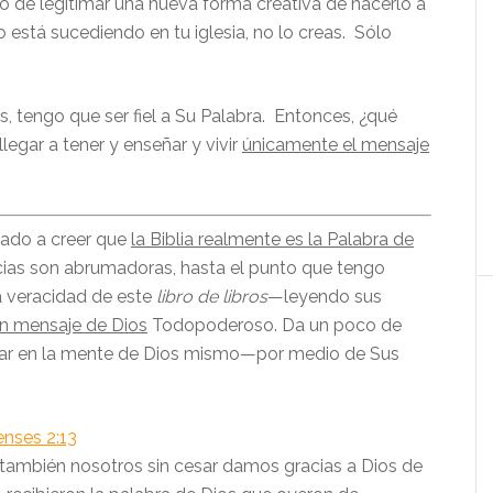
do de legitimar una nueva forma creativa de hacerlo a
 está sucediendo en tu iglesia, no lo creas. Sólo
ios, tengo que ser fiel a Su Palabra. Entonces, ¿qué
legar a tener y enseñar y vivir
únicamente el mensaje
ado a creer que
la Biblia realmente es la Palabra de
cias son abrumadoras, hasta el punto que tengo
la veracidad de este
libro de libros
—leyendo sus
n mensaje de Dios
Todopoderoso. Da un poco de
rar en la mente de Dios mismo—por medio de Sus
enses 2:13
 también nosotros sin cesar damos gracias a Dios de