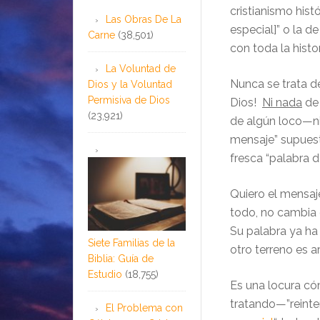
cristianismo hist
Las Obras De La
especial]” o la d
Carne
(38,501)
con toda la histor
La Voluntad de
Nunca se trata 
Dios y la Voluntad
Permisiva de Dios
Dios!
Ni nada
de 
(23,921)
de algún loco—n
mensaje” supuest
fresca “palabra d
Quiero el mensaje
todo, no cambia 
Su palabra ya ha
Siete Familias de la
otro terreno es a
Biblia: Guía de
Estudio
(18,755)
Es una locura c
tratando—”reinte
El Problema con