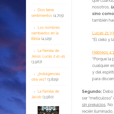
que cuando 
nosotros,
l
Dios tiene
sino como 
sentimientos
(4,705)
también hac
Los nombres
Lucas 21:33
cambiados en la
Biblia
(4,129)
“El cielo y 
La Familia de
Hebreos 4:
Jesús: Lucas 2:41-45
“Porque la 
(3,967)
cualquier e
y del espíri
¿Indulgencias
para discer
otra vez?
(3,829)
Segundo:
Debo 
La Familia de
Jacob
(3,560)
ser “meticuloso” 
sin prejuicios
. No
recién iluminado,