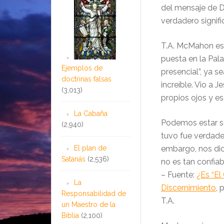
del mensaje de 
verdadero signif
T.A. McMahon escr
puesta en la Pala
Ejemplos de
presencial”, ya s
doctrinas falsas
increíble. Vio a 
(3,013)
propios ojos y e
La Cabaña
Podemos estar se
(2,940)
tuvo fue verdader
El plan de
embargo, nos dice
Satanás
(2,536)
no es tan confiab
– Fuente:
¿Es “El
La
Discernimiento
, 
Responsabilidad de
T.A.
un Maestro de la
Biblia
(2,100)