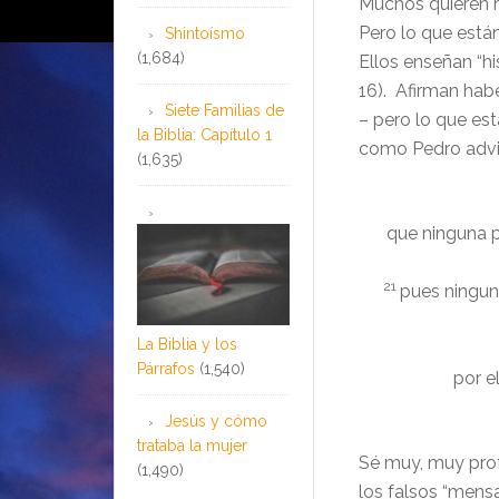
Muchos quieren r
Pero lo que está
Shintoísmo
(1,684)
Ellos enseñan “h
16). Afirman habe
Siete Familias de
– pero lo que est
la Biblia: Capítulo 1
como Pedro advie
(1,635)
que ninguna p
21
pues ningun
La Biblia y los
Párrafos
(1,540)
por e
Jesús y cómo
trataba la mujer
Sé muy, muy pro
(1,490)
los falsos “mens