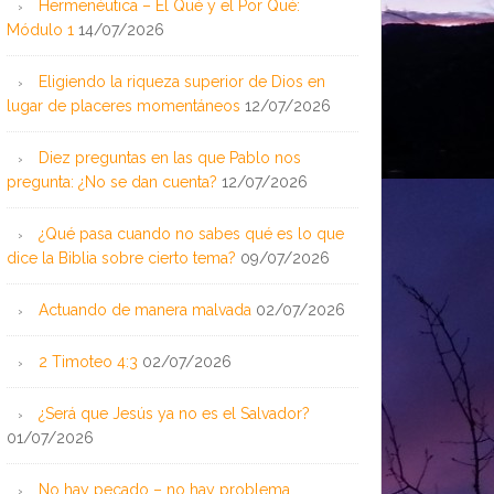
Hermenéutica – El Qué y el Por Qué:
Módulo 1
14/07/2026
Eligiendo la riqueza superior de Dios en
lugar de placeres momentáneos
12/07/2026
Diez preguntas en las que Pablo nos
pregunta: ¿No se dan cuenta?
12/07/2026
¿Qué pasa cuando no sabes qué es lo que
dice la Biblia sobre cierto tema?
09/07/2026
Actuando de manera malvada
02/07/2026
2 Timoteo 4:3
02/07/2026
¿Será que Jesús ya no es el Salvador?
01/07/2026
No hay pecado – no hay problema