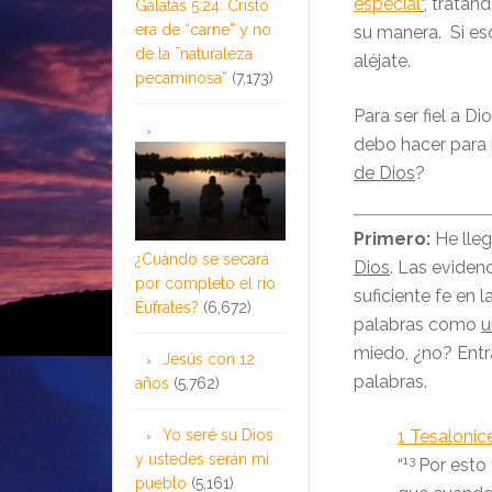
especial
“
, tratan
Gálatas 5:24: Cristo
era de “carne” y no
su manera. Si eso
de la ¨naturaleza
aléjate.
pecaminosa”
(7,173)
Para ser fiel a D
debo hacer para l
de Dios
?
Primero:
He lleg
¿Cuándo se secará
Dios
. Las eviden
por completo el río
suficiente fe en 
Éufrates?
(6,672)
palabras como
u
miedo, ¿no? Ent
Jesús con 12
palabras.
años
(5,762)
Yo seré su Dios
1 Tesalonic
y ustedes serán mi
13
“
Por esto
pueblo
(5,161)