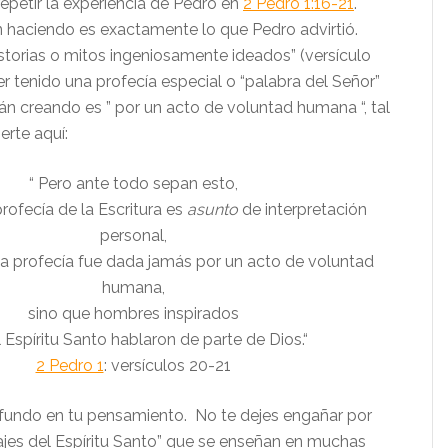
epetir la experiencia de Pedro en
2 Pedro 1:16-21
.
n haciendo es exactamente lo que Pedro advirtió.
istorias o mitos ingeniosamente ideados” (versículo
r tenido una profecía especial o “palabra del Señor”
án creando es ” por un acto de voluntad humana “, tal
rte aquí:
“
Pero ante todo sepan esto,
rofecía de la Escritura es
asunto
de interpretación
personal,
a profecía fue dada jamás por un acto de voluntad
humana,
sino que hombres inspirados
l Espíritu Santo hablaron de parte de Dios.
“
2 Pedro 1
: versículos 20-21
fundo en tu pensamiento. No te dejes engañar por
ajes del Espíritu Santo” que se enseñan en muchas