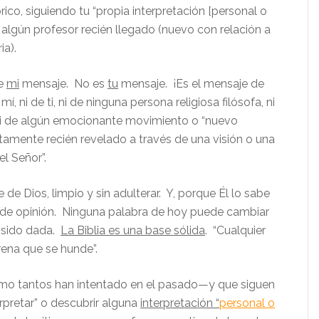
órico, siguiendo tu “propia interpretación [personal o
e algún profesor recién llegado (nuevo con relación a
ia).
de
mi
mensaje. No es
tu
mensaje. ¡Es el mensaje de
mí, ni de ti, ni de ninguna persona religiosa filósofa, ni
i de algún emocionante movimiento o “nuevo
amente recién revelado a través de una visión o una
el Señor”.
 de Dios, limpio y sin adulterar. Y, porque Él lo sabe
de opinión. Ninguna palabra de hoy puede cambiar
 sido dada.
La Biblia es una base sólida
. “Cualquier
rena que se hunde”.
ómo tantos han intentado en el pasado—y que siguen
rpretar” o descubrir alguna
interpretación “
personal o