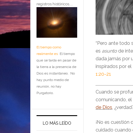
registros históricos....
“
Pero ante todo s
El tiempo como
es
asunto
de inte
realmente es
El tiempo
dada jamás por 
que se tarda en pasar de
inspirados por el
la tierra a la presencia de
Dios es instantáneo. No
1:20-21
hay punto medio de
reunión, no hay
Cuando se profund
Purgatorio.
comunicando, el
de Dios
, ¿verdad
¡No es cuestión
LO MÁS LEÍDO
cuidado cuando e