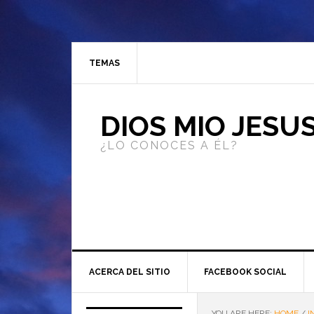
TEMAS
DIOS MIO JESU
¿LO CONOCES A ÉL?
ACERCA DEL SITIO
FACEBOOK SOCIAL
YOU ARE HERE:
HOME
/
I