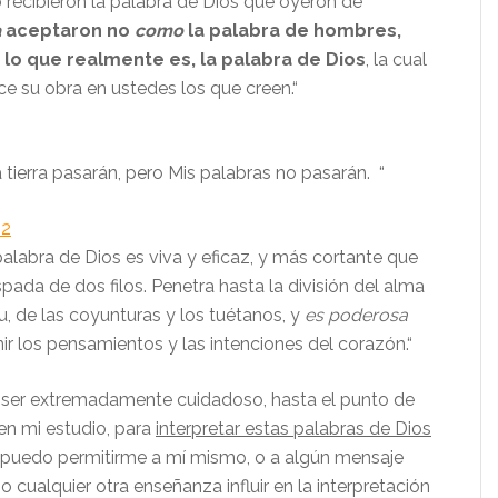
recibieron la palabra de Dios que oyeron de
a
aceptaron no
como
la palabra de hombres,
lo que realmente es, la palabra de Dios
, la cual
e su obra en ustedes los que creen.“
la tierra pasarán, pero Mis palabras no pasarán. “
12
palabra de Dios es viva y eficaz, y más cortante que
spada de dos filos. Penetra hasta la división del alma
tu, de las coyunturas y los tuétanos, y
es poderosa
nir los pensamientos y las intenciones del corazón.“
ser extremadamente cuidadoso, hasta el punto de
en mi estudio, para
interpretar estas palabras de Dios
 puedo permitirme a mí mismo, o a algún mensaje
 o cualquier otra enseñanza influir en la interpretación