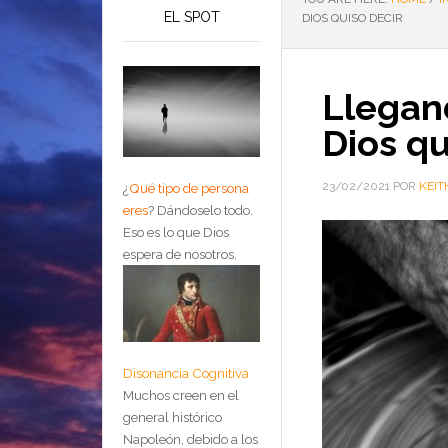
EL SPOT
DIOS QUISO DECIR
Llegan
Dios qu
23/02/2021
POR
KEIT
¿
Qué tipo de persona
eres
?
Dándoselo todo.
Eso es lo que Dios
espera de nosotros.
Disonancia Cognitiva
Muchos creen en el
general histórico
Napoleón, debido a los