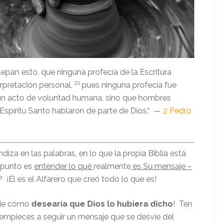
epan esto, que ninguna profecía de la Escritura
21
rpretación personal,
pues ninguna profecía fue
un acto de voluntad humana, sino que hombres
 Espíritu Santo hablaron de parte de Dios.
“ —
2 Pedro
iza en las palabras, en lo que la propia Biblia está
 punto es
entender lo qué
realmente
es Su mensaje –
? ¡Él es el Alfarero que creó todo lo que es!
 de cómo
desearía que Dios lo hubiera dicho
! Ten
mpieces a seguir un mensaje que se desvíe del