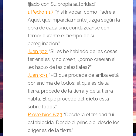
fijado con Su propia autoridad
”
1 Pedro 1:17
“Y si invocan como Padre a
Aquel que imparcialmente juzga según la
obra de cada uno, condúzcanse con
temor durante el tiempo de su
peregrinación.
”
Juan 3:12
“Si les he hablado de las cosas
terrenales, y no creen, ¿cómo creerán si
les hablo de las celestiales?
”
Juan 3:31
“»El que procede de arriba está
por encima de todos; el que es de la
tierra, procede de la tierra y de la tierra
habla. El que procede del
cielo
está
sobre todos.
”
Proverbios 8:23
“
Desde la eternidad fui
establecida,
Desde el principio, desde los
orígenes de la tierra.
”