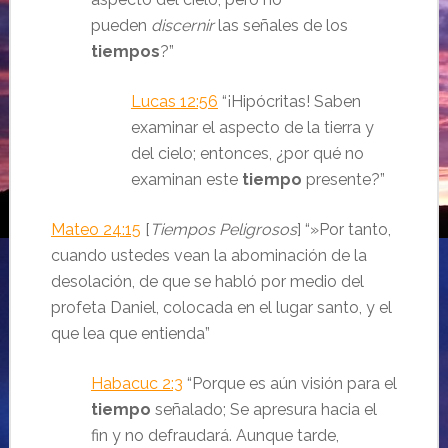
pueden
discernir
las señales de los
tiempos
?
”
Lucas 12:56
“¡Hipócritas! Saben
examinar el aspecto de la tierra y
del cielo; entonces, ¿por qué no
examinan este
tiempo
presente?
”
Mateo 24:15
[
Tiempos Peligrosos
] “»Por tanto,
cuando ustedes vean la
abominación de la
desolación
, de que se habló por medio del
profeta Daniel, colocada en el lugar santo, y el
que lea que entienda
”
Habacuc 2:3
“
Porque es aún visión para el
tiempo
señalado;
Se apresura hacia el
fin y no defraudará.
Aunque tarde,