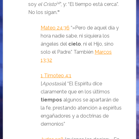
soy
el Cristo
[a]
”, y: “El tiempo está cerca”.
No los sigan.
“
Mateo 24:36
“»Pero de aquel día y
hora nadie sabe, ni siquiera los
ángeles del
cielo
, ni el Hijo, sino
solo el Padre.
”
También
Marcos
13:32
1 Timoteo 4:1
[
Apostasía
] “El Espíritu dice
claramente que en los últimos
tiempos
algunos se apartarán de
la fe, prestando atención a espíritus
engañadores y a doctrinas de
demonios
”