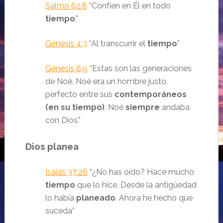
Salmo 62:8
“
Confíen en Él en todo
tiempo
,
”
Génesis 4:3
“Al transcurrir el
tiempo
”
Génesis 6:9
“Estas son las generaciones
de Noé. Noé era un hombre justo,
perfecto entre sus
contemporáneos
(en su tiempo)
. Noé
siempre
andaba
con Dios.
”
Dios planea
Isaías 37:26
“
¿No has oído?
Hace mucho
tiempo
que lo hice,
Desde la antigüedad
lo había
planeado
.
Ahora he hecho que
suceda
”