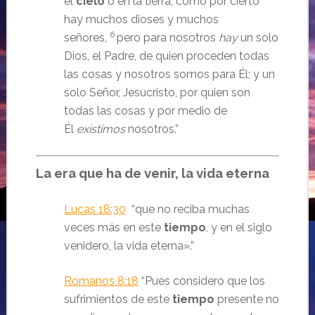
el
cielo
o en la tierra, como por cierto
hay muchos dioses y muchos
6
señores,
pero para nosotros
hay
un solo
Dios, el Padre, de quien proceden todas
las cosas y nosotros somos para Él; y un
solo Señor, Jesucristo, por quien son
todas las cosas y por medio de
Él
existimos
nosotros.
”
La era que ha de venir, la vida eterna
Lucas 18:30
“que no reciba muchas
veces más en este
tiempo
, y en el siglo
venidero, la vida eterna».
”
Romanos 8:18
“Pues considero que los
sufrimientos de este
tiempo
presente no