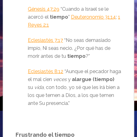
Génesis 47:29
“Cuando a Israel se le
acercó el
tiempo
”
Deuteronomio 31:14
;
1
Reyes 2:1
Eclesiastés 7:17
“
No seas demasiado
impío,
Ni seas necio.
¿Por qué has de
morir antes de tu
tiempo
?
”
Eclesiastés 8:12
“Aunque el pecador haga
el mal cien
veces
y
alargue (tiempo)
su
vida
, con todo, yo sé que les irá bien a
los que temen a Dios, a los que temen
ante Su presencia.
”
Frustrando el tiempo