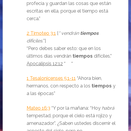
profecía y guardan las cosas que están
escritas en ella, porque el tiempo está
cerca.
”
2 Timoteo 3:1
[
“ vendrán
tiempos
difíciles.
”
]
“Pero debes saber esto: que en los
últimos días vendrán
tiempos
difíciles.
”
Apocalipsis 12:12
“ “
1 Tesalonicenses 5:1-11
“Ahora bien,
hermanos, con respecto a los
tiempos
y
a las épocas
”
Mateo 16:3
“Y por la mañana: “Hoy
habrá
tempestad, porque el cielo está rojizo y
amenazador”. ¿Saben ustedes discernir el
aspecto del cielo, pero no