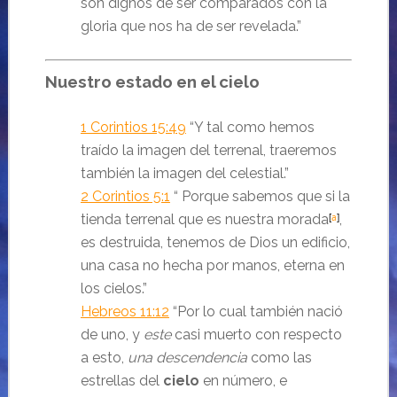
son dignos de ser comparados con la
gloria que nos ha de ser revelada.
”
Nuestro estado en el cielo
1 Corintios 15:49
“Y tal como hemos
traído la imagen del terrenal, traeremos
también la imagen del celestial.
”
2 Corintios 5:1
“
Porque sabemos que si la
tienda terrenal que es nuestra morada
[
a
]
,
es destruida, tenemos de Dios un edificio,
una casa no hecha por manos, eterna en
los cielos.
”
Hebreos 11:12
“Por lo cual también nació
de uno, y
este
casi muerto con respecto
a esto,
una descendencia
como las
estrellas del
cielo
en número, e