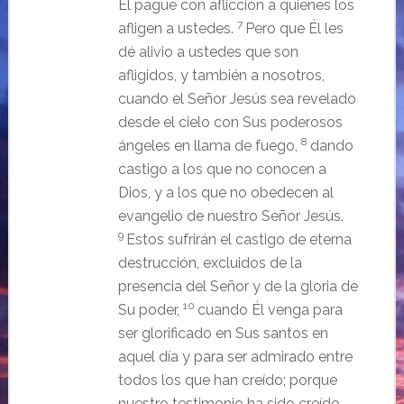
Él pague con aflicción a quienes los
7
afligen a ustedes.
Pero que Él les
dé alivio a ustedes que son
afligidos, y también a nosotros,
cuando el Señor Jesús sea revelado
desde el cielo con Sus poderosos
8
ángeles en llama de fuego,
dando
castigo a los que no conocen a
Dios, y a los que no obedecen al
evangelio de nuestro Señor Jesús.
9
Estos sufrirán el castigo de eterna
destrucción, excluidos de la
presencia del Señor y de la gloria de
10
Su poder,
cuando Él venga para
ser glorificado en Sus santos en
aquel día y para ser admirado entre
todos los que han creído; porque
nuestro testimonio ha sido creído