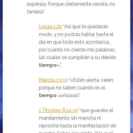
espérala;
Porque ciertamente vendrá, no
tardará.
”
Lucas 1:20
“Así que te quedarás
mudo, y no podrás hablar hasta el
día en que todo esto acontezca,
por cuanto no creíste mis palabras,
las cuales se cumplirán a su debido
tiempo
».
”
Marcos 13:33
“»Estén alerta, velen;
porque no saben cuándo es el
tiempo
señalado
.
”
1 Timoteo 6:14-15
“
que guardes el
mandamiento sin mancha ni
reproche hasta la manifestación de
15