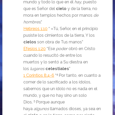
mundo y todo lo que en él
hay
, puesto
que es Señor del
cielo
y de la tierra, no
mora en templos hechos por manos
de
hombres
,“
Hebreos 1:10
“
«
Tú, Señor, en el principio
pusiste los cimientos de la tierra
,
Y los
cielos
son obra
de Tus manos
”
Efesios 1:20
“Ese
poder
obró en Cristo
cuando lo resucitó de entre los
muertos y lo sentó a Su diestra en
los
lugares
celestiales
”
4
1 Corintios 8:4-6
“
Por tanto, en cuanto a
comer de lo sacrificado a los ídolos,
sabemos que un ídolo no es nada en el
mundo, y que no hay sino un solo
5
Dios.
Porque aunque
haya
algunos
llamados dioses, ya sea en