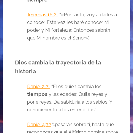
Jeremías 16:21
“
«Por tanto, voy a darles a
conocer,
Esta vez les haré conocer
Mi
poder y Mi fortaleza;
Entonces sabrán
que Mi nombre es el
Señor
».
”
Dios cambia la trayectoria de la
historia
Daniel 2:21
“
Él es quien cambia los
tiempos
y las edades;
Quita reyes y
pone reyes.
Da sabiduría a los sabios,
Y
conocimiento a los entendidos
”
Daniel 4:32
“..pasarán sobre ti, hasta que
reconozcas que el Altísimo domina sobre