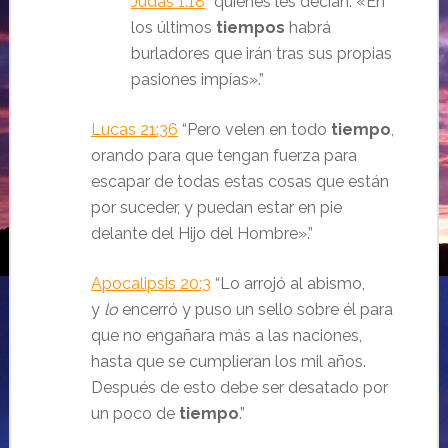
Judas 1:18
“quienes les decían: «En
los últimos
tiempos
habrá
burladores que irán tras sus propias
pasiones impías».
”
Lucas 21:36
“Pero velen en todo
tiempo
,
orando para que tengan fuerza para
escapar de todas estas cosas que están
por suceder, y puedan estar en pie
delante del Hijo del Hombre».
”
Apocalipsis 20:3
“Lo arrojó al abismo,
y
lo
encerró y puso un sello sobre él para
que no engañara más a las naciones,
hasta que se cumplieran los mil años.
Después de esto debe ser desatado por
un poco de
tiempo
.
”