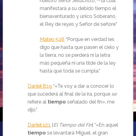
nuestro Señor Jesucristo,
la cual
manifestará a su debido tiempo el
bienaventurado y único Soberano,
el Rey de reyes y Señor de señore
”
Mateo 5:18
“Porque en verdad les
digo que hasta que pasen el cielo y
la tierra, no se perderá ni la letra
más pequeña ni una tilde de la ley
hasta que toda se cumpla.
”
Daniel 8:19
“«Te voy a dar a conocer lo
que sucederá al final de la ira, porque
se
refiere al
tiempo
señalado del fin», me
dijo.
”
Daniel 12:1
[
El Tiempo del Fin
] “»En aquel
tiempo
se levantará Miguel, el gran