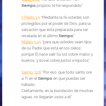
tiempo
propicio te he respondido,
”
1 Pedro 1:5
“Mediante la fe ustedes son
protegidos por el poder de Dios, para la
salvación que está preparada para ser
revelada en el último
tiempo
.
”
Mateo 5:45
“para que ustedes sean hijos
de su Padre que está en los cielos;
porque Él hace salir Su sol sobre malos y
buenos, y llover sobre justos e injustos.
”
Salmo 32:6
“
Por eso, que todo santo ore
a Ti en el
tiempo
en que puedas ser
hallado;
Ciertamente, en la inundación de muchas
aguas, no llegarán
estas
a él.
”