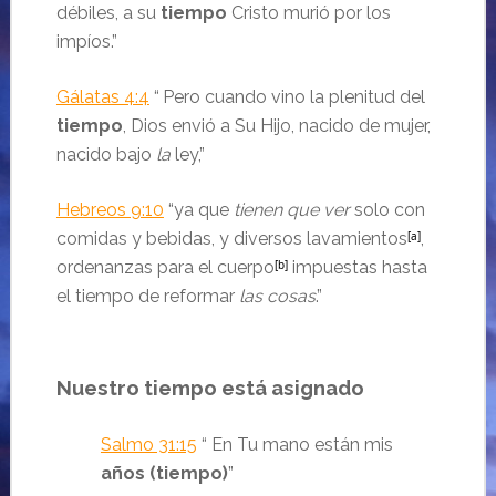
débiles, a su
tiempo
Cristo murió por los
impíos.
”
Gálatas 4:4
“
Pero cuando vino la plenitud del
tiempo
, Dios envió a Su Hijo, nacido de mujer,
nacido bajo
la
ley,
”
Hebreos 9:10
“ya que
tienen que ver
solo con
comidas y bebidas, y diversos lavamientos
[a]
,
ordenanzas para el cuerpo
[b]
impuestas hasta
el tiempo de reformar
las cosas
.
”
Nuestro tiempo está asignado
Salmo 31:15
“
En Tu mano están mis
años (tiempo)
”