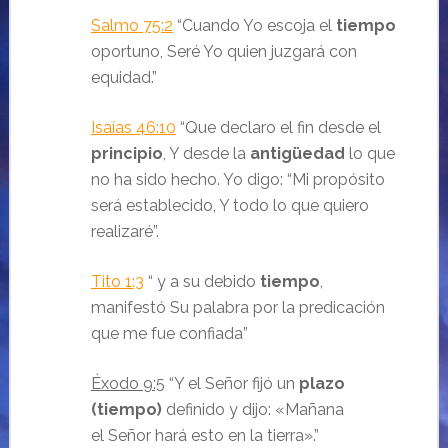
Salmo 75:2
“
Cuando Yo escoja el
tiempo
oportuno,
Seré Yo quien juzgará con
equidad.
”
Isaías 46:10
“
Que declaro el fin desde el
principio
,
Y desde la
antigüedad
lo que
no ha sido hecho.
Yo digo: “Mi propósito
será establecido,
Y todo lo que quiero
realizaré”.
Tito 1:3
“ y a su debido
tiempo
,
manifestó Su palabra por la predicación
que me fue confiada
”
Éxodo 9:5
“Y el
Señor
fijó un
plazo
(tiempo)
definido y dijo: «Mañana
el
Señor
hará esto en la tierra».
”