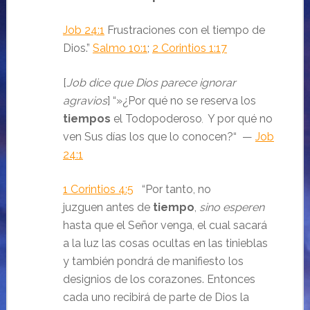
Job 24:1
Frustraciones con el tiempo de
Dios.
”
Salmo 10:1
;
2 Corintios 1:17
[
Job dice que Dios parece ignorar
agravios
] “
»¿Por qué no se reserva los
tiempos
el Todopoderoso
Y por qué no
,
ven Sus días los que lo conocen?
“ —
Job
24:1
1 Corintios 4:5
“Por tanto, no
juzguen antes de
tiempo
,
sino esperen
hasta que el Señor venga, el cual sacará
a la luz las cosas ocultas en las tinieblas
y también pondrá de manifiesto los
designios de los corazones. Entonces
cada uno recibirá de parte de Dios la