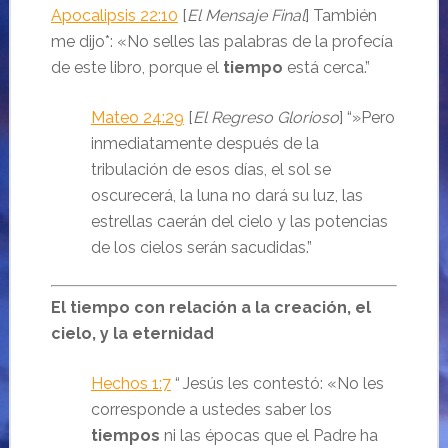
Apocalipsis 22:10
[
El Mensaje Final
] También
me dijo*: «No selles las palabras de la profecía
de este libro, porque el
tiempo
está cerca.
”
Mateo 24:29
[
El Regreso Glorioso
] “»Pero
inmediatamente después de la
tribulación de esos días,
el sol se
oscurecerá
,
la luna no dará su luz, las
estrellas caerán
del cielo y las potencias
de los cielos serán sacudidas.
”
El tiempo con relación a la creación, el
cielo, y la eternidad
Hechos 1:7
“
Jesús les contestó:
«No les
corresponde a ustedes saber los
tiempos
ni las épocas que el Padre ha