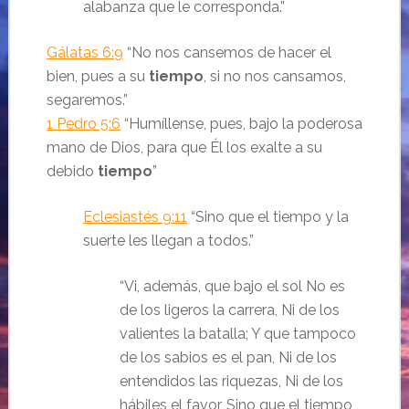
alabanza que le corresponda.
”
Gálatas 6:9
“No nos cansemos de hacer el
bien, pues a su
tiempo
, si no nos cansamos,
segaremos.
”
1 Pedro 5:6
“Humíllense, pues, bajo la poderosa
mano de Dios, para que Él los exalte a su
debido
tiempo
”
Eclesiastés 9:11
“Sino que el tiempo y la
suerte les llegan a todos.
”
“
Vi, además, que bajo el sol
No es
de los ligeros la carrera,
Ni de los
valientes la batalla;
Y que tampoco
de los sabios es el pan,
Ni de los
entendidos las riquezas,
Ni de los
hábiles el favor,
Sino que el tiempo