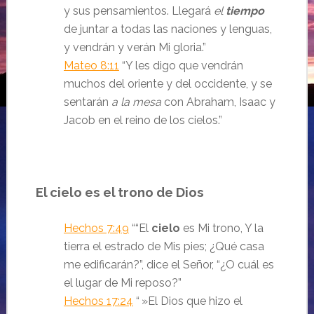
y sus pensamientos. Llegará
el
tiempo
de juntar a todas las naciones y lenguas,
y vendrán y verán Mi gloria.
”
Mateo 8:11
“Y les digo que vendrán
muchos del oriente y del occidente, y se
sentarán
a la mesa
con Abraham, Isaac y
Jacob en el reino de los cielos.
”
El cielo es el trono de Dios
Hechos 7:49
“
“
El
cielo
es Mi trono
,
Y la
tierra el estrado de Mis pies
;
¿
Qué casa
me edificarán
?”, dice el Señor,
“¿O
cuál es
el lugar de Mi reposo
?
”
Hechos 17:24
“
»El Dios que hizo el