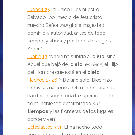
Judas 1:25
“al único Dios nuestro
Salvador, por medio de Jesucristo
nuestro Señor,
sea
gloria, majestad,
dominio y autoridad, antes de todo
tiempo, y ahora y por todos los siglos.
Amén.
”
Juan 3:13
“Nadie ha subido al
cielo
, sino
Aquel que bajó del
cielo
,
es decir
, el Hijo
del Hombre que está en el
cielo
”
Hechos 17:26
“»De uno solo, Dios hizo
todas las naciones del mundo para que
habitaran sobre toda la superficie de la
tierra, habiendo determinado
sus
tiempos
y las fronteras de los lugares
donde viven
”
Eclesiastés 3:11
“Él ha hecho todo
apropiado a su tiempo. También ha