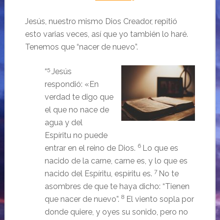
Jesús, nuestro mismo Dios Creador, repitió
esto varias veces, así que yo también lo haré.
Tenemos que “nacer de nuevo”.
5
“
Jesús
respondió:
«En
verdad te digo que
el que no nace de
agua y del
Espíritu no puede
6
entrar en el reino de Dios.
Lo que es
nacido de la carne, carne es, y lo que es
7
nacido del Espíritu, espíritu es.
No te
asombres de que te haya dicho: “Tienen
8
que nacer de nuevo”.
El viento sopla por
donde quiere, y oyes su sonido, pero no