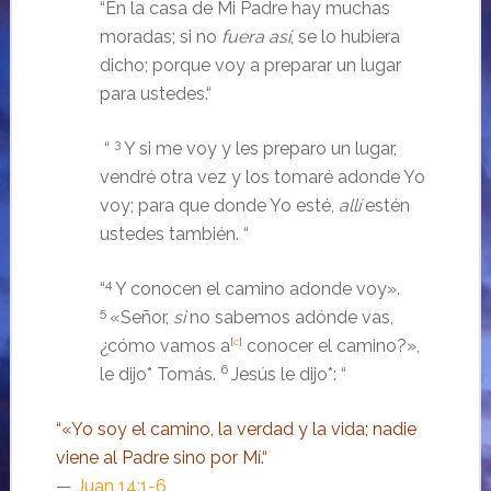
“
En la casa de Mi Padre hay muchas
moradas; si no
fuera así
, se lo hubiera
dicho; porque voy a preparar un lugar
para ustedes.
“
3
“
Y si me voy y les preparo un lugar,
vendré otra vez y los tomaré adonde Yo
voy; para que donde Yo esté,
allí
estén
ustedes también.
“
4
“
Y conocen el camino adonde voy».
5
«Señor,
si
no sabemos adónde vas,
¿cómo vamos a
[
c
]
conocer el camino?»,
6
le dijo* Tomás.
Jesús le dijo*:
“
“
«Yo soy el camino, la verdad y la vida; nadie
viene al Padre sino por Mí.
“
—
Juan 14:1-6