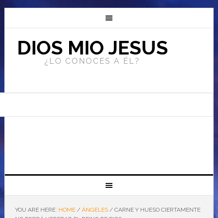
DIOS MIO JESUS
¿LO CONOCES A ÉL?
YOU ARE HERE:
HOME
/
ÁNGELES
/
CARNE Y HUESO CIERTAMENTE