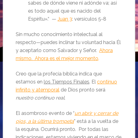
sabes de dónde viene ni adónde va; así
es todo aquel que es nacido del
Espíritu».
“ —
Juan 3
: versículos 5-8
Sin mucho conocimiento intelectual al
respecto—puedes inclinar tu voluntad hacia Él
y aceptarlo como Salvador y Señor.
Ahora
mismo. Ahora es el mejor momento
.
Creo que la profecía bíblica indica que
estamos en
los Tiempos Finales
. El
continuo
infinito y atemporal
de Dios pronto será
nuestro continuo real
.
El asombroso evento de “
un abrir y cerrar de
ojos, a la última trompeta
” está a la vuelta de
la esquina. Ocurrirá pronto. Por todas las
indicaciones, estamos
viviendo en el marco de