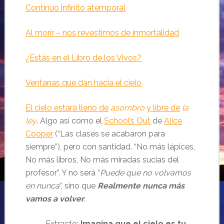
Continuo infinito atemporal
Al morir – nos revestimos de inmortalidad
¿Estás en el Libro de los Vivos?
Ventanas que dan hacia el cielo
El cielo estará lleno de
asombro
y libre de
la
ley
. Algo así como el
School’s Out
de
Alice
Cooper
(“Las clases se acabaron para
siempre”), pero con santidad. “No más lápices,
No más libros, No más miradas sucias del
profesor”. Y no será “
Puede que no volvamos
en nunca
“, sino que
Realmente nunca más
vamos a volver
.
Extracto:
Imagina que el cielo es tu