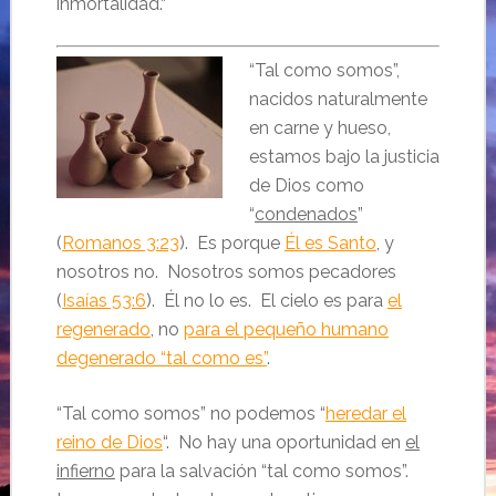
inmortalidad.
“
“Tal como somos”,
nacidos naturalmente
en carne y hueso,
estamos bajo la justicia
de Dios como
“
condenados
”
(
Romanos 3:23
). Es porque
Él es Santo
, y
nosotros no. Nosotros somos pecadores
(
Isaías 53:6
). Él no lo es. El cielo es para
el
regenerado
, no
para el pequeño humano
degenerado “tal como es”
.
“Tal como somos” no podemos “
heredar el
reino de Dios
“. No hay una oportunidad en
el
infierno
para la salvación “tal como somos”.