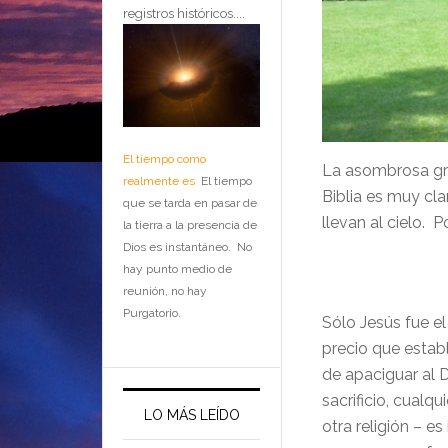
registros históricos....
El tiempo como
La asombrosa gra
realmente es
El tiempo
Biblia es muy cla
que se tarda en pasar de
llevan al cielo. P
la tierra a la presencia de
Dios es instantáneo. No
hay punto medio de
reunión, no hay
Purgatorio.
Sólo Jesús fue el
precio que establ
de apaciguar al Di
sacrificio, cualq
LO MÁS LEÍDO
otra religión – e