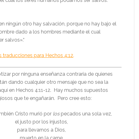
l cual los seres humanos podamos ser salvos.“
en ningún otro hay salvación, porque no hay bajo el
nombre dado a los hombres mediante el cual
r salvos».“
as traducciones para Hechos 4:12
.
otizar por ninguna enseñanza contraria de quienes
án dando cualquier otro mensaje que no sea la
 aquí en Hechos 4:11-12. Hay muchos supuestos
ligiosos que te engañarán. Pero cree esto:
mbién Cristo murió por
los
pecados una sola vez,
el justo por los injustos,
para llevarnos a Dios,
muerto en la carne