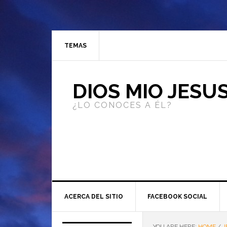
TEMAS
DIOS MIO JESU
¿LO CONOCES A ÉL?
ACERCA DEL SITIO
FACEBOOK SOCIAL
YOU ARE HERE:
HOME
/
J