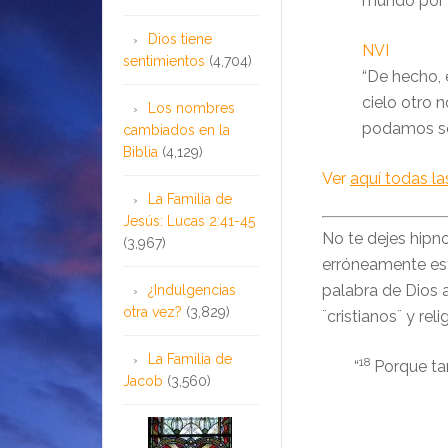
mundo por e
Dios tiene
NVI
sentimientos
(4,704)
“De hecho, 
cielo otro 
Los nombres
podamos se
cambiados en la
Biblia
(4,129)
Ver
aquí todas l
La Familia de
Jesús: Lucas 2:41-45
No te dejes hipn
(3,967)
erróneamente est
palabra de Dios
¿Indulgencias
otra vez?
(3,829)
¨cristianos¨ y re
La Familia de
18
“
Porque ta
Jacob
(3,560)