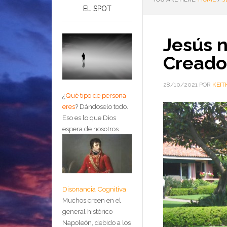
EL SPOT
Jesús n
Creado
28/10/2021
POR
KEIT
¿
Qué tipo de persona
eres
?
Dándoselo todo.
Eso es lo que Dios
espera de nosotros.
Disonancia Cognitiva
Muchos creen en el
general histórico
Napoleón, debido a los