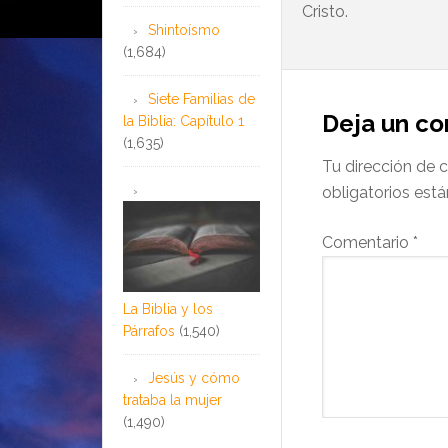
Cristo.
Shintoísmo
(1,684)
Siete Familias de
Deja un c
la Biblia: Capítulo 1
(1,635)
Tu dirección de c
obligatorios es
Comentario
*
La Biblia y los
Párrafos
(1,540)
Jesús y cómo
trataba la mujer
(1,490)