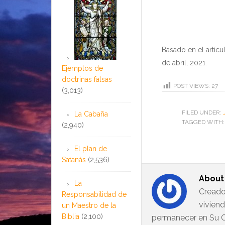
Basado en el artíc
de abril, 2021.
Ejemplos de
doctrinas falsas
POST VIEWS:
27
(3,013)
FILED UNDER:
La Cabaña
TAGGED WITH
(2,940)
El plan de
Satanás
(2,536)
Abou
La
Creado
Responsabilidad de
vivien
un Maestro de la
Biblia
(2,100)
permanecer en Su C