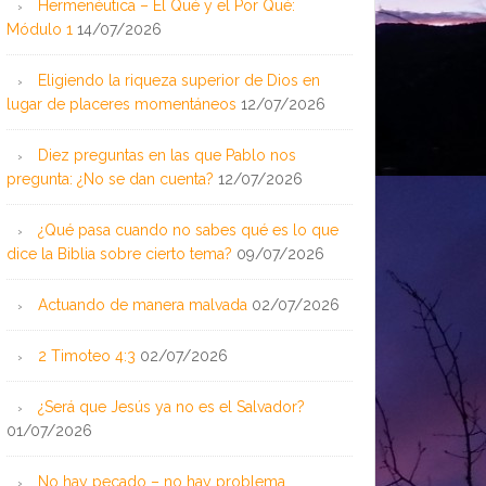
Hermenéutica – El Qué y el Por Qué:
Módulo 1
14/07/2026
Eligiendo la riqueza superior de Dios en
lugar de placeres momentáneos
12/07/2026
Diez preguntas en las que Pablo nos
pregunta: ¿No se dan cuenta?
12/07/2026
¿Qué pasa cuando no sabes qué es lo que
dice la Biblia sobre cierto tema?
09/07/2026
Actuando de manera malvada
02/07/2026
2 Timoteo 4:3
02/07/2026
¿Será que Jesús ya no es el Salvador?
01/07/2026
No hay pecado – no hay problema