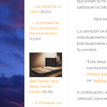
que ponen su fe e
Las Obras De La
satisfacer los tr
Carne
(38,501)
PARA MÁ
La Voluntad de
Dios y la Voluntad
La salvación se 
Permisiva de Dios
individualmente 
(23,921)
individualmente a
Su nombre.
“Este Jesús
constructo
Hechos 4:1
Ver:
Hechos 4
Siete Familias de la
Biblia: Guía de
Estudio
(18,755)
A continuación, 
versículo clave e
El Problema con