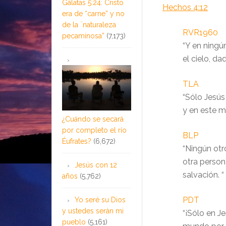
Gálatas 5:24: Cristo
Hechos 4:12
era de “carne” y no
de la ¨naturaleza
RVR1960
pecaminosa”
(7,173)
“Y en ningú
el cielo, d
TLA
“Sólo Jesús 
y en este m
¿Cuándo se secará
por completo el río
BLP
Éufrates?
(6,672)
“Ningún otr
otra person
Jesús con 12
salvación. “
años
(5,762)
PDT
Yo seré su Dios
y ustedes serán mi
“¡Sólo en J
pueblo
(5,161)