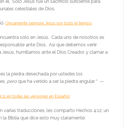
n él. Sólo Jesús fue un sacrificio suficiente para
ibunales celestiales de Dios.
S:
Únicamente siempre Jesús por todo el tiempo
encuentra sólo en Jesús. Cada uno de nosotros es
responsable ante Dios. Así que debemos venir
 Jesús, humillarnos ante el Dios Creador, y clamar a
 es la
piedra
desechada
por ustedes
los
res
,
pero
que ha venido a ser la piedra angular
“ —
1
:11 en todas las versiones en Español
en varias traducciones, les comparto Hechos 4:12, un
n la Biblia que dice esto muy claramente: