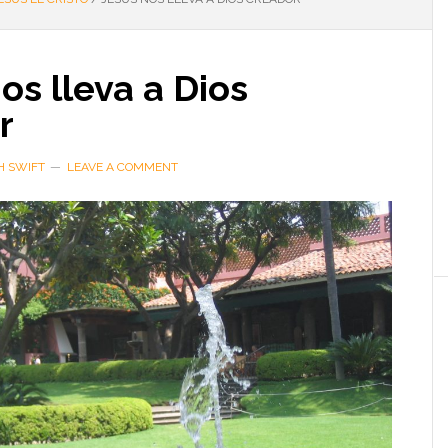
os lleva a Dios
r
H SWIFT
LEAVE A COMMENT