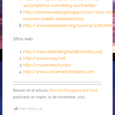
accomplishes-something-worthwhile/
http://sisterwivesblog.blogspot.com/2011/07/
mormon-beliefs-explained.html
http://www.newadvent.org/summa/2081.htm
Sitios web:
http://www.defendingthefaithministry.org
http://www.irr.org/mit
http://mazeministry.com
http://www.concernedchristians.com
Basado en el artículo
Mormon Polygamy and God
,
publicado en inglés: 11 de noviembre, 2011.
POST VIEWS:
28