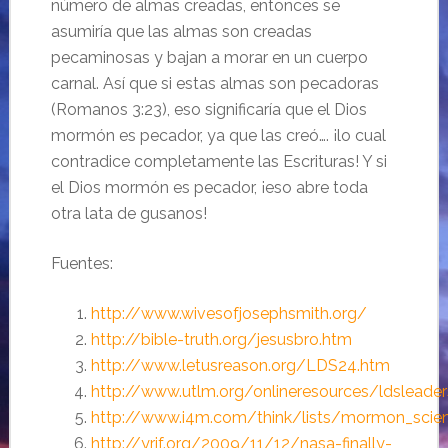
número de almas creadas, entonces se
asumiría que las almas son creadas
pecaminosas y bajan a morar en un cuerpo
carnal. Así que si estas almas son pecadoras
(Romanos 3:23), eso significaría que el Dios
mormón es pecador, ya que las creó…. ¡lo cual
contradice completamente las Escrituras! Y si
el Dios mormón es pecador, ¡eso abre toda
otra lata de gusanos!
Fuentes:
http://www.wivesofjosephsmith.org/
http://bible-truth.org/jesusbro.htm
http://www.letusreason.org/LDS24.htm
http://www.utlm.org/onlineresources/ldsleade
http://www.i4m.com/think/lists/mormon_scie
http://yrif.org/2009/11/12/nasa-finally-