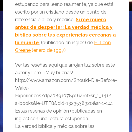
estupendo para leerlo realmente, ya que está
escrito por un cristiano desde un punto de
referencia bíblico y médico:
Si me muero
antes de despertar: La verdad médica y
bíblica sobre las experiencias cercanas a
la muerte
, (publicado en inglés) de
H. Leon
Greene
(enero de 1997).
Ver las reseñas aquí que arrojan luz sobre este
autor y libro. ¡Muy buenas!
http://www.amazon.com/Should-Die-Before-
Wake-
Experiences/dp/0891078916/ref=sr_1_141?
s=books&ie=UTF8&qid=1323538320&sr=1-141
Estas reseñas de opinión (publicadas en
inglés) son una lectura estupenda.
La verdad bíblica y médica sobre las