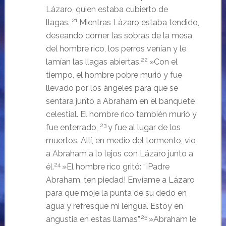
Lázaro, quien estaba cubierto de
21
llagas.
Mientras Lázaro estaba tendido,
deseando comer las sobras de la mesa
del hombre rico, los perros venían y le
22
lamían las llagas abiertas.
»Con el
tiempo, el hombre pobre murió y fue
llevado por los ángeles para que se
sentara junto a Abraham en el banquete
celestial.
El hombre rico también murió y
23
fue enterrado,
y fue al lugar de los
muertos.
Allí, en medio del tormento, vio
a Abraham a lo lejos con Lázaro junto a
24
él.
»El hombre rico gritó: “¡Padre
Abraham, ten piedad! Envíame a Lázaro
para que moje la punta de su dedo en
agua y refresque mi lengua. Estoy en
25
angustia en estas llamas”.
»Abraham le