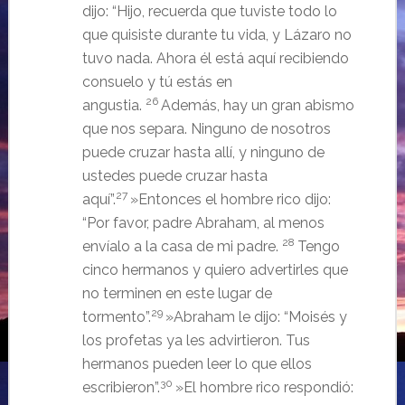
dijo: “Hijo, recuerda que tuviste todo lo
que quisiste durante tu vida, y Lázaro no
tuvo nada. Ahora él está aquí recibiendo
consuelo y tú estás en
26
angustia.
Además, hay un gran abismo
que nos separa. Ninguno de nosotros
puede cruzar hasta allí, y ninguno de
ustedes puede cruzar hasta
27
aquí”.
»Entonces el hombre rico dijo:
“Por favor, padre Abraham, al menos
28
envíalo a la casa de mi padre.
Tengo
cinco hermanos y quiero advertirles que
no terminen en este lugar de
29
tormento”.
»Abraham le dijo: “Moisés y
los profetas ya les advirtieron. Tus
hermanos pueden leer lo que ellos
30
escribieron”.
»El hombre rico respondió: