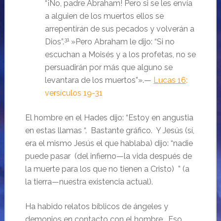
“¡No, padre Abraham! Pero si se les envía
a alguien de los muertos ellos se
arrepentirán de sus pecados y volverán a
31
Dios”.
»Pero Abraham le dijo: “Si no
escuchan a Moisés y a los profetas, no se
persuadirán por más que alguno se
levantara de los muertos”».
—
Lucas 16
:
versículos 19-31
El hombre en el Hades dijo: “
Estoy en angustia
en estas llamas
“. Bastante gráfico. Y Jesús (sí,
era el mismo Jesús el que hablaba) dijo: “nadie
puede pasar (del infierno—la vida después de
la muerte para los que no tienen a Cristo) ” (a
la tierra—nuestra existencia actual).
Ha habido relatos bíblicos de ángeles y
demonios en contacto con el hombre. Eso