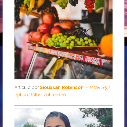
Artículo por
Siouxsan Robinson
–
Mtay S5,n
dphuo2f0lhns2ohrediifr0