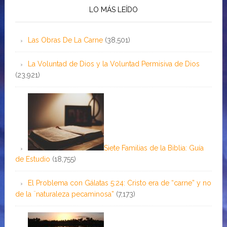
LO MÁS LEÍDO
Las Obras De La Carne
(38,501)
La Voluntad de Dios y la Voluntad Permisiva de Dios
(23,921)
Siete Familias de la Biblia: Guía
de Estudio
(18,755)
El Problema con Gálatas 5:24: Cristo era de “carne” y no
de la ¨naturaleza pecaminosa”
(7,173)