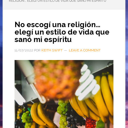
RELIGIÓN… ELEGÍ UN ESTILO DE VIDA QUE SANÓ MI ESPÍRITU
No escogí una religión…
elegí un estilo de vida que
sanó mi espíritu
11/07/2022
POR
KEITH SWIFT
LEAVE A COMMENT