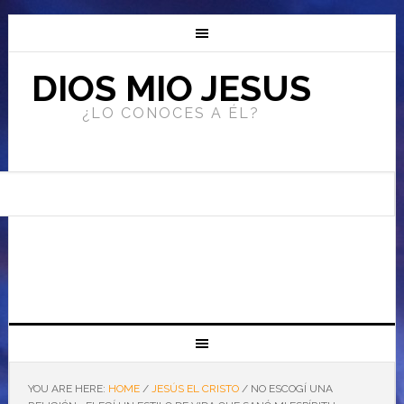
DIOS MIO JESUS
¿LO CONOCES A ÉL?
YOU ARE HERE:
HOME
/
JESÚS EL CRISTO
/
NO ESCOGÍ UNA