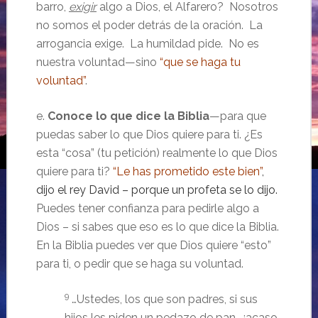
barro,
exigir
algo a Dios, el Alfarero? Nosotros
no somos el poder detrás de la oración. La
arrogancia exige. La humildad pide. No es
nuestra voluntad—sino
“que se haga tu
voluntad”
.
e.
Conoce lo que dice la Biblia
—para que
puedas saber lo que Dios quiere para ti. ¿Es
esta “cosa” (tu petición) realmente lo que Dios
quiere para ti?
“Le has prometido este bien”
,
dijo el rey David – porque un profeta se lo dijo.
Puedes tener confianza para pedirle algo a
Dios – si sabes que eso es lo que dice la Biblia.
En la Biblia puedes ver que Dios quiere “esto”
para ti, o pedir que se haga su voluntad.
9
…Ustedes, los que son padres, si sus
hijos les piden un pedazo de pan, ¿acaso