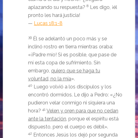
8
aplazando su respuesta?
Les digo, ¡él
pronto les hará justicia!
—
Lucas 18:1-8
39
Él se adelantó un poco más y se
inclinó rostro en tierra mientras oraba:
«¡Padre mío! Si es posible, que pase de
mí esta copa de sufrimiento. Sin
embargo,
quiero que se haga tu
voluntad, no la mía
».
40
Luego volvió a los discípulos y los
encontró dormidos. Le dijo a Pedro: «¿No
pudieron velar conmigo ni siquiera una
41
hora?
Velen y oren para que no cedan
ante la tentación
, porque el espíritu está
dispuesto, pero el cuerpo es débil».
42
Entonces Jesús los dejó por segunda