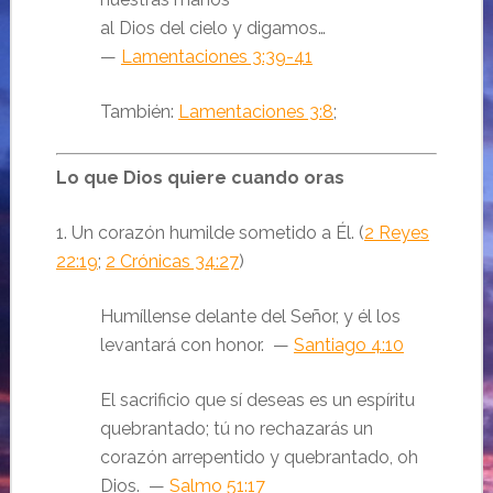
al Dios del cielo y digamos…
—
Lamentaciones 3:39-41
También:
Lamentaciones 3:8
;
Lo que Dios quiere cuando oras
1. Un corazón humilde sometido a Él. (
2 Reyes
22:19
;
2 Crónicas 34:27
)
Humíllense delante del Señor, y él los
levantará con honor. —
Santiago 4:10
El sacrificio que sí deseas es un espíritu
quebrantado; tú no rechazarás un
corazón arrepentido y quebrantado, oh
Dios. —
Salmo 51:17