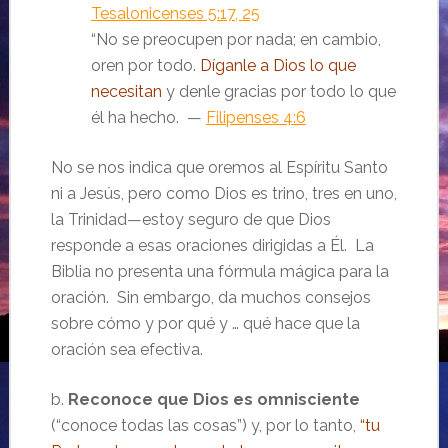
Tesalonicenses 5:17, 25
“No se preocupen por nada; en cambio,
oren por todo.
Díganle a Dios lo que
necesitan
y denle gracias por todo lo que
él ha hecho. —
Filipenses 4:6
No se nos indica que oremos al Espíritu Santo
ni a Jesús, pero como Dios es trino, tres en uno,
la Trinidad—estoy seguro de que Dios
responde a esas oraciones dirigidas a Él. La
Biblia no presenta una fórmula mágica para la
oración. Sin embargo, da muchos consejos
sobre cómo y por qué y … qué hace que la
oración sea efectiva.
b.
Reconoce que Dios es omnisciente
(“conoce todas las cosas”) y, por lo tanto,
“tu