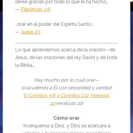
denle gracias por todo lo que él ha hecho…
—
Filipenses 4:6
…orar en el poder del Espíritu Santo…
—
Judas 20
Lo que aprendemos acerca de la oración—de
Jesús, de las oraciones del rey David y de toda
la Biblia…
Hay mucho por lo cual orar—
si acudimos a Él con sinceridad y verdad
(
1 Corintios 5:8
;
2 Corintios 1:12
;
Hebreos
10
:versículo 22)
Cómo orar
“Acérquense a Dios, y Dios se acercará a