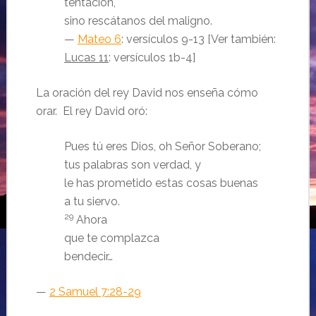
tentación,
sino rescátanos del maligno.
—
Mateo 6
: versículos 9-13 [Ver también:
Lucas 11
: versículos 1b-4]
La oración del rey David nos enseña cómo
orar. El rey David oró:
Pues tú eres Dios, oh Señor Soberano;
tus palabras son verdad, y
le has prometido estas cosas buenas
a tu siervo.
29
Ahora
que te complazca
bendecir…
—
2 Samuel 7:28-29