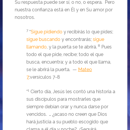
Su respuesta puede ser sí, o no, o espera. Pero
nuestra confianza está en Él y en Su amor por
nosotros.
7
“
Sigue pidiendo
y recibirás lo que pides;
sigue buscando
y encontrarás;
sigue
8
llamando
, y la puerta se te abrirá.
Pues
todo el que pide, recibe; todo el que
busca, encuentra; y a todo el que llama,
se le abrirá la puerta. —
Mateo
7
:versículos 7-8
1
“
Cierto día, Jesús les contó una historia a
sus discípulos para mostrarles que
siempre debían orar y nunca darse por
vencidos. … ¿acaso no creen que Dios
hará justicia a su pueblo escogido que
clama a él día y noche? ¿Seguirá