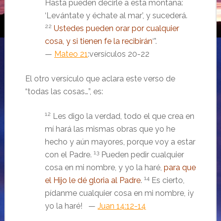
Hasta pueden decirle a esta montaña:
‘Levántate y échate al mar’, y sucederá.
22
Ustedes pueden orar por cualquier
cosa, y si tienen fe la recibirán
‘”.
—
Mateo 21
:versículos 20-22
El otro versículo que aclara este verso de
“todas las cosas…”, es:
12
Les digo la verdad, todo el que crea en
mí hará las mismas obras que yo he
hecho y aún mayores, porque voy a estar
13
con el Padre.
Pueden pedir cualquier
cosa en mi nombre, y yo la haré,
para que
14
el Hijo le dé gloria al Padre
.
Es cierto,
pídanme cualquier cosa en mi nombre, ¡y
yo la haré! —
Juan 14:12-14