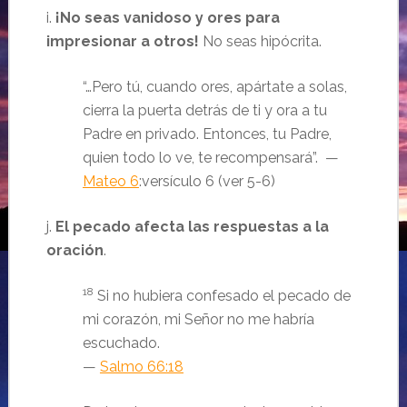
i.
¡No seas vanidoso y ores para
impresionar a otros!
No seas hipócrita.
“…Pero tú, cuando ores, apártate a solas,
cierra la puerta detrás de ti y ora a tu
Padre en privado. Entonces, tu Padre,
quien todo lo ve, te recompensará”. —
Mateo 6
:versículo 6 (ver 5-6)
j.
El pecado afecta las respuestas a la
oración
.
18
Si no hubiera confesado el pecado de
mi corazón, mi Señor no me habría
escuchado.
—
Salmo 66:18