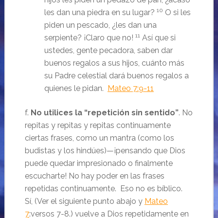
10
les dan una piedra en su lugar?
O si les
piden un pescado, ¿les dan una
11
serpiente? ¡Claro que no!
Así que si
ustedes, gente pecadora, saben dar
buenos regalos a sus hijos, cuánto más
su Padre celestial dará buenos regalos a
quienes le pidan.
Mateo 7:9-11
f.
No utilices la “repetición sin sentido”
. No
repitas y repitas y repitas continuamente
ciertas frases, como un mantra (como los
budistas y los hindúes)—¡pensando que Dios
puede quedar impresionado o finalmente
escucharte! No hay poder en las frases
repetidas continuamente. Eso no es bíblico.
Sí, (Ver el siguiente punto abajo y
Mateo
7
:versos 7-8.) vuelve a Dios repetidamente en