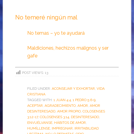
No temeré ningún mal
No temas – yo te ayudará
Maldiciones, hechizos malignos y ser
gafe
POST VIEWS:
13
FILED UNDER:
ACONSEJAR Y EXHORTAR
,
VIDA
CRISTIANA
TAGGED WITH:
1 JUAN 4:4
,
1 PEDRO 5:6-9
,
ACEPTAR
,
AGRADECIMIENTO
,
AMOR
,
AMOR
DESINTERESADO
,
AMOR PROPIO
,
COLOSENSES
3:12-17
,
COLOSENSES 3:14
,
DESINTERESADO
,
ENVUÉLVANSE
,
HÁBITOS DE AMOR
,
HUMÍLLENSE
,
IMPREGNAR
,
IRRITABILIDAD