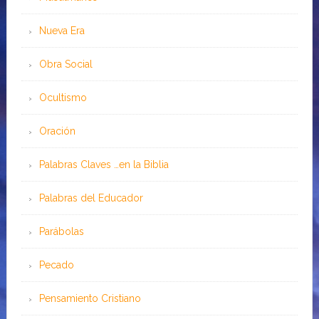
Nueva Era
Obra Social
Ocultismo
Oración
Palabras Claves …en la Biblia
Palabras del Educador
Parábolas
Pecado
Pensamiento Cristiano