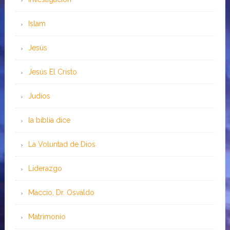
Islam
Jesús
Jesús El Cristo
Judíos
la biblia dice
La Voluntad de Dios
Liderazgo
Maccio, Dr. Osvaldo
Matrimonio