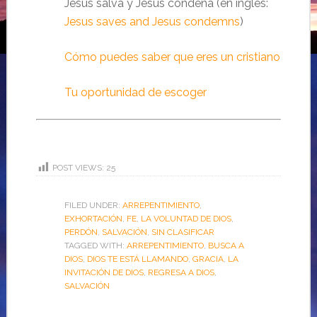
Jesús salva y Jesús condena (en inglés:
Jesus saves and Jesus condemns
)
Cómo puedes saber que eres un cristiano
Tu oportunidad de escoger
POST VIEWS:
25
FILED UNDER:
ARREPENTIMIENTO
,
EXHORTACIÓN
,
FE
,
LA VOLUNTAD DE DIOS
,
PERDÓN
,
SALVACIÓN
,
SIN CLASIFICAR
TAGGED WITH:
ARREPENTIMIENTO
,
BUSCA A
DIOS
,
DIOS TE ESTÁ LLAMANDO
,
GRACIA
,
LA
INVITACIÓN DE DIOS
,
REGRESA A DIOS
,
SALVACIÓN