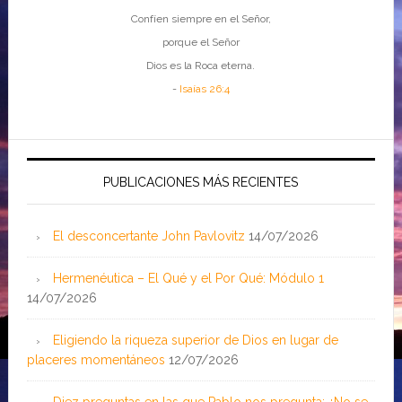
Confíen siempre en el Señor,
porque el Señor
Dios es la Roca eterna.
-
Isaías 26:4
PUBLICACIONES MÁS RECIENTES
El desconcertante John Pavlovitz
14/07/2026
Hermenéutica – El Qué y el Por Qué: Módulo 1
14/07/2026
Eligiendo la riqueza superior de Dios en lugar de
placeres momentáneos
12/07/2026
Diez preguntas en las que Pablo nos pregunta: ¿No se