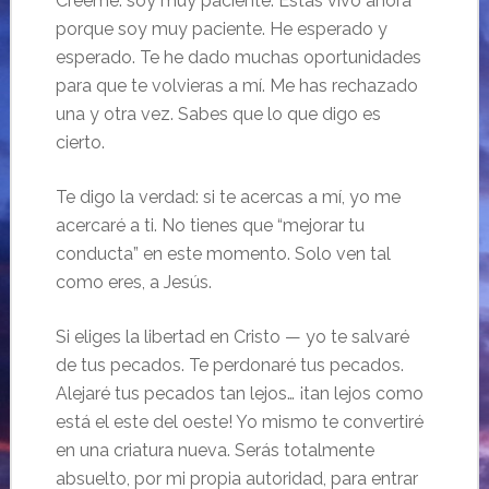
Créeme: soy muy paciente. Estás vivo ahora
porque soy muy paciente. He esperado y
esperado. Te he dado muchas oportunidades
para que te volvieras a mí. Me has rechazado
una y otra vez. Sabes que lo que digo es
cierto.
Te digo la verdad: si te acercas a mí, yo me
acercaré a ti. No tienes que “mejorar tu
conducta” en este momento. Solo ven tal
como eres, a Jesús.
Si eliges la libertad en Cristo — yo te salvaré
de tus pecados. Te perdonaré tus pecados.
Alejaré tus pecados tan lejos… ¡tan lejos como
está el este del oeste! Yo mismo te convertiré
en una criatura nueva. Serás totalmente
absuelto, por mi propia autoridad, para entrar