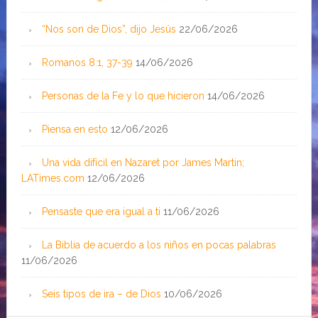
“Nos son de Dios”, dijo Jesús
22/06/2026
Romanos 8:1, 37-39
14/06/2026
Personas de la Fe y lo que hicieron
14/06/2026
Piensa en esto
12/06/2026
Una vida difícil en Nazaret por James Martin;
LATimes.com
12/06/2026
Pensaste que era igual a ti
11/06/2026
La Biblia de acuerdo a los niños en pocas palabras
11/06/2026
Seis tipos de ira – de Dios
10/06/2026