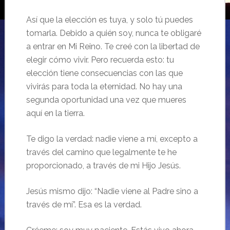
Así que la elección es tuya, y solo tú puedes
tomarla. Debido a quién soy, nunca te obligaré
a entrar en Mi Reino. Te creé con la libertad de
elegir cómo vivir. Pero recuerda esto: tu
elección tiene consecuencias con las que
vivirás para toda la eternidad. No hay una
segunda oportunidad una vez que mueres
aquí en la tierra.
Te digo la verdad: nadie viene a mí, excepto a
través del camino que legalmente te he
proporcionado, a través de mi Hijo Jesús.
Jesús mismo dijo: “Nadie viene al Padre sino a
través de mí”. Esa es la verdad.