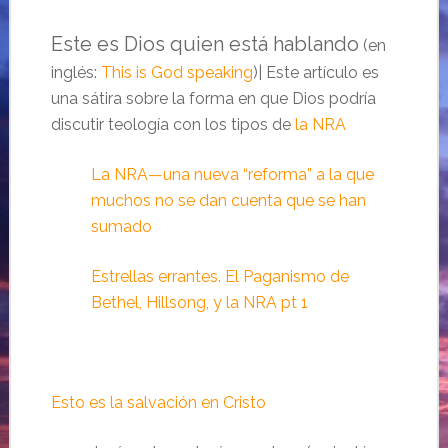
Este es Dios quien está hablando
(en
inglés:
This is God speaking
)| Este artículo es
una sátira sobre la forma en que Dios podría
discutir teología con los tipos de
la NRA
La NRA—una nueva “reforma” a la que
muchos no se dan cuenta que se han
sumado
Estrellas errantes. El Paganismo de
Bethel, Hillsong, y la NRA pt 1
Esto es la salvación en Cristo