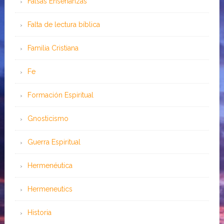
Falsas Enseñanzas
Falta de lectura bíblica
Familia Cristiana
Fe
Formación Espiritual
Gnosticismo
Guerra Espiritual
Hermenéutica
Hermeneutics
Historia