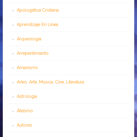
Apologética Cristiana
Aprendizaje En Línea
Arqueología
Arrepentimiento
Arrianismo
Artes: Arte, Música, Cine, Literatura
Astrología
Ateísmo
Autores