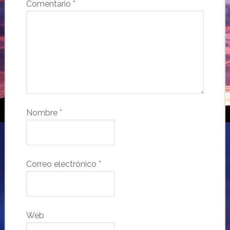
Comentario
*
Nombre
*
Correo electrónico
*
Web