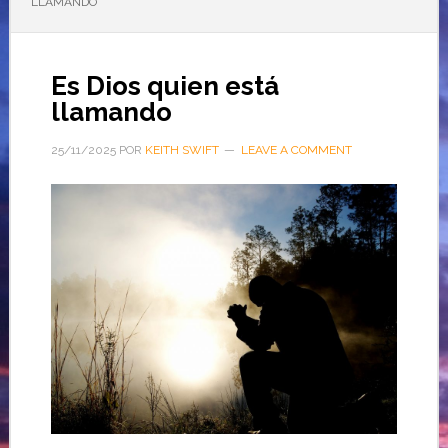
LLAMANDO
Es Dios quien está
llamando
25/11/2025
POR
KEITH SWIFT
LEAVE A COMMENT