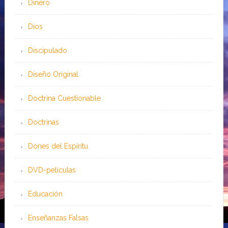
Dinero
Dios
Discipulado
Diseño Original
Doctrina Cuestionable
Doctrinas
Dones del Espíritu
DVD-peliculas
Educación
Enseñanzas Falsas