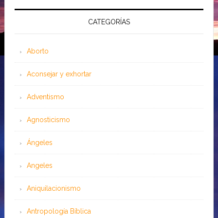
CATEGORÍAS
Aborto
Aconsejar y exhortar
Adventismo
Agnosticismo
Ángeles
Angeles
Aniquilacionismo
Antropología Bíblica