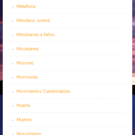
Metafísica
Ministerio Juvenil
Ministrando a Niños
Miscelánea
Misiones
Mormones
Movimientos Cuestionables
Muerte
Mujeres
Musulmanes