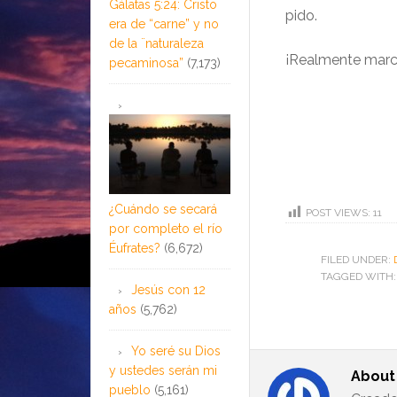
Gálatas 5:24: Cristo
pido.
era de “carne” y no
de la ¨naturaleza
¡Realmente marca 
pecaminosa”
(7,173)
¿Cuándo se secará
POST VIEWS:
11
por completo el río
Éufrates?
(6,672)
FILED UNDER:
TAGGED WITH
Jesús con 12
años
(5,762)
Yo seré su Dios
y ustedes serán mi
Abou
pueblo
(5,161)