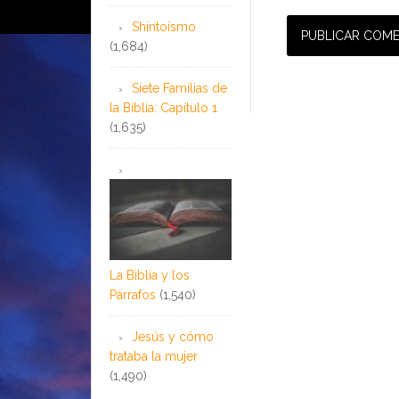
Shintoísmo
(1,684)
Siete Familias de
la Biblia: Capítulo 1
(1,635)
La Biblia y los
Párrafos
(1,540)
Jesús y cómo
trataba la mujer
(1,490)