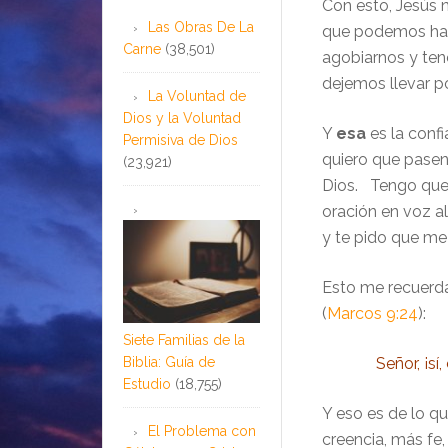
Con esto, Jesús n
Las Obras De La
que podemos hac
Carne
(38,501)
agobiarnos y ten
dejemos llevar p
La Voluntad de
Dios y la Voluntad
Y
esa
es la conf
Permisiva de Dios
quiero que pasen
(23,921)
Dios. Tengo que
oración en voz a
y te pido que me 
Esto me recuerda
(
Marcos 9:24
):
Siete Familias de la
Biblia: Guía de
Señor, ¡sí
Estudio
(18,755)
Y eso es de lo q
El Problema con
creencia, más fe