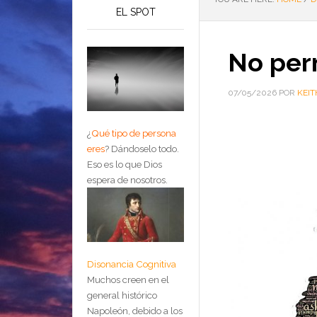
EL SPOT
No per
07/05/2026
POR
KEIT
¿
Qué tipo de persona
eres
?
Dándoselo todo.
Eso es lo que Dios
espera de nosotros.
Disonancia Cognitiva
Muchos creen en el
general histórico
Napoleón, debido a los