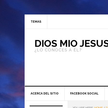
TEMAS
DIOS MIO JESU
¿LO CONOCES A ÉL?
ACERCA DEL SITIO
FACEBOOK SOCIAL
YOU ARE HERE:
HOME
/
D