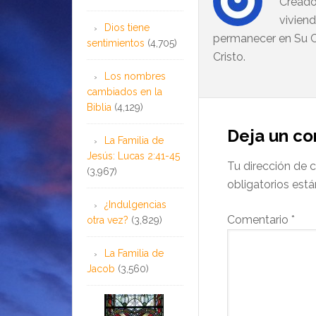
Creado
vivien
Dios tiene
permanecer en Su C
sentimientos
(4,705)
Cristo.
Los nombres
cambiados en la
Biblia
(4,129)
Deja un c
La Familia de
Jesús: Lucas 2:41-45
Tu dirección de c
(3,967)
obligatorios es
¿Indulgencias
Comentario
*
otra vez?
(3,829)
La Familia de
Jacob
(3,560)