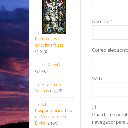
Nombre
*
Ejemplos de
doctrinas falsas
Correo electróni
(3,013)
La Cabaña
(2,940)
Web
El plan de
Satanás
(2,536)
La
Responsabilidad de
Guardar mi nombr
un Maestro de la
navegador para l
Biblia
(2,100)