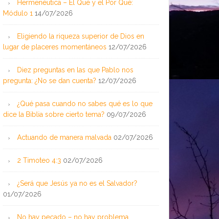
Hermenéutica – El Qué y el Por Qué:
Módulo 1
14/07/2026
Eligiendo la riqueza superior de Dios en
lugar de placeres momentáneos
12/07/2026
Diez preguntas en las que Pablo nos
pregunta: ¿No se dan cuenta?
12/07/2026
¿Qué pasa cuando no sabes qué es lo que
dice la Biblia sobre cierto tema?
09/07/2026
Actuando de manera malvada
02/07/2026
2 Timoteo 4:3
02/07/2026
¿Será que Jesús ya no es el Salvador?
01/07/2026
No hay pecado – no hay problema