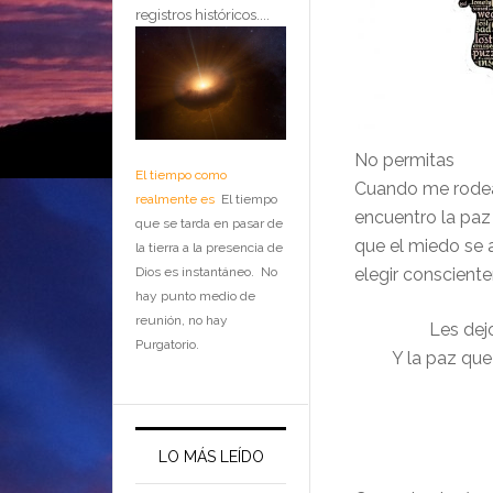
registros históricos....
No permitas
El tiempo como
Cuando me rodea
realmente es
El tiempo
encuentro la paz
que se tarda en pasar de
que el miedo se 
la tierra a la presencia de
Dios es instantáneo. No
elegir conscient
hay punto medio de
reunión, no hay
Les dej
Purgatorio.
Y la paz que
LO MÁS LEÍDO