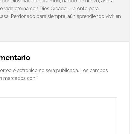
 por Dios, nacido para murir, nacido de nuevo, ahora
do vida eterna con Dios Creador - pronto para
asa. Perdonado para siempre, aún aprendiendo vivir en
omentario
orreo electrónico no será publicada.
Los campos
tán marcados con
*