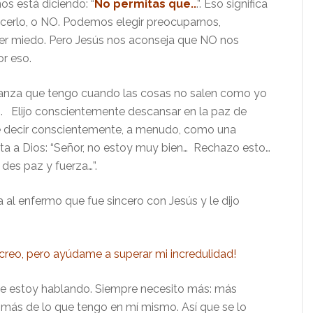
os está diciendo: “
No permitas que..
.”. Eso significa
erlo, o NO. Podemos elegir preocuparnos,
er miedo. Pero Jesús nos aconseja que NO nos
or eso.
ianza que tengo cuando las cosas no salen como yo
. Elijo conscientemente descansar en la paz de
 decir conscientemente, a menudo, como una
lta a Dios: “Señor, no estoy muy bien… Rechazo esto…
des paz y fuerza…”.
 al enfermo que fue sincero con Jesús y le dijo
, creo, pero ayúdame a superar mi incredulidad!
ue estoy hablando. Siempre necesito más: más
, más de lo que tengo en mí mismo. Así que se lo