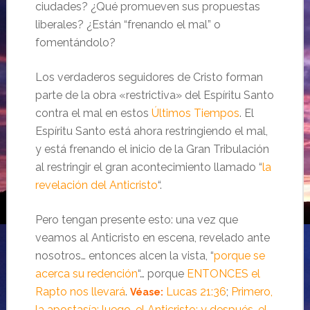
ciudades? ¿Qué promueven sus propuestas
liberales? ¿Están “frenando el mal” o
fomentándolo?
Los verdaderos seguidores de Cristo forman
parte de la obra «restrictiva» del Espíritu Santo
contra el mal en estos
Últimos Tiempos
. El
Espíritu Santo está ahora restringiendo el mal,
y está frenando el inicio de la Gran Tribulación
al restringir el gran acontecimiento llamado “
la
revelación del Anticristo
“.
Pero tengan presente esto: una vez que
veamos al Anticristo en escena, revelado ante
nosotros… entonces alcen la vista, “
porque se
acerca su redención
“… porque
ENTONCES el
Rapto nos llevará
.
Lucas 21:36
;
Primero,
Véase:
la apostasía; luego, el Anticristo; y después, el