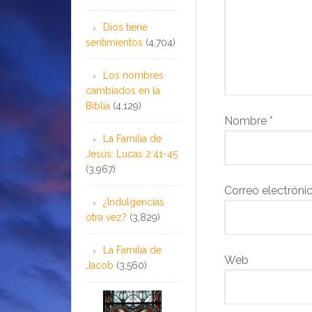
Dios tiene
sentimientos
(4,704)
Los nombres
cambiados en la
Biblia
(4,129)
Nombre
*
La Familia de
Jesús: Lucas 2:41-45
(3,967)
Correo electróni
¿Indulgencias
otra vez?
(3,829)
La Familia de
Web
Jacob
(3,560)