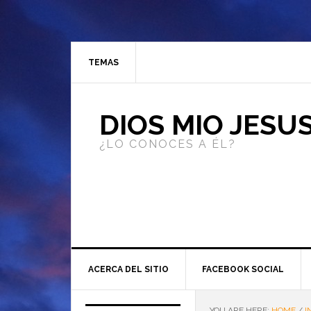
TEMAS
DIOS MIO JESU
¿LO CONOCES A ÉL?
ACERCA DEL SITIO
FACEBOOK SOCIAL
YOU ARE HERE:
HOME
/
I