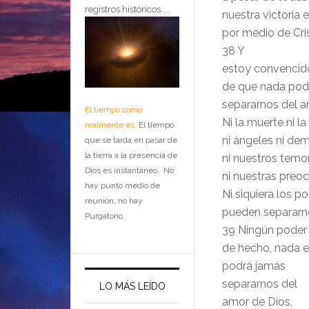
registros históricos....
nuestra victoria 
por medio de Cri
38 Y
estoy convencid
de que nada pod
separarnos del a
El tiempo como
Ni la muerte ni la
realmente es
El tiempo
ni ángeles ni de
que se tarda en pasar de
la tierra a la presencia de
ni nuestros temo
Dios es instantáneo. No
ni nuestras pre
hay punto medio de
Ni siquiera los po
reunión, no hay
pueden separarno
Purgatorio.
39 Ningún poder e
de hecho, nada e
podrá jamás
separarnos del
LO MÁS LEÍDO
amor de Dios,