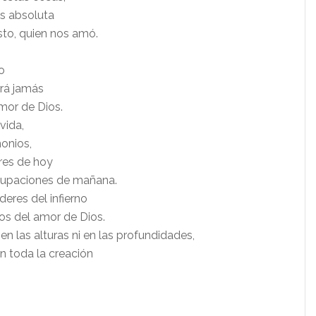
es absoluta
sto, quien nos amó.
o
rá jamás
mor de Dios.
 vida,
monios,
res de hoy
ocupaciones de mañana.
deres del infierno
s del amor de Dios.
n las alturas ni en las profundidades,
n toda la creación