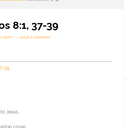
s 8:1, 37-39
H SWIFT
LEAVE A COMMENT
37-39
sto Jesús…
 estas cosas,