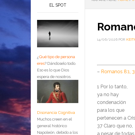
EL SPOT
Romano
14/06/2026
POR
KEIT
¿
Qué tipo de persona
eres
?
Dándoselo todo.
Eso es lo que Dios
–
Romanos 8:1, 
espera de nosotros.
1 Por lo tanto,
ya no hay
condenación
para los que
Disonancia Cognitiva
pertenecen a Cri
Muchos creen en el
37 Claro que no,
general histórico
Napoleón, debido a los
a pesar de todas