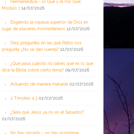
Hermenéutica – El Qué y el Por Qué:
Módulo 1
14/07/2026
Eligiendo la riqueza superior de Dios en
lugar de placeres momentáneos
12/07/2026
Diez preguntas en las que Pablo nos
pregunta: ¿No se dan cuenta?
12/07/2026
¿Qué pasa cuando no sabes qué es lo que
dice la Biblia sobre cierto tema?
09/07/2026
Actuando de manera malvada
02/07/2026
2 Timoteo 4:3
02/07/2026
¿Será que Jesús ya no es el Salvador?
01/07/2026
No hay pecado – no hay problema