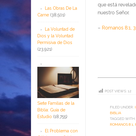
que está revelad
Las Obras De La
nuestro Señor.
Carne
(38,501)
–
Romanos 8:1, 
La Voluntad de
Dios y la Voluntad
Permisiva de Dios
(23,921)
POST VIEWS:
12
Siete Familias de la
FILED UNDER:
Biblia: Guía de
BIBLIA
Estudio
(18,755)
TAGGED WITH
ROMANOS 8:1
,
El Problema con