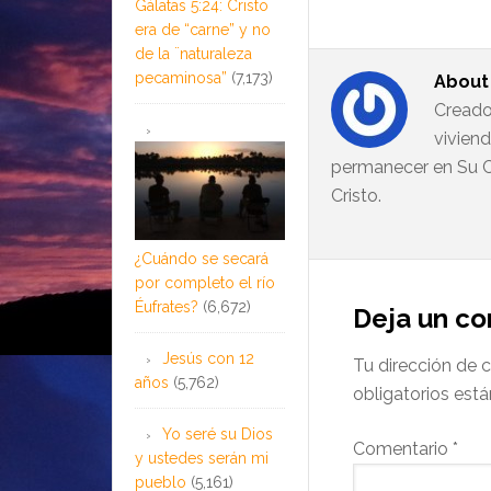
Gálatas 5:24: Cristo
era de “carne” y no
de la ¨naturaleza
pecaminosa”
(7,173)
Abou
Creado
vivien
permanecer en Su C
Cristo.
¿Cuándo se secará
por completo el río
Éufrates?
(6,672)
Deja un c
Jesús con 12
Tu dirección de c
años
(5,762)
obligatorios es
Yo seré su Dios
Comentario
*
y ustedes serán mi
pueblo
(5,161)