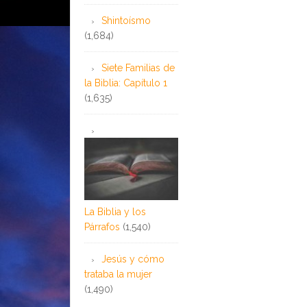
Shintoísmo
(1,684)
Siete Familias de
la Biblia: Capítulo 1
(1,635)
La Biblia y los
Párrafos
(1,540)
Jesús y cómo
trataba la mujer
(1,490)