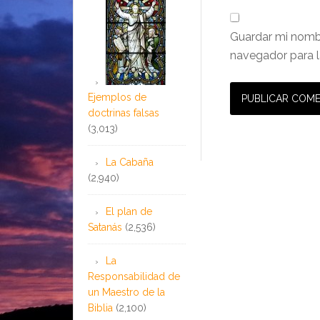
Guardar mi nombr
navegador para l
Ejemplos de
doctrinas falsas
(3,013)
La Cabaña
(2,940)
El plan de
Satanás
(2,536)
La
Responsabilidad de
un Maestro de la
Biblia
(2,100)