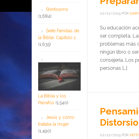
Prepará
Shintoísmo
02/12/2015
POR
GARY
(1,684)
Su educación ace
Siete Familias de
ser completa. La
la Biblia: Capítulo 1
problemas más co
(1,635)
ningún libro o se
consejería. Los 
personas […]
La Biblia y los
Párrafos
(1,540)
Pensamie
Jesús y cómo
Distorsi
trataba la mujer
(1,490)
02/12/2015
POR
KEIT