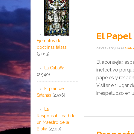
El Papel
Ejemplos de
doctrinas falsas
02/12/2015
POR
GARY
(3,013)
El aconsejar, es
La Cabaña
inefectivo porqu
(2,940)
papeles y respo
Visitar en lugar 
El plan de
irrespetuoso en 
Satanás
(2,536)
La
Responsabilidad de
un Maestro de la
Biblia
(2,100)