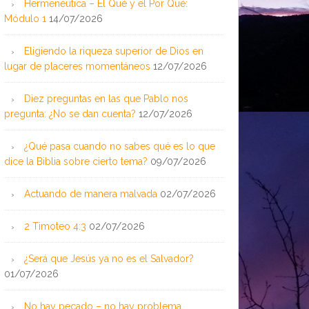
Hermenéutica – El Qué y el Por Qué:
Módulo 1
14/07/2026
Eligiendo la riqueza superior de Dios en
lugar de placeres momentáneos
12/07/2026
Diez preguntas en las que Pablo nos
pregunta: ¿No se dan cuenta?
12/07/2026
¿Qué pasa cuando no sabes qué es lo que
dice la Biblia sobre cierto tema?
09/07/2026
Actuando de manera malvada
02/07/2026
2 Timoteo 4:3
02/07/2026
¿Será que Jesús ya no es el Salvador?
01/07/2026
No hay pecado – no hay problema