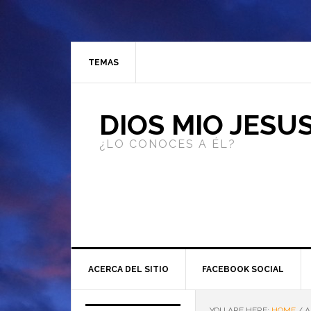
TEMAS
DIOS MIO JESU
¿LO CONOCES A ÉL?
ACERCA DEL SITIO
FACEBOOK SOCIAL
YOU ARE HERE:
HOME
/
A