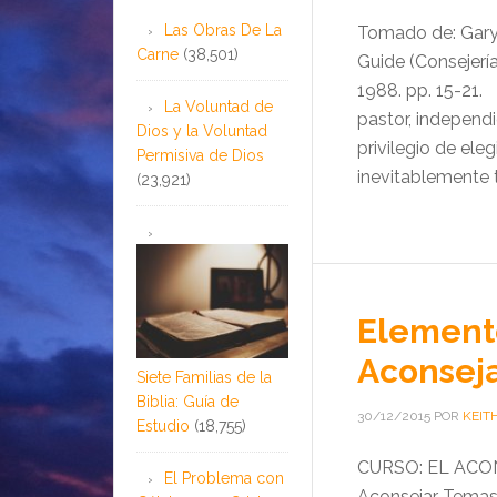
Las Obras De La
Tomado de: Gary 
Carne
(38,501)
Guide (Consejería
1988. pp. 15-21
La Voluntad de
pastor, independ
Dios y la Voluntad
privilegio de eleg
Permisiva de Dios
inevitablemente 
(23,921)
Elemento
Aconseja
Siete Familias de la
Biblia: Guía de
30/12/2015
POR
KEIT
Estudio
(18,755)
CURSO: EL ACON
El Problema con
Aconsejar Temas 