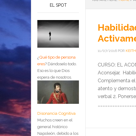
EL SPOT
Habilida
Activame
11/07/2016
POR
KEITH
¿
Qué tipo de persona
eres
?
Dándoselo todo.
CURSO: EL ACON
Eso es lo que Dios
Aconsejar, Habil
espera de nosotros.
Complementa el e
atento y demos
verbal 2. Ponerse
________________
Disonancia Cognitiva
Muchos creen en el
general histórico
Napoleón, debido a los