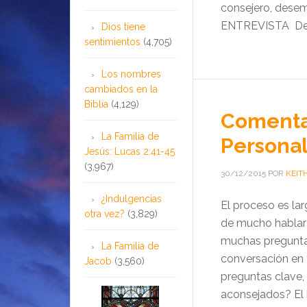
consejero, desem
ENTREVISTA Des
Dios tiene
sentimientos
(4,705)
Los nombres
cambiados en la
Biblia
(4,129)
Comenta
La Familia de
Personal
Jesús: Lucas 2:41-45
(3,967)
30/12/2015
POR
KEIT
¿Indulgencias
El proceso es la
otra vez?
(3,829)
de mucho hablar 
muchas preguntas
La Familia de
conversación en 
Jacob
(3,560)
preguntas clave, 
aconsejados? El h