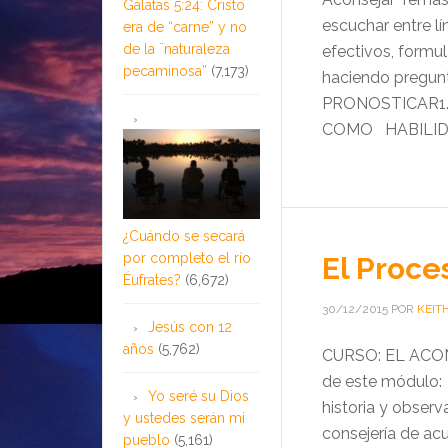
Gálatas 5:24: Cristo
escuchar entre lí
era de “carne” y no
de la ¨naturaleza
efectivos, formu
pecaminosa”
(7,173)
haciendo pregun
PRONOSTICAR1.
COMO HABILIDA
¿Cuándo se secará
por completo el río
El Proce
Éufrates?
(6,672)
30/12/2015
POR
KEIT
Jesús con 12
años
(5,762)
CURSO: EL ACON
de este módulo: 
Yo seré su Dios
historia y observ
y ustedes serán mi
consejería de acu
pueblo
(5,161)