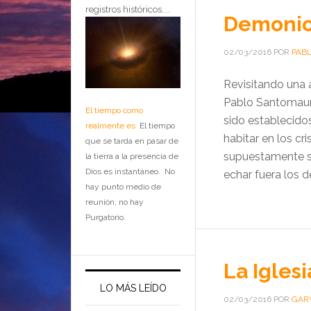
registros históricos....
Demonios
02/03/2016
POR
PAB
Revisitando una 
Pablo Santomauro
El tiempo como
sido establecido
realmente es
El tiempo
habitar en los cr
que se tarda en pasar de
supuestamente so
la tierra a la presencia de
Dios es instantáneo. No
echar fuera los d
hay punto medio de
reunión, no hay
Purgatorio.
La Iglesi
LO MÁS LEÍDO
02/03/2016
POR
GARY