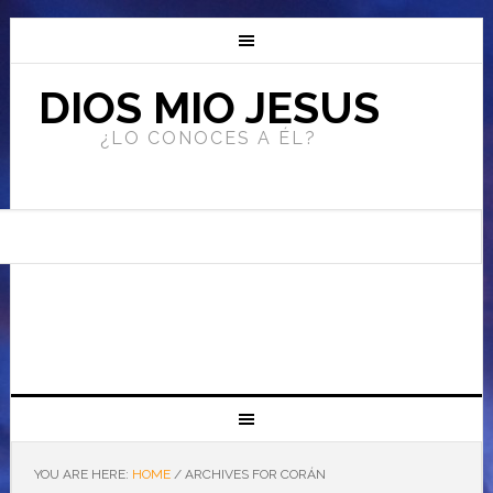
DIOS MIO JESUS
¿LO CONOCES A ÉL?
YOU ARE HERE:
HOME
/
ARCHIVES FOR CORÁN