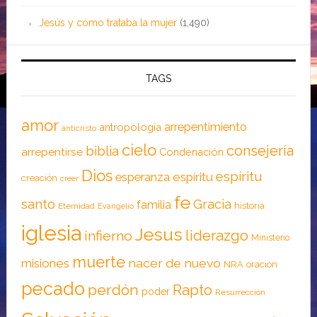
Jesús y cómo trataba la mujer
(1,490)
TAGS
amor
arrepentimiento
antropología
anticristo
cielo
consejería
biblia
arrepentirse
Condenación
Dios
espíritu
esperanza
espíritu
creación
creer
fe
santo
Gracia
familia
historia
Eternidad
Evangelio
iglesia
Jesus
liderazgo
infierno
Ministerio
muerte
nacer de nuevo
misiones
NRA
oracion
pecado
perdón
Rapto
poder
Resurrección