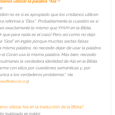
ianos utilizar la palabra “Alá”?
s)
tión no es si es apropiado que los cristianos utilicen
ra referirse a “Dios”. Probablemente la cuestión es si
n es exactamente lo mismo que YHVH en la Biblia.
ir que para nada es el caso! Pero así como no dejo
ra “God” en inglés porque muchas sectas falsas
 misma palabra, no necesito dejar de usar la palabra
e el Corán usa la misma palabra. Más bien, necesito
sulmanes la verdadera identidad de Alá en la Biblia,
arme con ellos por cuestiones semánticas y, por
 nunca a los verdaderos problemas.”
(de
pleofthebook.org
)
nos utilizar Alá en la traducción de la Biblia?
sey
(publicado en inglés)