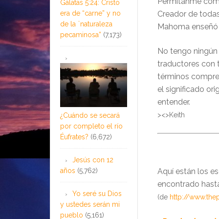
Permítanme compar
Gálatas 5:24: Cristo
era de “carne” y no
Creador de todas 
de la ¨naturaleza
Mahoma enseñó s
pecaminosa”
(7,173)
No tengo ningún
traductores con t
términos compren
el significado or
entender.
><>Keith
¿Cuándo se secará
por completo el río
Éufrates?
(6,672)
Jesús con 12
años
(5,762)
Aquí están los e
encontrado hasta
Yo seré su Dios
(de
http://www.the
y ustedes serán mi
pueblo
(5,161)