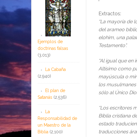
Extractos:
“La mayoría de l
del arameo bíblic
elohim, una palab
Ejemplos de
Testamento”.
doctrinas falsas
(3,013)
“Al igual que en i
Altísimo como par
La Cabaña
(2,940)
mayúscula o minú
los musulmanes n
El plan de
sólo al Único Di
Satanás
(2,536)
“Los escritores m
La
Biblia cristiana 
Responsabilidad de
estado traducien
un Maestro de la
traducciones árab
Biblia
(2,100)