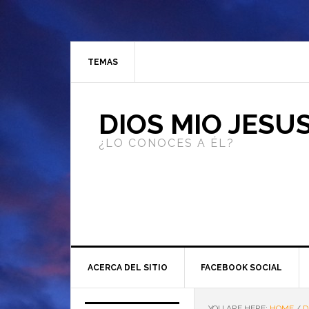
TEMAS
DIOS MIO JESU
¿LO CONOCES A ÉL?
ACERCA DEL SITIO
FACEBOOK SOCIAL
YOU ARE HERE:
HOME
/
D