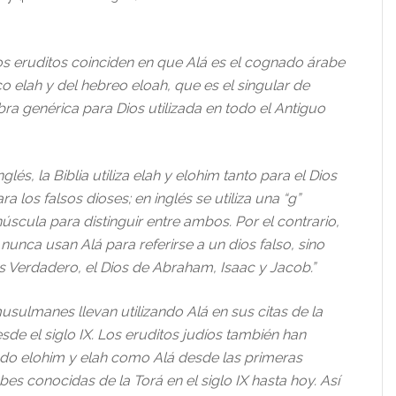
os eruditos coinciden en que Alá es el cognado árabe
o elah y del hebreo eloah, que es el singular de
ra genérica para Dios utilizada en todo el Antiguo
nglés, la Biblia utiliza elah y elohim tanto para el Dios
a los falsos dioses; en inglés se utiliza una “g”
scula para distinguir entre ambos. Por el contrario,
unca usan Alá para referirse a un dios falso, sino
os Verdadero, el Dios de Abraham, Isaac y Jacob.”
usulmanes llevan utilizando Alá en sus citas de la
desde el siglo IX. Los eruditos judíos también han
do elohim y elah como Alá desde las primeras
es conocidas de la Torá en el siglo IX hasta hoy. Así