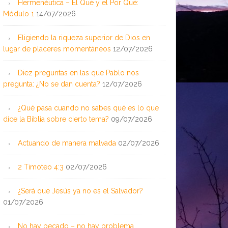
Hermenéutica – El Qué y el Por Qué:
Módulo 1
14/07/2026
Eligiendo la riqueza superior de Dios en
lugar de placeres momentáneos
12/07/2026
Diez preguntas en las que Pablo nos
pregunta: ¿No se dan cuenta?
12/07/2026
¿Qué pasa cuando no sabes qué es lo que
dice la Biblia sobre cierto tema?
09/07/2026
Actuando de manera malvada
02/07/2026
2 Timoteo 4:3
02/07/2026
¿Será que Jesús ya no es el Salvador?
01/07/2026
No hay pecado – no hay problema