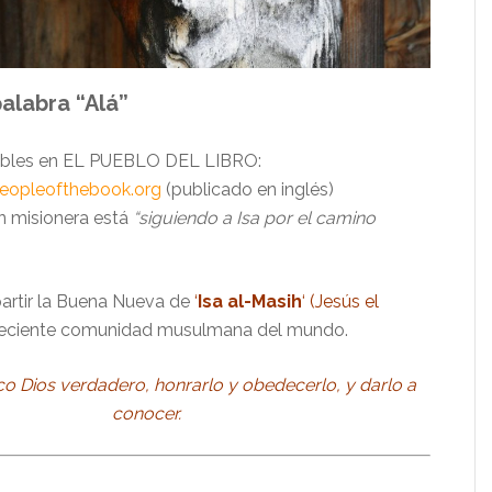
palabra “Alá”
ibles en
EL PUEBLO DEL LIBRO:
eopleofthebook.org
(publicado en inglés)
n misionera está
“siguiendo a Isa por el camino
rtir la Buena Nueva de
‘
Isa al-Masih
‘ (Jesús el
reciente comunidad musulmana del mundo.
co Dios verdadero, honrarlo y obedecerlo, y darlo a
conocer.