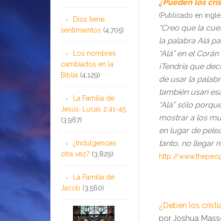
¿Pueden los crist
(Publicado en inglé
Dios tiene
“Creo que la cues
sentimientos
(4,705)
la palabra Alá pa
“Alá” en el Corá
Los nombres
cambiados en la
¡Tendría que dec
Biblia
(4,129)
de usar la palab
también usan esa
La Familia de
“Alá” sólo porqu
Jesús: Lucas 2:41-45
mostrar a los mu
(3,967)
en lugar de pele
tanto, no llegar
¿Indulgencias
otra vez?
(3,829)
http://www.thepeo
La Familia de
Jacob
(3,560)
¿Deben los cristia
por Joshua Mas