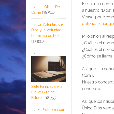
Existe una contro
Las Obras De La
a nuestro “Dios” 
Carne
(38,501)
Véase, por ejemp
defends-changin
La Voluntad de
Dios y la Voluntad
Permisiva de Dios
Mi opinión al res
(23,921)
¿Cuál es el nomb
¿Cuál es el nomb
¿Cómo se llama 
Así que… su conc
Corán.
Nuestro concepto 
Siete Familias de la
concepto.
Biblia: Guía de
Estudio
(18,755)
Así que los misio
Único Dios verda
El Problema con