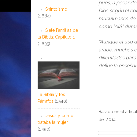
pues, a pesar de 
Shintoísmo
Dios según el con
(1,684)
musulmanes de ha
como “Alá” durant
Siete Familias de
la Biblia: Capítulo 1
“Aunque el uso d
(1,635)
árabe, muchos cr
dificultades para
define la enseñan
La Biblia y los
Párrafos
(1,540)
Basado en el artíc
Jesús y cómo
del 2014.
trataba la mujer
(1,490)