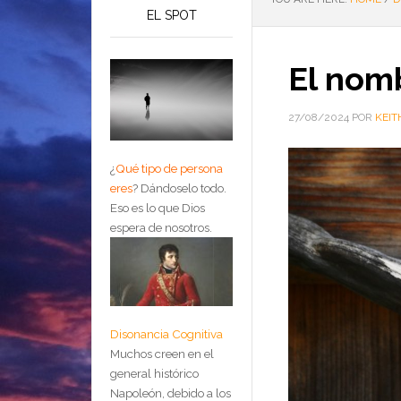
EL SPOT
El nom
27/08/2024
POR
KEIT
¿
Qué tipo de persona
eres
?
Dándoselo todo.
Eso es lo que Dios
espera de nosotros.
Disonancia Cognitiva
Muchos creen en el
general histórico
Napoleón, debido a los