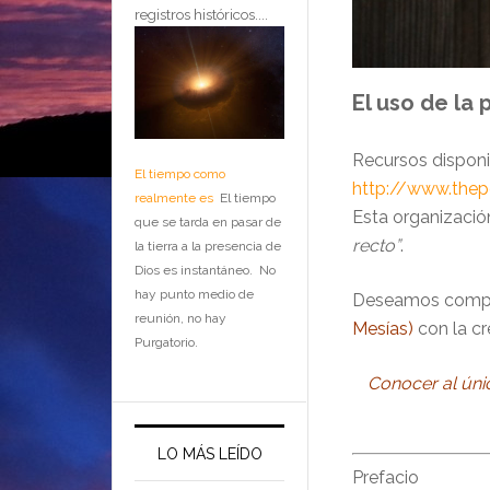
registros históricos....
El uso de la 
Recursos dispon
El tiempo como
http://www.thep
realmente es
El tiempo
Esta organizació
que se tarda en pasar de
recto”
.
la tierra a la presencia de
Dios es instantáneo. No
hay punto medio de
Deseamos compa
reunión, no hay
Mesías)
con la c
Purgatorio.
Conocer al úni
LO MÁS LEÍDO
Prefacio