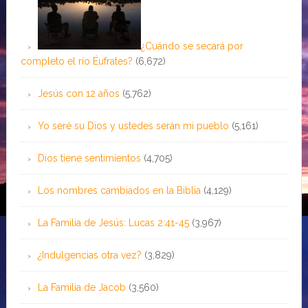
¿Cuándo se secará por
completo el río Éufrates?
(6,672)
Jesús con 12 años
(5,762)
Yo seré su Dios y ustedes serán mi pueblo
(5,161)
Dios tiene sentimientos
(4,705)
Los nombres cambiados en la Biblia
(4,129)
La Familia de Jesús: Lucas 2:41-45
(3,967)
¿Indulgencias otra vez?
(3,829)
La Familia de Jacob
(3,560)