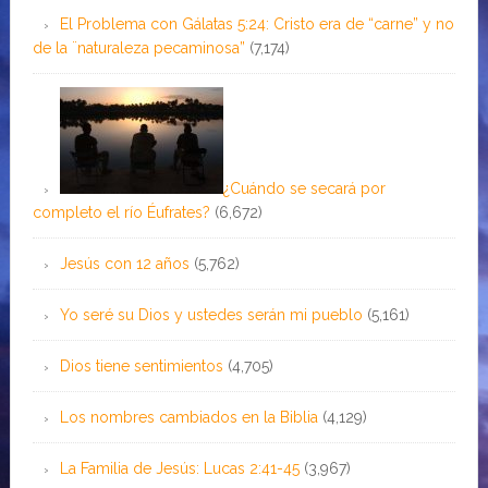
El Problema con Gálatas 5:24: Cristo era de “carne” y no
de la ¨naturaleza pecaminosa”
(7,174)
¿Cuándo se secará por
completo el río Éufrates?
(6,672)
Jesús con 12 años
(5,762)
Yo seré su Dios y ustedes serán mi pueblo
(5,161)
Dios tiene sentimientos
(4,705)
Los nombres cambiados en la Biblia
(4,129)
La Familia de Jesús: Lucas 2:41-45
(3,967)