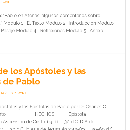
H SWIFT
: “Pablo en Atenas: algunos comentarios sobre
34“ Modulo 1 El Texto Modulo 2 Introduccion Modulo
l Pasaje Modulo 4 Reflexiones Modulo 5 Anexo
e los Apóstoles y las
s de Pablo
HARLES C. RYRIE
stoles y las Epístolas de Pablo por Dr. Charles C.
vento HECHOS Epístola
censión de Cristo 1:9-11 30 d.C. DIA de
41 30 d.C. Iglesia de Jerusalén 2:42-8:3 30-60 d.C.