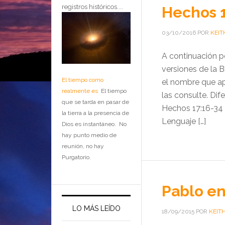
registros históricos....
Hechos 1
03/10/2016
POR
KEIT
A continuación p
versiones de la B
El tiempo como
el nombre que ap
realmente es
El tiempo
las consulte. Dif
que se tarda en pasar de
Hechos 17:16-34 e
la tierra a la presencia de
Lenguaje […]
Dios es instantáneo. No
hay punto medio de
reunión, no hay
Purgatorio.
Pablo en
LO MÁS LEÍDO
18/09/2015
POR
KEIT