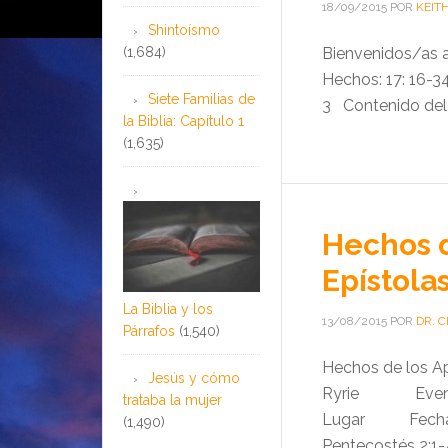
18/09/2015
POR
KEIT
Shintoísmo
(1,684)
Bienvenidos/as a
Hechos: 17: 16-
Siete Familias de
3 Contenido de
la Biblia: Capítulo 1
(1,635)
Hechos d
Epístola
La Biblia y los
13/08/2015
POR
DR. C
Párrafos
(1,540)
Hechos de los Apó
Jesús y cómo
Ryrie E
trataba la mujer
Lugar Fecha As
(1,490)
Pentecostés 2:1-