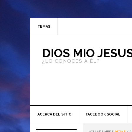
TEMAS
DIOS MIO JESU
¿LO CONOCES A ÉL?
ACERCA DEL SITIO
FACEBOOK SOCIAL
YOU ARE HERE:
HOME
/
A