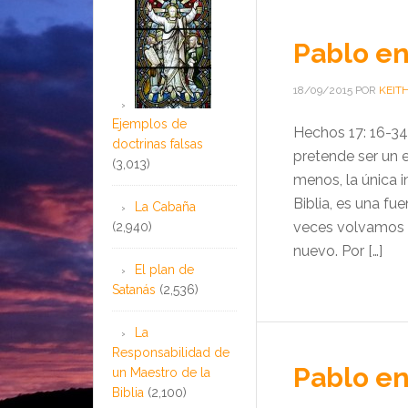
Pablo en
18/09/2015
POR
KEIT
Ejemplos de
Hechos 17: 16-34 
doctrinas falsas
pretende ser un e
(3,013)
menos, la única 
Biblia, es una fu
La Cabaña
veces volvamos 
(2,940)
nuevo. Por […]
El plan de
Satanás
(2,536)
La
Responsabilidad de
Pablo en
un Maestro de la
Biblia
(2,100)