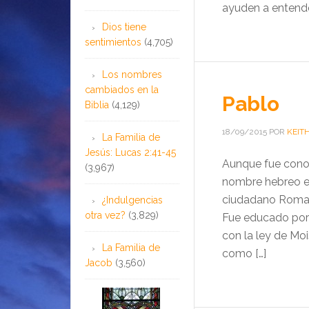
ayuden a entende
Dios tiene
sentimientos
(4,705)
Los nombres
cambiados en la
Pablo
Biblia
(4,129)
18/09/2015
POR
KEIT
La Familia de
Jesús: Lucas 2:41-45
Aunque fue conoc
(3,967)
nombre hebreo era
ciudadano Roman
¿Indulgencias
otra vez?
(3,829)
Fue educado por 
con la ley de Moi
La Familia de
como […]
Jacob
(3,560)