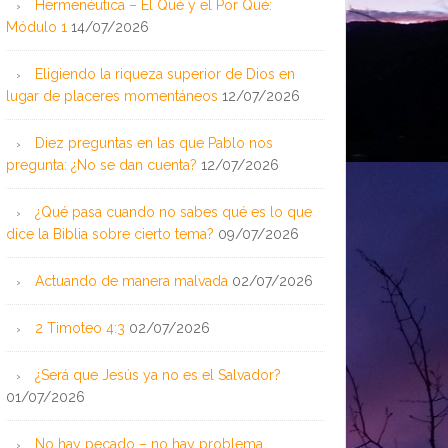
Hermenéutica – El Qué y el Por Qué:
Módulo 1
14/07/2026
Eligiendo la riqueza superior de Dios en
lugar de placeres momentáneos
12/07/2026
Diez preguntas en las que Pablo nos
pregunta: ¿No se dan cuenta?
12/07/2026
¿Qué pasa cuando no sabes qué es lo que
dice la Biblia sobre cierto tema?
09/07/2026
Actuando de manera malvada
02/07/2026
2 Timoteo 4:3
02/07/2026
¿Será que Jesús ya no es el Salvador?
01/07/2026
No hay pecado – no hay problema