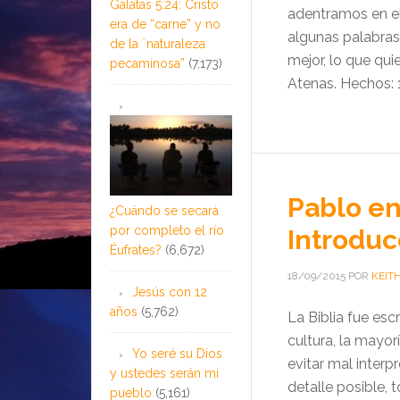
Gálatas 5:24: Cristo
adentramos en el 
era de “carne” y no
algunas palabras 
de la ¨naturaleza
mejor, lo que qui
pecaminosa”
(7,173)
Atenas. Hechos: 1
Pablo en
¿Cuándo se secará
por completo el río
Introduc
Éufrates?
(6,672)
18/09/2015
POR
KEIT
Jesús con 12
años
(5,762)
La Biblia fue es
cultura, la mayor
Yo seré su Dios
evitar mal inter
y ustedes serán mi
detalle posible,
pueblo
(5,161)