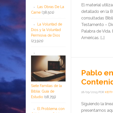
El material utili
Las Obras De La
detallado en la Bi
Carne
(38,501)
consultadas Bibli
La Voluntad de
Testamento – Dio
Dios y la Voluntad
Palabra de Vida.
Permisiva de Dios
Américas. […]
(23,921)
Pablo en
Contenid
Siete Familias de la
Biblia: Guía de
18/09/2015
POR
KEIT
Estudio
(18,755)
Siguiendo la líne
El Problema con
presentamos aquí