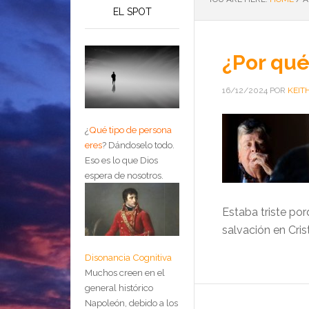
EL SPOT
¿Por qué
16/12/2024
POR
KEIT
¿
Qué tipo de persona
eres
?
Dándoselo todo.
Eso es lo que Dios
espera de nosotros.
Estaba triste po
salvación en Cris
Disonancia Cognitiva
Muchos creen en el
general histórico
Napoleón, debido a los