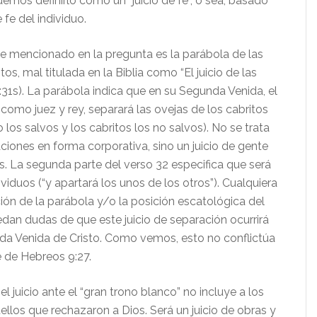
emos definirlo como un “juicio de fe”, o sea, basado
e fe del individuo.
e mencionado en la pregunta es la parábola de las
tos, mal titulada en la Biblia como “El juicio de las
:31s). La parábola indica que en su Segunda Venida, el
como juez y rey, separará las ovejas de los cabritos
o los salvos y los cabritos los no salvos). No se trata
aciones en forma corporativa, sino un juicio de gente
s. La segunda parte del verso 32 especifica que será
dividuos (“y apartará los unos de los otros”). Cualquiera
ción de la parábola y/o la posición escatológica del
edan dudas de que este juicio de separación ocurrirá
da Venida de Cristo. Como vemos, esto no conflictúa
fe de Hebreos 9:27.
el juicio ante el “gran trono blanco” no incluye a los
ellos que rechazaron a Dios. Será un juicio de obras y