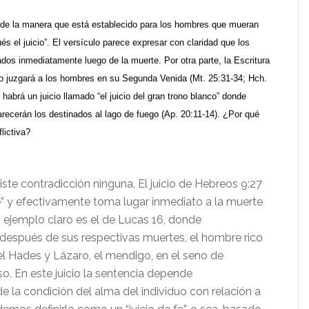
 de la manera que está establecido para los hombres que mueran
és el juicio”. El versículo parece expresar con claridad que los
os inmediatamente luego de la muerte. Por otra parte, la Escritura
o juzgará a los hombres en su Segunda Venida (Mt. 25:31-34; Hch.
habrá un juicio llamado “el juicio del gran trono blanco” donde
ecerán los destinados al lago de fuego (Ap. 20:11-14). ¿Por qué
lictiva?
iste contradicción ninguna. El juicio de Hebreos 9:27
fe” y efectivamente toma lugar inmediato a la muerte
n ejemplo claro es el de Lucas 16, donde
espués de sus respectivas muertes, el hombre rico
el Hades y Lázaro, el mendigo, en el seno de
o. En este juicio la sentencia depende
 la condición del alma del individuo con relación a