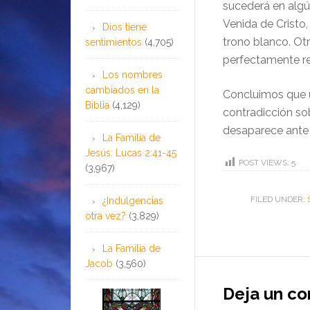
sucederá en algú
Venida de Cristo,
Dios tiene
trono blanco. Otr
sentimientos
(4,705)
perfectamente r
Los nombres
cambiados en la
Concluimos que u
Biblia
(4,129)
contradicción sob
desaparece ante 
La Familia de
Jesús: Lucas 2:41-45
POST VIEWS:
5
(3,967)
FILED UNDER:
¿Indulgencias
otra vez?
(3,829)
La Familia de
Jacob
(3,560)
Deja un c