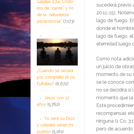
Gálatas 5:24: Cristo
sucederá previo a
era de “carne” y no
20:11-15). Notem
de la ¨naturaleza
lago de fuego. En
pecaminosa”
(7,173)
donde el hombre 
lago de fuego, el
eternidad luego d
Como nota adicio
un juicio de obr
¿Cuándo se secará
momento de su sa
por completo el río
se le conoce como 
Éufrates?
(6,672)
no se decidirá si
momento que la p
Jesús con 12
años
(5,762)
Este procedimient
recompensas ete
Yo seré su Dios
ninguna (1 Co. 3:1
y ustedes serán mi
pero de acuerdo 
pueblo
(5,161)