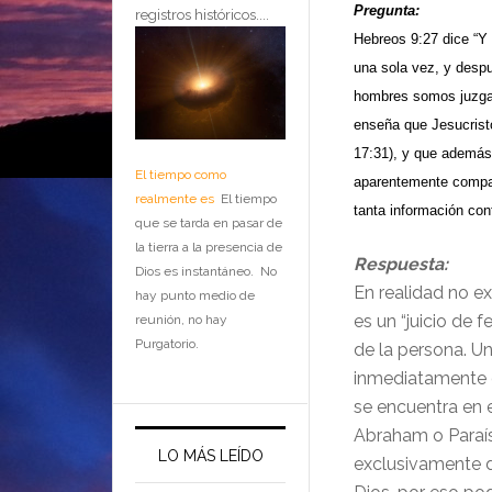
Pregunta:
registros históricos....
Hebreos 9:27 dice “Y
una sola vez, y despu
hombres somos juzgad
enseña que Jesucrist
17:31), y que además 
El tiempo como
aparentemente compar
realmente es
El tiempo
tanta información conf
que se tarda en pasar de
la tierra a la presencia de
Respuesta:
Dios es instantáneo. No
En realidad no ex
hay punto medio de
es un “juicio de 
reunión, no hay
Purgatorio.
de la persona. U
inmediatamente d
se encuentra en 
Abraham o Paraís
LO MÁS LEÍDO
exclusivamente de