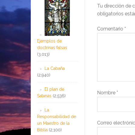
Tu dirección de c
obligatorios es
Comentario
*
Ejemplos de
doctrinas falsas
(3,013)
La Cabaña
(2,940)
El plan de
Nombre
*
Satanás
(2,536)
La
Responsabilidad de
Correo electróni
un Maestro de la
Biblia
(2,100)