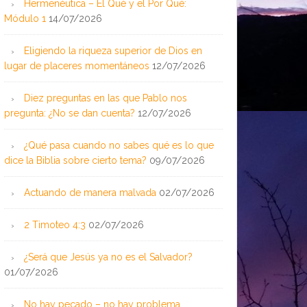
Hermenéutica – El Qué y el Por Qué:
Módulo 1
14/07/2026
Eligiendo la riqueza superior de Dios en
lugar de placeres momentáneos
12/07/2026
Diez preguntas en las que Pablo nos
pregunta: ¿No se dan cuenta?
12/07/2026
¿Qué pasa cuando no sabes qué es lo que
dice la Biblia sobre cierto tema?
09/07/2026
Actuando de manera malvada
02/07/2026
2 Timoteo 4:3
02/07/2026
¿Será que Jesús ya no es el Salvador?
01/07/2026
No hay pecado – no hay problema