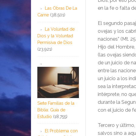
Dios, por eso pod
en la fe o falta d
Las Obras De La
Carne
(38,501)
El segundo pasaj
La Voluntad de
ovejas y los cabri
Dios y la Voluntad
naciones” (Mt. 25
Permisiva de Dios
Hijo del Hombre, 
(23,921)
(las ovejas siend
de un juicio de n
entre las nacione
un juicio a los in
sea la interpreta
intérprete, no qu
durante la Segun
Siete Familias de la
con el juicio de 
Biblia: Guía de
Estudio
(18,755)
Tercero y último, 
El Problema con
salvos sino a aqu