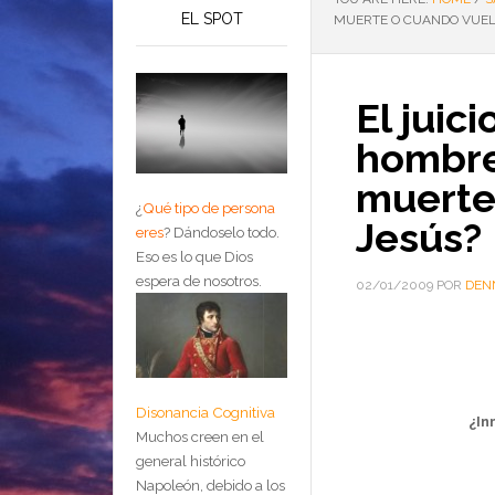
EL SPOT
MUERTE O CUANDO VUEL
El juici
hombre
muerte
¿
Qué tipo de persona
Jesús?
eres
?
Dándoselo todo.
Eso es lo que Dios
espera de nosotros.
02/01/2009
POR
DEN
Disonancia Cognitiva
¿In
Muchos creen en el
general histórico
Napoleón, debido a los