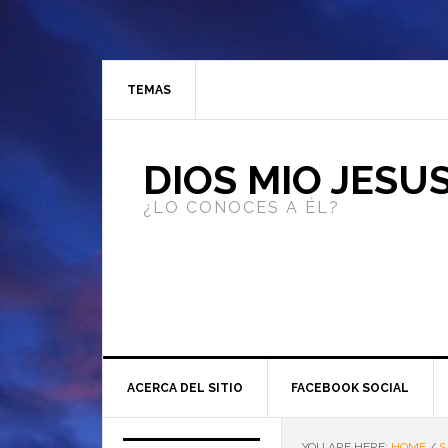
TEMAS
DIOS MIO JESU
¿LO CONOCES A ÉL?
ACERCA DEL SITIO
FACEBOOK SOCIAL
YOU ARE HERE:
HOME
/
S