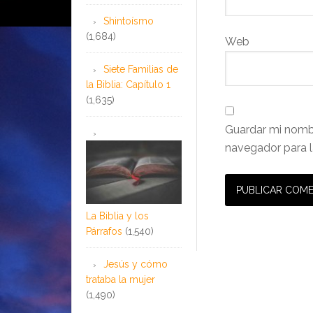
Shintoísmo
(1,684)
Web
Siete Familias de
la Biblia: Capítulo 1
(1,635)
Guardar mi nombr
navegador para l
La Biblia y los
Párrafos
(1,540)
Jesús y cómo
trataba la mujer
(1,490)