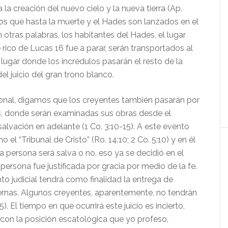
 la creación del nuevo cielo y la nueva tierra (Ap.
os que hasta la muerte y el Hades son lanzados en el
 otras palabras, los habitantes del Hades, el lugar
rico de Lucas 16 fue a parar, serán transportados al
 lugar donde los incrédulos pasarán el resto de la
el juicio del gran trono blanco.
nal, digamos que los creyentes también pasarán por
as, donde serán examinadas sus obras desde el
lvación en adelante (1 Co. 3:10-15). A este evento
el “Tribunal de Cristo” (Ro. 14:10; 2 Co. 5:10) y en él
 la persona será salva o no, eso ya se decidió en el
ersona fue justificada por gracia por medio de la fe.
o judicial tendrá como finalidad la entrega de
rnas. Algunos creyentes, aparentemente, no tendrán
5). El tiempo en que ocurrirá este juicio es incierto,
con la posición escatológica que yo profeso,