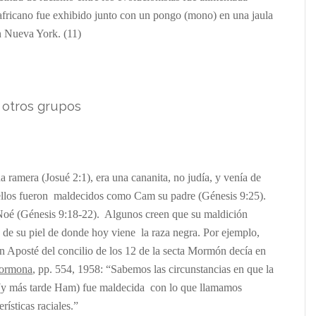
fricano fue exhibido junto con un pongo (mono) en una jaula
n Nueva York. (11)
 otros grupos
 ramera (Josué 2:1), era una cananita, no judía, y venía de
ellos fueron maldecidos como Cam su padre (Génesis 9:25).
Noé (Génesis 9:18-22). Algunos creen que su maldición
o de su piel de donde hoy viene la raza negra. Por ejemplo,
Aposté del concilio de los 12 de la secta Mormón decía en
Mormona
, pp. 554, 1958: “Sabemos las circunstancias en que la
 (y más tarde Ham) fue maldecida con lo que llamamos
rísticas raciales.”