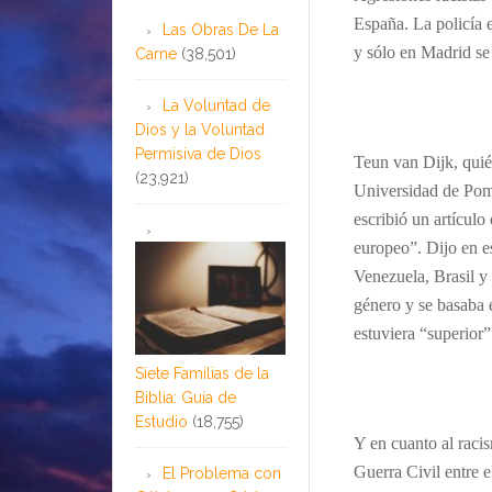
España. La policía 
Las Obras De La
y sólo en Madrid se 
Carne
(38,501)
La Voluntad de
Dios y la Voluntad
Permisiva de Dios
Teun van Dijk, quié
(23,921)
Universidad de Pom
escribió un artículo
europeo”.
Dijo en es
Venezuela, Brasil y
género y se basaba 
estuviera “superior” 
Siete Familias de la
Biblia: Guía de
Estudio
(18,755)
Y en cuanto al raci
Guerra Civil entre e
El Problema con