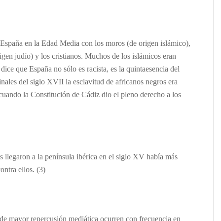
 España en la Edad Media con los moros (de origen islámico),
gen judío) y los cristianos. Muchos de los islámicos eran
dice que España no sólo es racista, es la quintaesencia del
inales del siglo XVII la esclavitud de africanos negros era
uando la Constitución de Cádiz dio el pleno derecho a los
s llegaron a la península ibérica en el siglo XV había más
contra ellos. (3)
 de mayor repercusión mediática ocurren con frecuencia en