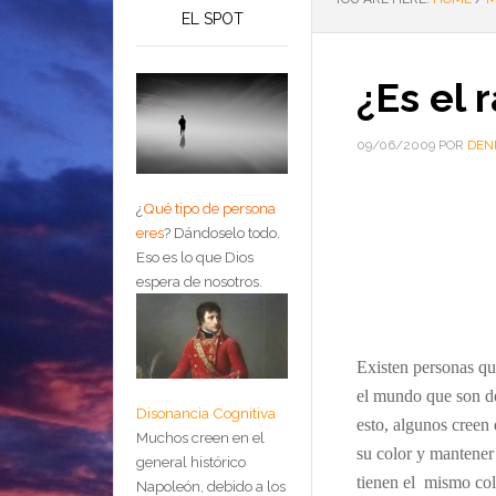
EL SPOT
¿Es el 
09/06/2009
POR
DEN
¿
Qué tipo de persona
eres
?
Dándoselo todo.
Eso es lo que Dios
espera de nosotros.
Existen personas qu
el mundo que son de
Disonancia Cognitiva
esto, algunos creen
Muchos creen en el
su color y mantener
general histórico
tienen el mismo colo
Napoleón, debido a los