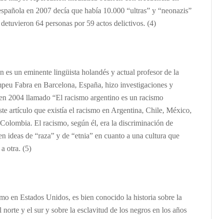
española en 2007 decía que había 10.000 “ultras” y “neonazis”
detuvieron 64 personas por 59 actos delictivos. (4)
n es un eminente lingüista holandés y actual profesor de la
peu Fabra en Barcelona, España, hizo investigaciones y
 en 2004
llamado “
El racismo argentino es un racismo
te artículo que existía el racismo en Argentina, Chile, México,
 Colombia. El racismo, según él, era la discriminación de
en ideas de “raza” y de “etnia” en cuanto a una cultura que
a otra. (5)
smo en Estados Unidos, es bien conocido la historia sobre la
l norte y el sur y sobre la esclavitud de los negros en los años