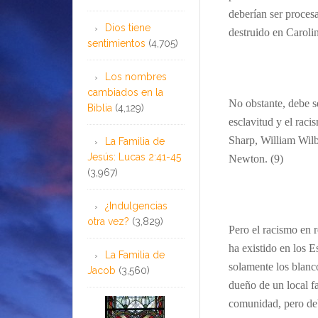
deberían ser proces
Dios tiene
destruido en Caroli
sentimientos
(4,705)
Los nombres
cambiados en la
No obstante, debe s
Biblia
(4,129)
esclavitud y el raci
Sharp, William Wilb
La Familia de
Jesús: Lucas 2:41-45
Newton.
(9)
(3,967)
¿Indulgencias
otra vez?
(3,829)
Pero el racismo en r
ha existido en los 
La Familia de
solamente los blanc
Jacob
(3,560)
dueño de un local f
comunidad, pero de