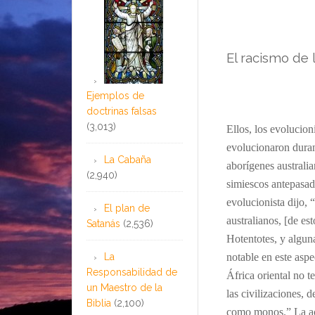
El racismo de 
Ejemplos de
doctrinas falsas
(3,013)
Ellos, los evolucioni
evolucionaron duran
La Cabaña
aborígenes australi
(2,940)
simiescos antepasad
evolucionista dijo,
El plan de
australianos, [de es
Satanás
(2,536)
Hotentotes, y algun
La
notable en este aspe
Responsabilidad de
África oriental no 
un Maestro de la
las civilizaciones, 
Biblia
(2,100)
como monos.” La act