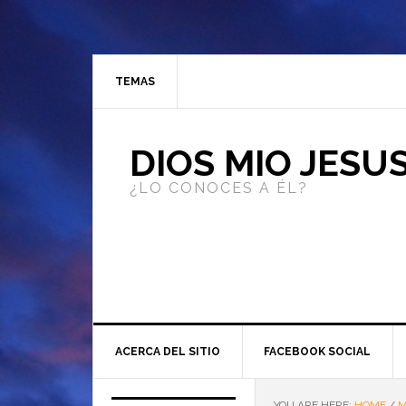
TEMAS
DIOS MIO JESU
¿LO CONOCES A ÉL?
ACERCA DEL SITIO
FACEBOOK SOCIAL
YOU ARE HERE:
HOME
/
M