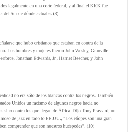
ados legalmente en una corte federal, y al final el KKK fue
na del Sur de dónde actuaba. (8)
eñalarse que hubo cristianos que estaban en contra de la
smo.
Los hombres y mujeres fueron John Wesley, Granville
erforce, Jonathan Edwards, Jr., Harriet Beecher, y John
ealidad no era sólo de los blancos contra los negros. También
Estados Unidos un racismo de algunos negros hacia no
os sino contra los que llegan de África. Dijo Tony Prassard, un
amoso de jazz en todo lo EE.UU., “Los etíopes son una gran
ben comprender que son nuestros huéspedes”. (10)