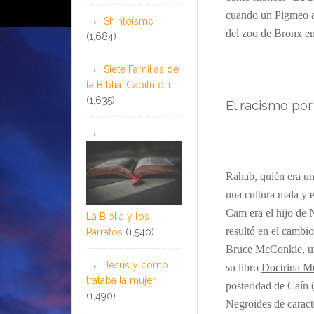
cuando un Pigmeo a
Shintoísmo
del zoo de Bronx e
(1,684)
Siete Familias de
la Biblia: Capítulo 1
(1,635)
El racismo por
Rahab, quién era una
una cultura mala y 
Cam era el hijo de 
La Biblia y los
resultó en el cambi
Párrafos
(1,540)
Bruce McConkie, un 
Jesús y cómo
su libro
Doctrina 
trataba la mujer
posteridad de Caín
(1,490)
Negroides de caracte