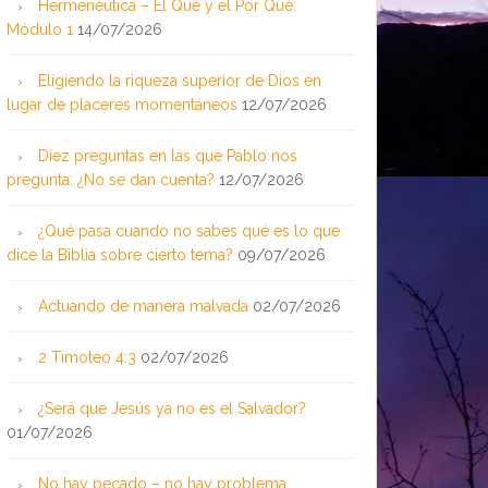
Hermenéutica – El Qué y el Por Qué:
Módulo 1
14/07/2026
Eligiendo la riqueza superior de Dios en
lugar de placeres momentáneos
12/07/2026
Diez preguntas en las que Pablo nos
pregunta: ¿No se dan cuenta?
12/07/2026
¿Qué pasa cuando no sabes qué es lo que
dice la Biblia sobre cierto tema?
09/07/2026
Actuando de manera malvada
02/07/2026
2 Timoteo 4:3
02/07/2026
¿Será que Jesús ya no es el Salvador?
01/07/2026
No hay pecado – no hay problema