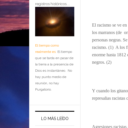
registros históricos....
El racismo se ve en
los marranos (de ori
personas negras. Se 
El tiempo como
racismo. (1) A los f
realmente es
El tiempo
enorme hasta 1812 c
que se tarda en pasar de
negros. (2)
la tierra a la presencia de
Dios es instantáneo. No
hay punto medio de
reunión, no hay
Purgatorio.
Y cuando los gitano
represalias racistas 
LO MÁS LEÍDO
Agresiones racistas