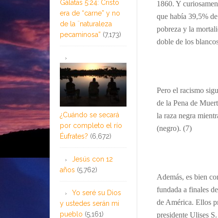
Gálatas 5:24: Cristo
1860. Y curiosament
era de “carne” y no
que había 39,5% de 
de la ¨naturaleza
pobreza y la mortal
pecaminosa”
(7,173)
doble de los blancos
Pero el racismo sig
de la Pena de Muert
¿Cuándo se secará
la raza negra mient
por completo el río
(negro). (7)
Éufrates?
(6,672)
Jesús con 12
años
(5,762)
Además, es bien co
fundada a finales d
Yo seré su Dios
de América. Ellos p
y ustedes serán mi
pueblo
(5,161)
presidente Ulises S