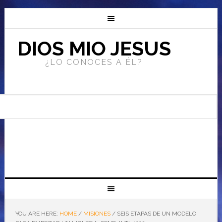
DIOS MIO JESUS
¿LO CONOCES A ÉL?
YOU ARE HERE:
HOME
/
MISIONES
/
SEIS ETAPAS DE UN MODELO