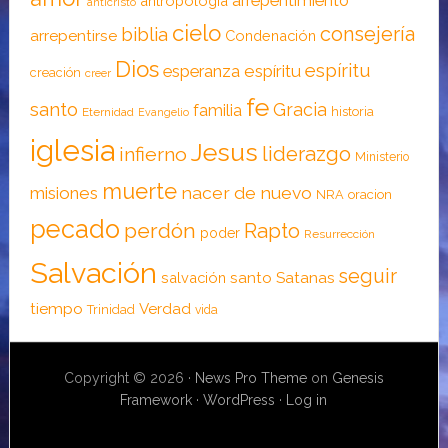
arrepentimiento
antropología
anticristo
cielo
consejería
biblia
arrepentirse
Condenación
Dios
espíritu
esperanza
espíritu
creación
creer
fe
santo
Gracia
familia
historia
Eternidad
Evangelio
iglesia
Jesus
liderazgo
infierno
Ministerio
muerte
nacer de nuevo
misiones
NRA
oracion
pecado
perdón
Rapto
poder
Resurrección
Salvación
seguir
santo
Satanas
salvación
tiempo
Verdad
Trinidad
vida
Copyright © 2026 ·
News Pro Theme
on
Genesis
Framework
·
WordPress
·
Log in