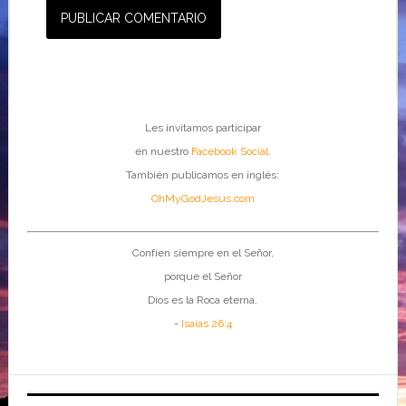
Les invitamos participar
en nuestro
Facebook Social
.
También publicamos en inglés:
OhMyGodJesus.com
Confíen siempre en el Señor,
porque el Señor
Dios es la Roca eterna.
-
Isaías 26:4