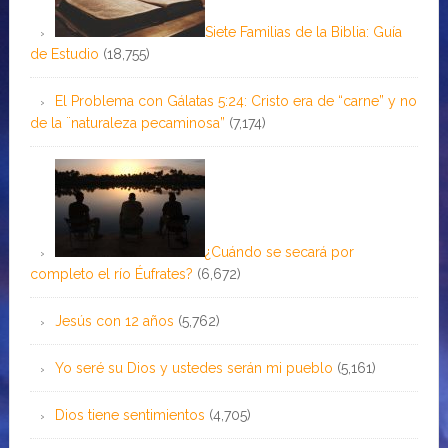
Siete Familias de la Biblia: Guía
de Estudio
(18,755)
El Problema con Gálatas 5:24: Cristo era de “carne” y no
de la ¨naturaleza pecaminosa”
(7,174)
¿Cuándo se secará por
completo el río Éufrates?
(6,672)
Jesús con 12 años
(5,762)
Yo seré su Dios y ustedes serán mi pueblo
(5,161)
Dios tiene sentimientos
(4,705)