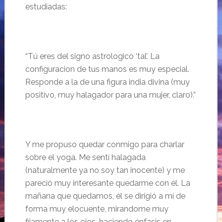
estudiadas:
“
T
ú eres del signo astrologico
‘tal’. La
configuracion de tus manos es muy especial.
Responde a la de una figura india divina (muy
positivo, muy halagador para una mujer, claro).”
Y me propuso quedar conmigo para charlar
sobre el yoga. Me sent
í halagada
(naturalmente ya no soy tan inocente) y me
pareci
ó muy interesante quedarme con él. La
mañana que quedamos, él se dirigió a mí de
forma muy elocuente, mirandome muy
fijamente a los ojos, haciendo énfasis en