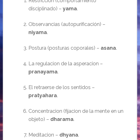
Restricción
(comportamiento
disciplinado) –
yama
.
Observancias (auto
purificación
) –
niyama
.
Postura (posturas coporales) –
asana
.
La regulacion de la asperacion –
pranayama
.
El retraerse de los sentidos –
pratyahara
.
Concentracion (fijacion de la mente en un
objeto) –
dharama
.
Meditacion –
dhyana
.