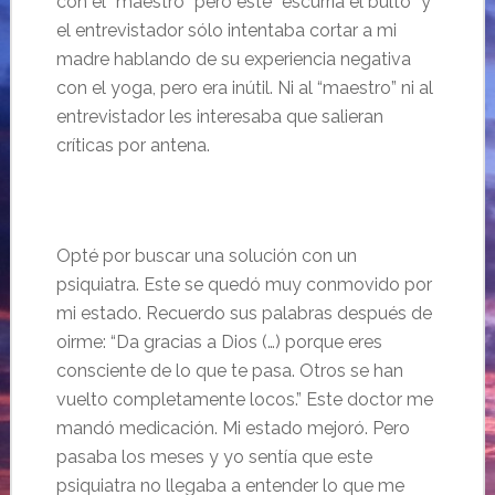
con el “
maestro” pero
éste “
escurr
ía el bulto”
y
el entrevistador s
ólo intentaba cortar a mi
madre hablando de su experiencia negativa
con el yoga, pero era inútil. Ni al “
maestro” ni al
entrevistador les interesaba que salieran
críticas
por antena.
Opté por buscar una solución con un
psiquiatra. Este se quedó muy conmovido por
mi estado. Recuerdo sus palabras después de
oirme: “
Da gracias a Dios (…) porque eres
consciente de lo que te pasa. Otros se han
vuelto completamente locos.” Este doctor me
mand
ó medicación. Mi estado mejoró. Pero
pasaba los meses y yo sentía que este
psiquiatra no llegaba a entender lo que me