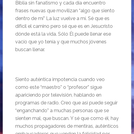
Biblia
sin
fanatismo
y cada d
ía encuentro
frases nuevas que movilizan “
algo que siento
dentro de m
í”
La luz vuelve a m
í. Sé que es
difícil el camino pero sé que es en Jesucristo
dónde está la vida. Sólo Él puede llenar ese
vacío que yo tenía y que muchos jóvenes
buscan llenar.
Siento auténtica impotencia cuando veo
como este “
maestro” o “profesor” sigue
apariciendo por televisi
ón, hablando en
programas de radio. Creo que así puede seguir
“
enganchando” a muchas personas que se
sienten mal, que buscan. Y s
é que como él, hay
muchos propagadores de mentiras, auténticos
embaucadores que venden la felicidad por