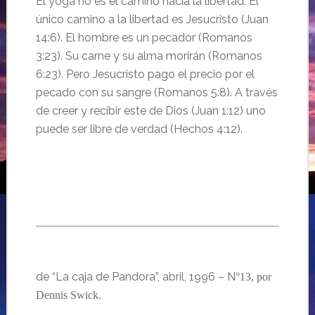
El yoga no es el camino hacia la libertad. El
único camino a la libertad es Jesucristo
(Juan
14:6). El hombre es un pecador (Romanos
3:23). Su carne y su alma morir
án
(Romanos
6:23). Pero Jesucristo pago el precio por el
pecado con su sangre (Romanos 5:8). A trav
és
de creer y recibir este de Dios (Juan 1:
12) uno
puede ser libre de verdad (Hechos 4:12).
de “La caja de Pandora”, abril, 1996 – N
°
13, por
Dennis Swick.