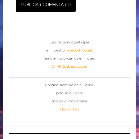
Les invitamos participar
en nuestro
Facebook Social
.
También publicamos en inglés:
OhMyGodJesus.com
Confíen siempre en el Señor,
porque el Señor
Dios es la Roca eterna.
-
Isaías 26:4